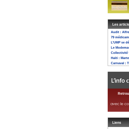
Les articl
Audit : Alf
79 médicam
L’UMP se d
Le Modemas 
Collectivité
Haïti : Mart
Carnaval : 
Retrou
Liens