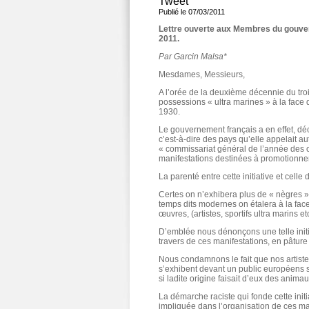
Tweet
Publié le 07/03/2011
Lettre ouverte aux Membres du gouver
2011.
Par Garcin Malsa*
Mesdames, Messieurs,
A l’orée de la deuxième décennie du tro
possessions « ultra marines » à la face 
1930.
Le gouvernement français a en effet, déc
c’est-à-dire des pays qu’elle appelait aut
« commissariat général de l’année des o
manifestations destinées à promotionner
La parenté entre cette initiative et cell
Certes on n’exhibera plus de « nègres »
temps dits modernes on étalera à la fac
œuvres, (artistes, sportifs ultra marins et
D’emblée nous dénonçons une telle initiat
travers de ces manifestations, en pâture 
Nous condamnons le fait que nos artistes,
s’exhibent devant un public européens su
si ladite origine faisait d’eux des animau
La démarche raciste qui fonde cette initia
impliquée dans l’organisation de ces m