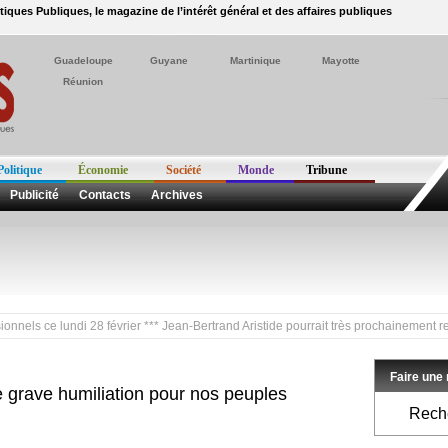
itiques Publiques, le magazine de l’intérêt général et des affaires publiques
Guadeloupe
Guyane
Martinique
Mayotte
Réunion
Politique
Économie
Société
Monde
Tribune
Publicité
Contacts
Archives
e lundi 28 février *** Jean-Bertrand Aristide pourrait très prochainement rentrer en
Faire une
 grave humiliation pour nos peuples
Reche