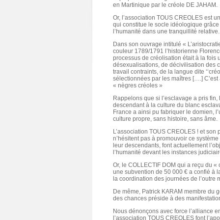
en Martinique par le créole DE JAHAM.
Or, l’association TOUS CREOLES est une a
qui constitue le socle idéologique grâce
l’humanité dans une tranquillité relative.
Dans son ouvrage intitulé « L’aristocrat
couleur 1789/1791 l’historienne Florenc
processus de créolisation était à la foi
désexualisations, de décivilisation des 
travail contraints, de la langue dite ‘‘cr
sélectionnées par les maîtres [….] C’es
« nègres créoles »
Rappelons que si l’esclavage a pris fin, 
descendant à la culture du blanc esclavag
France a ainsi pu fabriquer le domien, l
culture propre, sans histoire, sans âme.
L’association TOUS CREOLES ! et son 
n’hésitent pas à promouvoir ce système
leur descendants, font actuellement l’ob
l’humanité devant les instances judiciai
Or, le COLLECTIF DOM qui a reçu du « c
une subvention de 50 000 € a confié 
la coordination des journées de l’outre m
De même, Patrick KARAM membre du gouv
des chances préside à des manifestati
Nous dénonçons avec force l’alliance entr
l’association TOUS CREOLES font l’apol