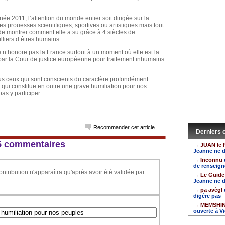
e 2011, l’attention du monde entier soit dirigée sur la
 prouesses scientifiques, sportives ou artistiques mais tout
 de montrer comment elle a su grâce à 4 siècles de
illiers d’êtres humains.
le n’honore pas la France surtout à un moment où elle est la
r la Cour de justice européenne pour traitement inhumains
 ceux qui sont conscients du caractère profondément
 qui constitue en outre une grave humiliation pour nos
s y participer.
Recommander cet article
Derniers
 65 commentaires
→ JUAN le P
Jeanne ne d
→ Inconnu
de renseign
ontribution n'apparaîtra qu'après avoir été validée par
→ Le Guide
Jeanne ne d
→ pa avègl
digère pas
→ MEMSHI
ouverte à Vi