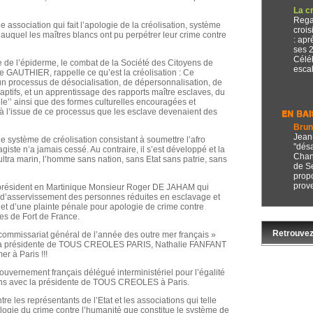
La c
Regai
ssociation qui fait l’apologie de la créolisation, système
crois
 auquel les maîtres blancs ont pu perpétrer leur crime contre
: apr
ses 
Céléb
ie de l’épiderme, le combat de la Société des Citoyens de
escale
e GAUTHIER, rappelle ce qu’est la créolisation : Ce
s un processus de désocialisation, de dépersonnalisation, de
captifs, et un apprentissage des rapports maître esclaves, du
éole’’ ainsi que des formes culturelles encouragées et
t à l’issue de ce processus que les esclave devenaient des
Brun
Jean
le système de créolisation consistant à soumettre l’afro
"dés
iste n’a jamais cessé. Au contraire, il s’est développé et la
Chan
’ultra marin, l’homme sans nation, sans Etat sans patrie, sans
de Se
prop
prove
président en Martinique Monsieur Roger DE JAHAM qui
 d’asservissement des personnes réduites en esclavage et
jet d’une plainte pénale pour apologie de crime contre
res de Fort de France.
Retrouvez
ommissariat général de l’année des outre mer français »
à la présidente de TOUS CREOLES PARIS, Nathalie FANFANT
er à Paris !!!
ernement français délégué interministériel pour l’égalité
ons avec la présidente de TOUS CREOLES à Paris.
e les représentants de l’Etat et les associations qui telle
ogie du crime contre l’humanité que constitue le système de