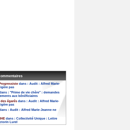
 commentaires
rogressiste
dans :
Audit : Alfred Marie-
igère pas
dans :
"Prime de vie chère" : demandes
ements aux bénéficiaires
 des égarés
dans :
Audit : Alfred Marie-
igère pas
dans :
Audit : Alfred Marie-Jeanne ne
NHE
dans :
Collectivité Unique : Lettre
ctorin Lurel