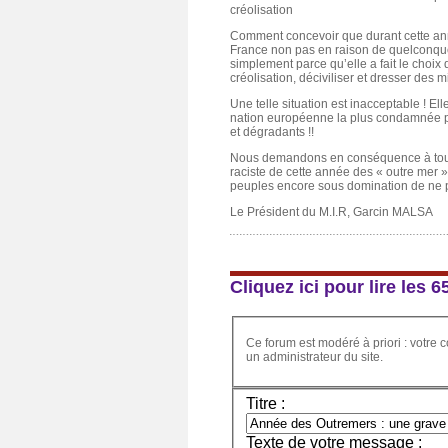
créolisation
Comment concevoir que durant cette anné
France non pas en raison de quelconques
simplement parce qu’elle a fait le choix
créolisation, déciviliser et dresser des m
Une telle situation est inacceptable ! El
nation européenne la plus condamnée pa
et dégradants !!
Nous demandons en conséquence à tous
raciste de cette année des « outre mer »
peuples encore sous domination de ne pa
Le Président du M.I.R, Garcin MALSA
Cliquez ici pour lire les
Ce forum est modéré à priori : votre c
un administrateur du site.
Titre :
Texte de votre message :