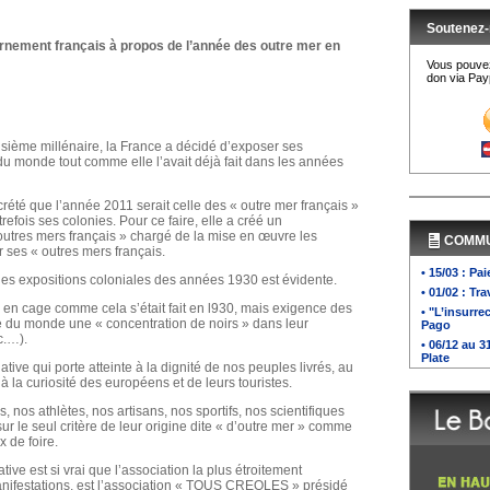
Soutenez-
nement français à propos de l’année des outre mer en
Vous pouvez
don via Payp
isième millénaire, la France a décidé d’exposer ses
du monde tout comme elle l’avait déjà fait dans les années
rété que l’année 2011 serait celle des « outre mer français »
refois ses colonies. Pour ce faire, elle a créé un
utres mers français » chargé de la mise en œuvre les
COMM
 ses « outres mers français.
• 15/03 : Pa
e des expositions coloniales des années 1930 est évidente.
• 01/02 : Tr
 en cage comme cela s’était fait en l930, mais exigence des
• "L’insurre
e du monde une « concentration de noirs » dans leur
Pago
c.…).
• 06/12 au 
Plate
ive qui porte atteinte à la dignité de nos peuples livrés, au
à la curiosité des européens et de leurs touristes.
 nos athlètes, nos artisans, nos sportifs, nos scientifiques
r le seul critère de leur origine dite « d’outre mer » comme
x de foire.
tive est si vrai que l’association la plus étroitement
anifestations, est l’association « TOUS CREOLES » présidé