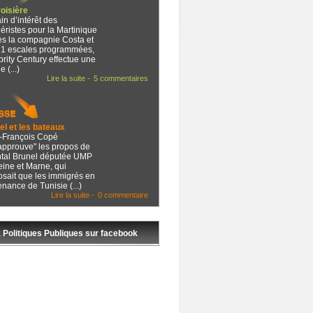
roisière
n d’intérêt des
iéristes pour la Martinique
ès la compagnie Costa et
21 escales programmées,
rity Century effectue une
 (...)
Lire la suite -
5 commentaires
el et les bateaux
-François Copé
approuve" les propos de
tal Brunel députée UMP
ine et Marne, qui
osait que les immigrés en
nance de Tunisie (...)
Lire la suite -
0 commentaire
 Politiques Publiques sur facebook