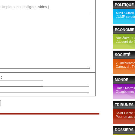
POLITIQUE
 simplement des lignes vides.)
Audit : Alfre
L’UMP se dé
ECONOMIE
Nucléaire : L
L’accord de fin
SOCIÉTÉ
79 médicame
Carnaval : T
:
MONDE
Haïti : Marte
Gbagbo met l
TRIBUNES
Saint-Pierre :
Pour un autre
DOSSIERS