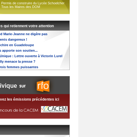
Permis de construire du Lycée Schoelcher
Tous les Maires des DOM
es qui retiennent votre attention
red Marie-Jeanne ne digère pas
ents dangereux !
échire en Guadeloupe
apporte son soutien...
 Unique : Lettre ouverte à Victorin Lurel
elly menace la presse ?
Trois femmes puissantes
vez les émissions précédentes ici