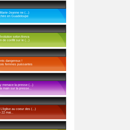
d Marie-Jeanne ne (...)
chire en Guadeloupe
’évolution selon Areva
 de conflit sur le (...)
nts dangereux !
rois femmes puissantes
lly menace la presse (...)
a main sur la presse...
 L’église au coeur des (...)
 22 mai...