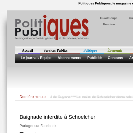
Politiques Publiques, le magazine d
Guadeloupe
Gu
Réunion
Accueil
Services Publics
Politique
Économie
Le journal / Equipe
Abonnements
Publicité
Contacts
Ar
résident du Conseil Général de Guyane *** Le maire de Schoelcher demande à EDF de
Dernière minute :
Baignade interdite à Schoelcher
Partager sur Facebook