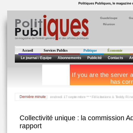
Politiques Publiques, le magazine d
Guadeloupe
Gu
Réunion
Accueil
Services Publics
Politique
Économie
Le journal / Equipe
Abonnements
Publicité
Contacts
Ar
nce en grève jeudi 16 et vendredi 17 septembre *** Félicitations à Teddy Riner e
Dernière minute :
Collectivité unique : la commission 
rapport