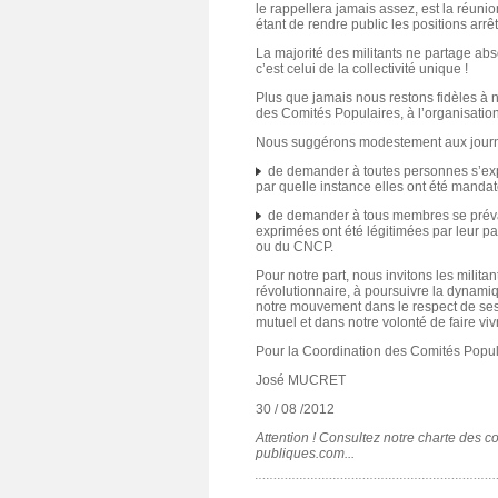
le rappellera jamais assez, est la réun
étant de rendre public les positions arrê
La majorité des militants ne partage ab
c’est celui de la collectivité unique !
Plus que jamais nous restons fidèles à n
des Comités Populaires, à l’organisation 
Nous suggérons modestement aux journali
de demander à toutes personnes s’ex
par quelle instance elles ont été manda
de demander à tous membres se prévala
exprimées ont été légitimées par leur p
ou du CNCP.
Pour notre part, nous invitons les milita
révolutionnaire, à poursuivre la dynamiq
notre mouvement dans le respect de ses 
mutuel et dans notre volonté de faire viv
Pour la Coordination des Comités Popul
José MUCRET
30 / 08 /2012
Attention ! Consultez notre charte des c
publiques.com...