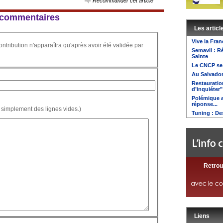
Recommander cet article
 4 commentaires
Les articl
Vive la Fran
ontribution n'apparaîtra qu'après avoir été validée par
Semavil : R
Sainte
Le CNCP se
Au Salvador
Restauration
d’inquiéter"
Polémique a
réponse...
 simplement des lignes vides.)
Tuning : Des
Retrou
Liens