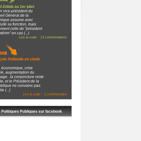
d Zobda au 1er plan
r vice-président du
eil Général de la
inique assume avec
uité sa fonction, mais
ment celle de "président
ntérim" en cas (...)
Lire la suite -
13 commentaires
çois Hollande en chute
e économique, crise
ale, augmentation du
ge...la conjoncture reste
cile, et le Président de la
blique ne convainc pas.
te (...)
Lire la suite -
1 commentaire
 Politiques Publiques sur facebook