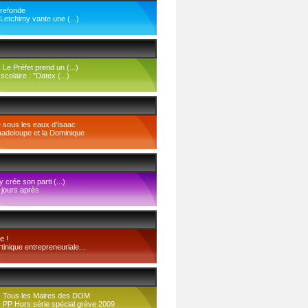
refonde
Letchimy vante une (...)
Le Préfet prend un (...)
scolaire : "Datex (...)
e sous les eaux d’Isaac
uadeloupe et la Dominique
ly crée son parti (...)
 jours après
e !
inique entrepreneuriale...
Tous les Maires des DOM
PP Hors série spécial grève 2009