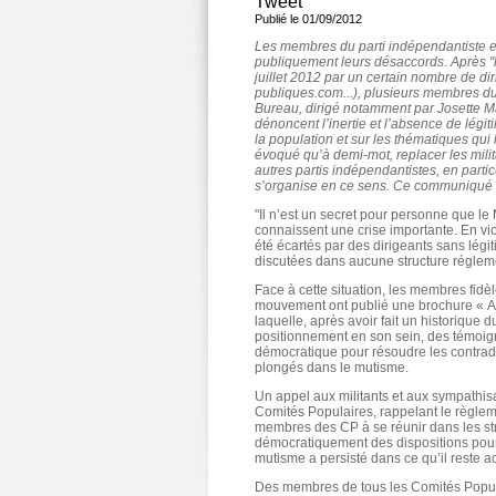
Tweet
Publié le 01/09/2012
Les membres du parti indépendantiste et
publiquement leurs désaccords. Après "
juillet 2012 par un certain nombre de di
publiques.com...), plusieurs membres d
Bureau, dirigé notamment par Josette M
dénoncent l’inertie et l’absence de légit
la population et sur les thématiques qui l
évoqué qu’à demi-mot, replacer les mili
autres partis indépendantistes, en part
s’organise en ce sens. Ce communiqué d
"Il n’est un secret pour personne que l
connaissent une crise importante. En vio
été écartés par des dirigeants sans légit
discutées dans aucune structure réglem
Face à cette situation, les membres fidè
mouvement ont publié une brochure « As
laquelle, après avoir fait un historique 
positionnement en son sein, des témoig
démocratique pour résoudre les contradi
plongés dans le mutisme.
Un appel aux militants et aux sympathis
Comités Populaires, rappelant le règlemen
membres des CP à se réunir dans les str
démocratiquement des dispositions pour m
mutisme a persisté dans ce qu’il reste 
Des membres de tous les Comités Populaires