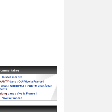
 commentaires
 :
laissez moi rire
HANTY
dans :
OUI Vive la France !
t
dans :
SOCOPMA : L’UGTM veut éviter
ements
dong
dans :
Vive la France !
 :
Vive la France !