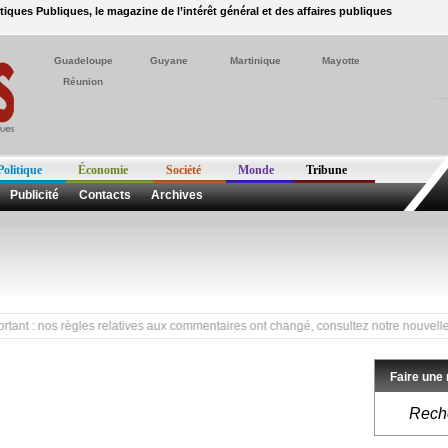
itiques Publiques, le magazine de l’intérêt général et des affaires publiques
Guadeloupe
Guyane
Martinique
Mayotte
Réunion
Politique
Économie
Société
Monde
Tribune
Publicité
Contacts
Archives
: nos règles relatives aux commentaires ont changé, consultez notre nouvelle charte 
Faire une
Reche