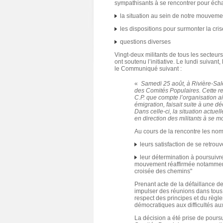
sympathisants à se rencontrer pour échan
la situation au sein de notre mouveme
les dispositions pour surmonter la cris
questions diverses
Vingt-deux militants de tous les secteur
ont soutenu l’initiative. Le lundi suivant, 
le Communiqué suivant :
«
Samedi 25 août, à Rivière-Salé
des Comités Populaires. Cette r
C.P. que compte l’organisation ai
émigration, faisait suite à une d
Dans celle-ci, la situation actue
en direction des militants à se mo
Au cours de la rencontre les nom
leurs satisfaction de se retrou
leur détermination à poursuivre
mouvement réaffirmée notamment 
croisée des chemins"
Prenant acte de la défaillance de
impulser des réunions dans tous l
respect des principes et du règle
démocratiques aux difficultés au
La décision a été prise de poursu