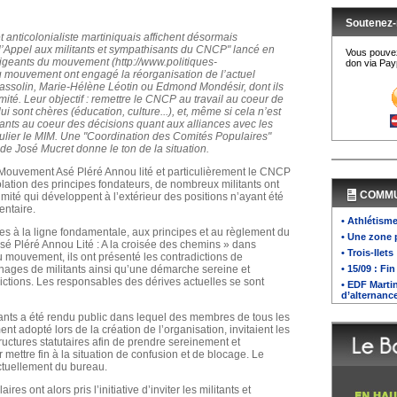
Soutenez-
 anticolonialiste martiniquais affichent désormais
l’Appel aux militants et sympathisants du CNCP" lancé en
Vous pouvez
rigeants du mouvement (http://www.politiques-
don via Payp
u mouvement ont engagé la réorganisation de l’actuel
assolin, Marie-Hélène Léotin ou Edmond Mondésir, dont ils
imité. Leur objectif : remettre le CNCP au travail au coeur de
ui sont chères (éducation, culture...), et, même si cela n’est
tants au coeur des décisions quant aux alliances avec les
iculier le MIM. Une "Coordination des Comités Populaires"
e José Mucret donne le ton de la situation.
e Mouvement Asé Pléré Annou lité et particulièrement le CNCP
lation des principes fondateurs, de nombreux militants ont
COMM
imité qui développent à l’extérieur des positions n’ayant été
entaire.
• Athlétisme
les à la ligne fondamentale, aux principes et au règlement du
• Une zone 
é Pléré Annou Lité : A la croisée des chemins » dans
• Trois-Ilet
du mouvement, ils ont présenté les contradictions de
nages de militants ainsi qu’une démarche sereine et
• 15/09 : F
ctions. Les responsables des dérives actuelles se sont
• EDF Marti
d’alternanc
ants a été rendu public dans lequel des membres de tous les
t adopté lors de la création de l’organisation, invitaient les
uctures statutaires afin de prendre sereinement et
ettre fin à la situation de confusion et de blocage. Le
actuellement du bureau.
 ont alors pris l’initiative d’inviter les militants et