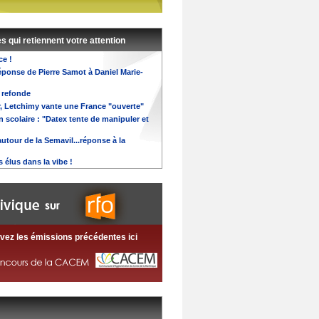
es qui retiennent votre attention
ce !
éponse de Pierre Samot à Daniel Marie-
 refonde
, Letchimy vante une France "ouverte"
 scolaire : "Datex tente de manipuler et
utour de la Semavil...réponse à la
 élus dans la vibe !
vez les émissions précédentes ici