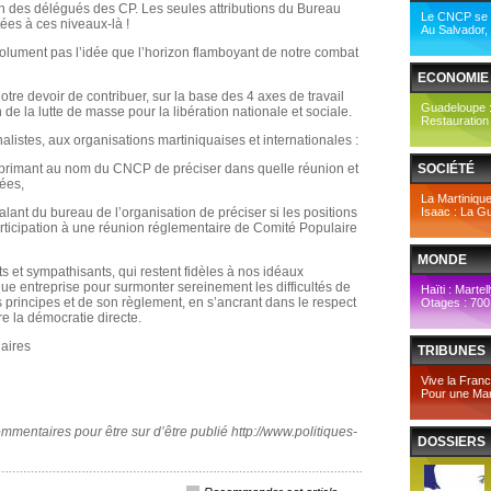
ion des délégués des CP. Les seules attributions du Bureau
Le CNCP se 
tées à ces niveaux-là !
Au Salvador, 
solument pas l’idée que l’horizon flamboyant de notre combat
ECONOMIE
otre devoir de contribuer, sur la base des 4 axes de travail
Guadeloupe : 
de la lutte de masse pour la libération nationale et sociale.
Restauration 
stes, aux organisations martiniquaises et internationales :
primant au nom du CNCP de préciser dans quelle réunion et
SOCIÉTÉ
tées,
La Martiniqu
nt du bureau de l’organisation de préciser si les positions
Isaac : La G
articipation à une réunion réglementaire de Comité Populaire
MONDE
nts et sympathisants, qui restent fidèles à nos idéaux
ue entreprise pour surmonter sereinement les difficultés de
Haïti : Martel
principes et de son règlement, en s’ancrant dans le respect
Otages : 700
re la démocratie directe.
aires
TRIBUNES
Vive la Franc
Pour une Mart
ommentaires pour être sur d’être publié http://www.politiques-
DOSSIERS