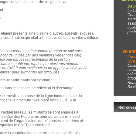
ger sur la base de l’ordre du jour suivant :
Davi
nt
Le 1e
Cons
e
Mart
assid
égale
par i
s étaient présents, une dizaine d’autres, absents, excusés,
la coordination qui était à l’initiative de la rencontre a diffusé
e s’est tenue une importante réunion de militants
encontre, initiée par des membres venant des cinq
Fran
nsi que par les représentants de la section
libre
éclaration publique, reprise par plusieurs médias.
Cris
lle du CNCP était expliquée et un appel avait été lancé
soci
biliser pour surmonter les difficultés.
chôma
diffi
breux participants ont exprimé :
Répu
Sa cô
ver dans cet espace de réflexion et d’échange
 le travail sur la base de la ligne fondamentale du
dans la brochure "Asé pléré Annou Lité : A la
Retrouvez
 l’actuel bureau, les militants se sont engagés à
es Comités Populaires pour porter, dans le strict
ment de l’organisation, des réponses collectives et
xquelles le CNCP est confronté.
ivre la coordination entre militants des différents