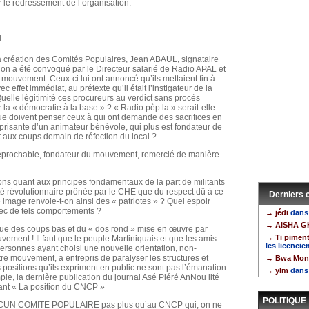
 le redressement de l’organisation.
l
la création des Comités Populaires, Jean ABAUL, signataire
n a été convoqué par le Directeur salarié de Radio APAL et
 mouvement. Ceux-ci lui ont annoncé qu’ils mettaient fin à
 effet immédiat, au prétexte qu’il était l’instigateur de la
 Quelle légitimité ces procureurs au verdict sans procès
r la « démocratie à la base » ? « Radio pèp la » serait-elle
e doivent penser ceux à qui ont demande des sacrifices en
éprisante d’un animateur bénévole, qui plus est fondateur de
t aux coups demain de réfection du local ?
rréprochable, fondateur du mouvement, remercié de manière
ns quant aux principes fondamentaux de la part de militants
eté révolutionnaire prônée par le CHE que du respect dû à ce
Derniers
image renvoie-t-on ainsi des « patriotes » ? Quel espoir
vec de tels comportements ?
→ jédi
dans
→ AISHA G
tique des coups bas et du « dos rond » mise en œuvre par
→ Ti pimen
vement ! Il faut que le peuple Martiniquais et que les amis
les licenci
ersonnes ayant choisi une nouvelle orientation, non-
re mouvement, a entrepris de paralyser les structures et
→ Bwa Mon
s positions qu’ils expriment en public ne sont pas l’émanation
→ ylm
dans
, la dernière publication du journal Asé Pléré AnNou lité
ant « La position du CNCP »
POLITIQUE
 AUCUN COMITE POPULAIRE pas plus qu’au CNCP qui, on ne