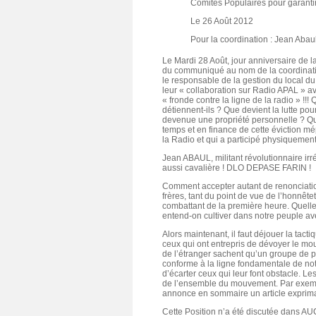
Comités Populaires pour garantir
Le 26 Août 2012
Pour la coordination : Jean Abau
Le Mardi 28 Août, jour anniversaire de 
du communiqué au nom de la coordinatio
le responsable de la gestion du local du
leur « collaboration sur Radio APAL » avec
« fronde contre la ligne de la radio » !!!
détiennent-ils ? Que devient la lutte pou
devenue une propriété personnelle ? Qu
temps et en finance de cette éviction m
la Radio et qui a participé physiquemen
Jean ABAUL, militant révolutionnaire i
aussi cavalière ! DLO DEPASE FARIN !
Comment accepter autant de renonciatio
frères, tant du point de vue de l’honnêt
combattant de la première heure. Quelle 
entend-on cultiver dans notre peuple a
Alors maintenant, il faut déjouer la tac
ceux qui ont entrepris de dévoyer le mou
de l’étranger sachent qu’un groupe de p
conforme à la ligne fondamentale de not
d’écarter ceux qui leur font obstacle. Le
de l’ensemble du mouvement. Par exemple
annonce en sommaire un article exprim
Cette Position n’a été discutée dans