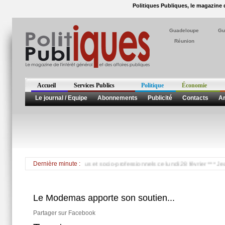
Politiques Publiques, le magazine d
Guadeloupe
Gu
Réunion
Accueil
Services Publics
Politique
Économie
Le journal / Equipe
Abonnements
Publicité
Contacts
Ar
me en Martinique entre élus et socio-professionnels ce lundi 28 février *** Jean-Ber
Dernière minute :
Le Modemas apporte son soutien...
Partager sur Facebook