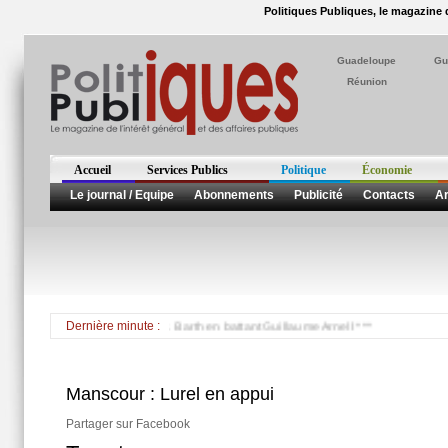
Politiques Publiques, le magazine d
Guadeloupe
Gu
Réunion
Accueil
Services Publics
Politique
Économie
Le journal / Equipe
Abonnements
Publicité
Contacts
Ar
député de St. Martin et St. Barth en battant Guillaume Arnell ***
Dernière minute :
Manscour : Lurel en appui
Partager sur Facebook