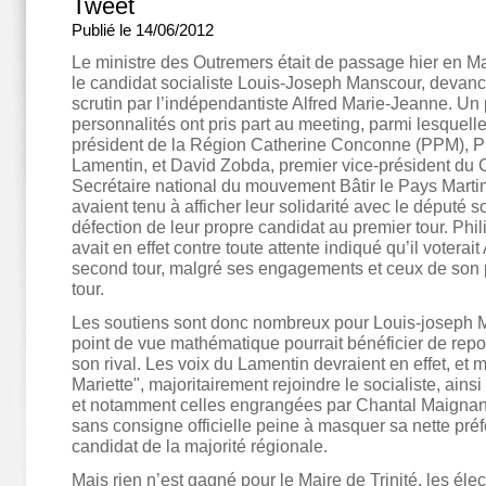
Tweet
Publié le 14/06/2012
Le ministre des Outremers était de passage hier en Ma
le candidat socialiste Louis-Joseph Manscour, devanc
scrutin par l’indépendantiste Alfred Marie-Jeanne. Un 
personnalités ont pris part au meeting, parmi lesquelle
président de la Région Catherine Conconne (PPM), P
Lamentin, et David Zobda, premier vice-président du 
Secrétaire national du mouvement Bâtir le Pays Marti
avaient tenu à afficher leur solidarité avec le député so
défection de leur propre candidat au premier tour. Ph
avait en effet contre toute attente indiqué qu’il votera
second tour, malgré ses engagements et ceux de son p
tour.
Les soutiens sont donc nombreux pour Louis-joseph M
point de vue mathématique pourrait bénéficier de repo
son rival. Les voix du Lamentin devraient en effet, et 
Mariette", majoritairement rejoindre le socialiste, ainsi
et notamment celles engrangées par Chantal Maigna
sans consigne officielle peine à masquer sa nette pré
candidat de la majorité régionale.
Mais rien n’est gagné pour le Maire de Trinité, les élect