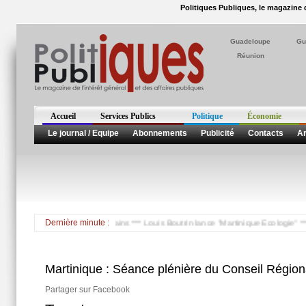
Politiques Publiques, le magazine d
Guadeloupe
Gu
Réunion
Accueil
Services Publics
Politique
Économie
Le journal / Equipe
Abonnements
Publicité
Contacts
Ar
t été tué par les américains *** Louis Boutrin lance "Martinique Ecologie" *** Nic
Dernière minute :
Martinique : Séance plénière du Conseil Région
Partager sur Facebook