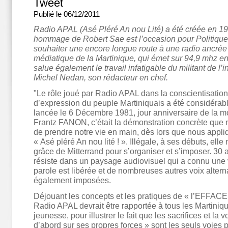
Tweet
Publié le 06/12/2011
Radio APAL (Asé Pléré An nou Lité) a été créée en 198
hommage de Robert Sae est l’occasion pour Politiqu
souhaiter une encore longue route à une radio ancré
médiatique de la Martinique, qui émet sur 94,9 mhz e
salue également le travail infatigable du militant de l’
Michel Nedan, son rédacteur en chef.
"Le rôle joué par Radio APAL dans la conscientisation e
d’expression du peuple Martiniquais a été considéra
lancée le 6 Décembre 1981, jour anniversaire de la mo
Frantz FANON, c’était la démonstration concrète qu
de prendre notre vie en main, dès lors que nous appli
« Asé pléré An nou lité ! ». Illégale, à ses débuts, elle
grâce de Mitterrand pour s’organiser et s’imposer. 30 a
résiste dans un paysage audiovisuel qui a connu une v
parole est libérée et de nombreuses autres voix altern
également imposées.
Déjouant les concepts et les pratiques de « l’EFFA
Radio APAL devrait être rapportée à tous les Martiniqua
jeunesse, pour illustrer le fait que les sacrifices et la
d’abord sur ses propres forces » sont les seuls voies p