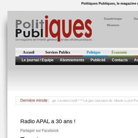
Politiques Publiques, le magazine d
Guadeloupe
Gu
Réunion
Accueil
Services Publics
Politique
Économie
Le journal / Equipe
Abonnements
Publicité
Contacts
Ar
uvois (fils), notre hommage ce mercredi *** Léger malaise de Marie-Luce Pencha
Dernière minute :
Radio APAL a 30 ans !
Partager sur Facebook