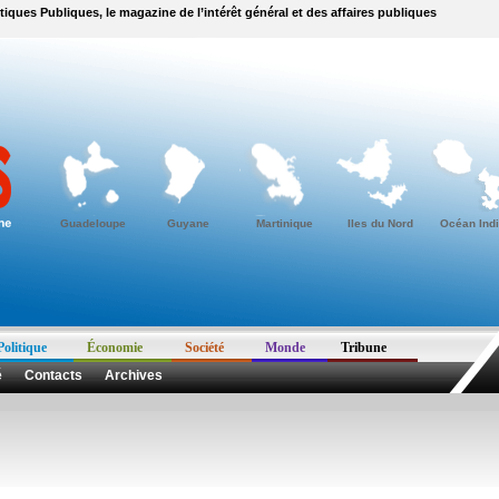
itiques Publiques, le magazine de l’intérêt général et des affaires publiques
Guadeloupe
Guyane
Martinique
Iles du Nord
Océan Ind
Politique
Économie
Société
Monde
Tribune
é
Contacts
Archives