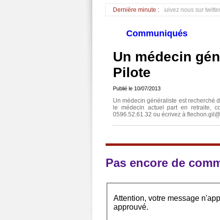
*** Affaire Bettancourt : Non-Lieu pour Sarkozy *** Suivez nous sur twitter @polpu
Dernière minute :
Communiqués
Un médecin géné
Pilote
Publié le
10/07/2013
Un médecin généraliste est recherché de
le médecin actuel part en retraite, 
0596.52.61.32 ou écrivez à
flechon.gil
Pas encore de comm
Attention, votre message n'appa
approuvé.