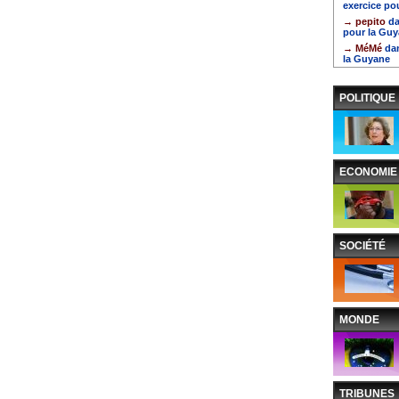
exercice po
→ pepito
da
pour la Gu
→ MéMé
da
la Guyane
POLITIQUE
ECONOMIE
SOCIÉTÉ
MONDE
TRIBUNES