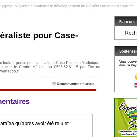
bliques *** Soutenez le développement de PP, faîtes un don en ligne ***
Faire une
Reche
raliste pour Case-
Soutenez-
Vous pouvez
 toute urgence pour s’installer à Case-Pilote en Martinique,
don via Payp
contacter le Centre Médical au 0596.52.61.15 par Fax au
@wanadoo.fr
Recommander cet article
entaires
raîtra qu'après avoir été relu et