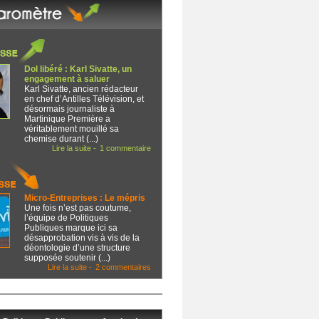
Dol libéré : Karl Sivatte, un
engagement à saluer
Karl Sivatte, ancien rédacteur
en chef d’Antilles Télévision, et
désormais journaliste à
Martinique Première a
véritablement mouillé sa
chemise durant (...)
Lire la suite -
1 commentaire
Micro-Entreprises : Le mépris
Une fois n’est pas coutume,
l’équipe de Politiques
Publiques marque ici sa
désapprobation vis à vis de la
déontologie d’une structure
supposée soutenir (...)
Lire la suite -
2 commentaires