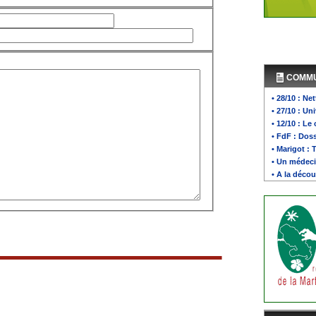
COMM
• 28/10 : Ne
• 27/10 : U
• 12/10 : Le
• FdF : Doss
• Marigot : 
• Un médeci
• A la décou