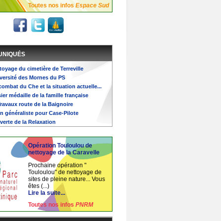
Toutes nos infos
Espace Sud
UNIQUÉS
ttoyage du cimetière de Terreville
niversité des Mornes du PS
 combat du Che et la situation actuelle...
ier médaille de la famille française
Travaux route de la Baignoire
n généraliste pour Case-Pilote
verte de la Relaxation
Opération Touloulou de
nettoyage de la Caravelle
Prochaine opération "
Touloulou" de nettoyage de
sites de pleine nature... Vous
êtes (...)
Lire la suite...
Toutes nos infos
PNRM