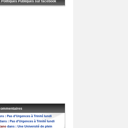
 Politiques Publiques sur facebook
 commentaires
ns :
Pas d’Urgences à Trinité lundi
dans :
Pas d’Urgences à Trinité lundi
Rano
dans :
Une Université de plein