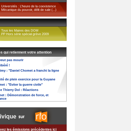
Universités : L’heure de la coexistence
Mécanique du pouvoir, délit de sale (...)
Tous les Maires des DOM
PP Hors série spécial grève 2009
es qui retiennent votre attention
 veut pas mourir
libéré !
imy : "Daniel Chomet a franchi la ligne
ité de plein exercice pour la Guyane
et : "Eviter la guerre civile"
e Thierry Dol : Réactions
et : Démonstration de force, et
ance
vez les émissions précédentes ici