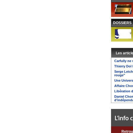
DOSSIERS
Les articl
Carfully ne
Thierry Dol 
Serge Letch
rouge"
Une Univers
Affaire Chom
Libération d
Daniel Chom
d’indépend
Retrou