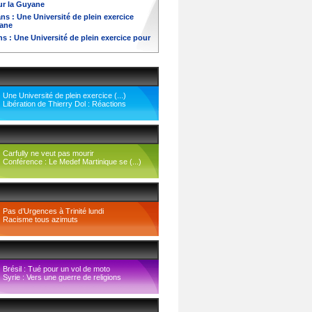
ur la Guyane
ns :
Une Université de plein exercice
yane
ns :
Une Université de plein exercice pour
Une Université de plein exercice (...)
Libération de Thierry Dol : Réactions
Carfully ne veut pas mourir
Conférence : Le Medef Martinique se (...)
Pas d’Urgences à Trinité lundi
Racisme tous azimuts
Brésil : Tué pour un vol de moto
Syrie : Vers une guerre de religions