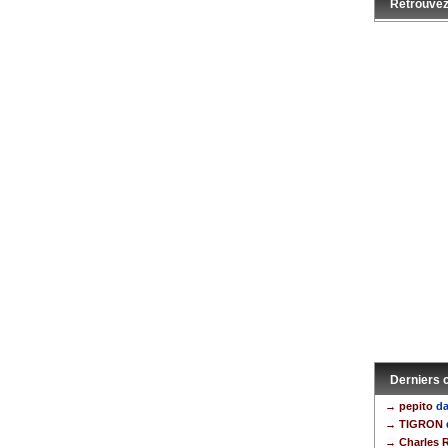
Retrouvez
Derniers
→ pepito
da
→ TIGRON
→ Charles 