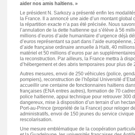
aider nos amis haïtiens. »
Le président N. Sarkozy a présenté enfin les modalités
la France. Il a annoncé une aide d’un montant global 
la répartition exacte n’a pas été précisée. Nous savo
l’annulation de la dette haïtienne qui s’élève à 56 mill
millions d’euros d’aide humanitaire d’urgence déjà dé
d’euros représentant sa part dans l’aide européenne, 
d’aide française ordinaire annuelle à Haïti, 40 million
matériel et 50 millions d’euros par an supplémentaire
la reconstruction. Par ailleurs, la France mettra à dis
d’hébergement et des abris temporaires pour plus de
Autres mesures, envoi de 250 véhicules (police, gen
pompiers), reconstruction de l’hôpital Université d’Eta
accueillir une centaine de fonctionnaires haïtiens dan
françaises (ENA entres autres), formation de 70 cadres 
police haïtienne, appui technique pour retrouver 300 
dangereux, mise à disposition d’un terrain d’un hectar
Port-au-Prince (propriété de la France) pour reloger d
administratifs, envoi de 150 jeunes du service civique 
rescolarisation.
Une mesure emblématique de la coopération particuliè
et la Guadeloupe, les universités françaises des Antil