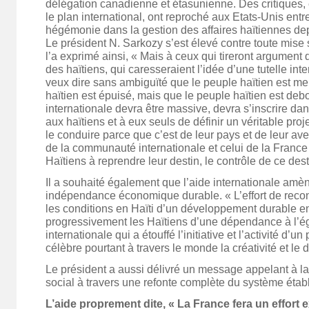
délégation canadienne et étasunienne. Des critiques, 
le plan international, ont reproché aux Etats-Unis entr
hégémonie dans la gestion des affaires haïtiennes dep
Le président N. Sarkozy s’est élevé contre toute mise 
l’a exprimé ainsi, « Mais à ceux qui tireront argumen
des haïtiens, qui caresseraient l’idée d’une tutelle inte
veux dire sans ambiguïté que le peuple haïtien est meu
haïtien est épuisé, mais que le peuple haïtien est debo
internationale devra être massive, devra s’inscrire dan
aux haïtiens et à eux seuls de définir un véritable proj
le conduire parce que c’est de leur pays et de leur aveni
de la communauté internationale et celui de la France 
Haïtiens à reprendre leur destin, le contrôle de ce dest
Il a souhaité également que l’aide internationale amè
indépendance économique durable. « L’effort de recon
les conditions en Haïti d’un développement durable e
progressivement les Haïtiens d’une dépendance à l’ég
internationale qui a étouffé l’initiative et l’activité d’
célèbre pourtant à travers le monde la créativité et le
Le président a aussi délivré un message appelant à la
social à travers une refonte complète du système établ
L’aide proprement dite, « La France fera un effort