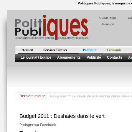
Politiques Publiques, le magazine d
Guadeloupe
Gu
Réunion
Accueil
Services Publics
Politique
Économie
Le journal / Equipe
Abonnements
Publicité
Contacts
Ar
ident du Conseil Général de Guyane *** Le maire de Schoelcher demande à EDF de pr
Dernière minute :
Budget 2011 : Deshaies dans le vert
Partager sur Facebook