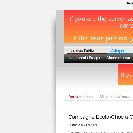
Pol
Services Publics
Politique
Le journal / Equipe
Abonnements
Le budget 2010 de la Région Martinique voté à 338 millions d'euros *** Ala
Dernière minute :
Campagne Ecolo-Choc à 
Publié le 06/12/2009
"Je suis désolé, nous aurions pu enraye