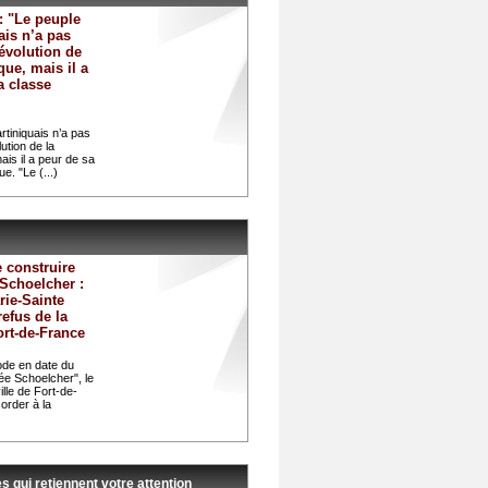
 : "Le peuple
ais n’a pas
’évolution de
que, mais il a
a classe
rtiniquais n’a pas
lution de la
ais il a peur de sa
ue. "Le (...)
 construire
Schoelcher :
rie-Sainte
refus de la
ort-de-France
ode en date du
ée Schoelcher", le
ille de Fort-de-
order à la
es qui retiennent votre attention