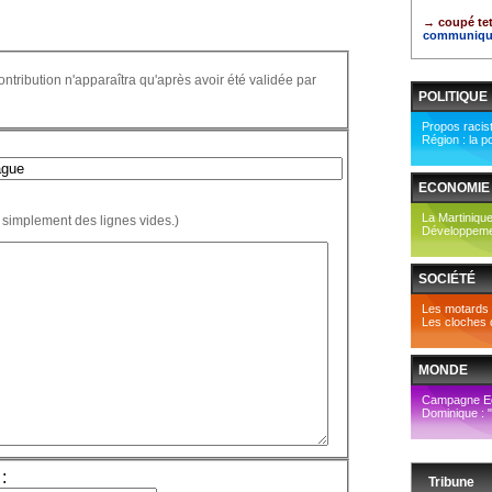
→ coupé tet 
communiqu
ontribution n'apparaîtra qu'après avoir été validée par
POLITIQUE
Propos racis
Région : la po
ECONOMIE
La Martiniqu
 simplement des lignes vides.)
Développement
SOCIÉTÉ
Les motards o
Les cloches d
MONDE
Campagne E
Dominique : 
:
Tribune