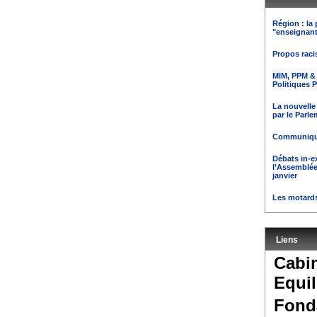
Région : la 
"enseignant
Propos rac
MIM, PPM & 
Politiques 
La nouvelle
par le Parl
Communiqué
Débats in-e
l’Assemblée
janvier
Les motards
Liens
Cabi
Equil
Fond