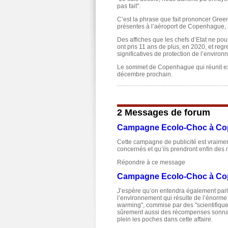
pas fait".
C’est la phrase que fait prononcer Green
présentes à l’aéroport de Copenhague,
Des affiches que les chefs d’Etat ne pou
ont pris 11 ans de plus, en 2020, et reg
significatives de protection de l’environ
Le sommet de Copenhague qui réunit expe
décembre prochain.
2 Messages de forum
Campagne Ecolo-Choc à C
Cette campagne de publicité est vraiment 
concernés et qu’ils prendront enfin des 
Répondre à ce message
Campagne Ecolo-Choc à C
J’espère qu’on entendra également parle
l’environnement qui résulte de l’énorme 
warming", commise par des "scientifiques"
sûrement aussi des récompenses sonnant
plein les poches dans cette affaire.