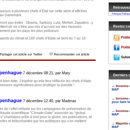
Retrouvez
peace à plusieurs chefs d’Etat sur cette série d’affiches
Politiques Publi
 au Danemark.
rront pas éviter : Obama, Sarkozy, Lula, Merkel, Zapatero...y
Restez co
rettent de ne s’être pas mis d’accord sur des mesures
nement par les pays les plus pollueurs.
Polit
rts du climat et 180 chefs d’Etats se tient du 7 au 18
Polit
Partager cet article sur Twitter
Recommander cet article
Suive
openhague
7 décembre 08:21, par
Mary
Derniers
bien faite. J’espère qu’elle fera réfléchir les chefs d’états
mesures significatives pour protéger la planète !
→ Inconnu
MAP
→ Inconnu
openhague
7 décembre 12:40, par
Madmax
pour faire f
r de l’effet néfaste sur les campagnes de préservation de
→ Inconnu
fraude scientifique "Climate-Gate" associée au "global
MAP
 charlatans prêts à tout pour la gloire, les publications, et
es et trébuchantes par les politiques qui s’en mettent
→ Mayotte
d
MAP