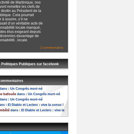
ctivité de Martinique, nos
vont remettre les clefs de
 destin au Président de la
blique. Cela pourrait
r à sourire, s’il ne
ssait d’un véritable acte de
onsabilité locale manqué,
 des élus exigeant depuis
décennies davantage de
nsabilité...locale.
2 commentaires
 Politiques Publiques sur facebook
 commentaires
dans :
Un Congrès mort-né
ue bafouée
dans :
Un Congrès mort-né
dans :
Un Congrès mort-né
ns :
El Diablo et Leclerc : vive la conso !
embêté
dans :
El Diablo et Leclerc : vive la