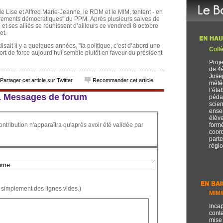
 Lise et Alfred Marie-Jeanne, le RDM et le MIM, tentent - en
"errements démocratiques" du PPM. Après plusieurs salves de
t ses alliés se réunissent d’ailleurs ce vendredi 8 octobre
et.
isait il y a quelques années, "la politique, c’est d’abord une
Collè
port de force aujourd’hui semble plutôt en faveur du président
Proje
de 4
Josep
Partager cet article sur Twitter
Recommander cet article
mété
l’éta
 11 Messages de forum
péda
scien
ense
élèv
ontribution n'apparaîtra qu'après avoir été validée par
formé
coord
parte
régi
 simplement des lignes vides.)
MIM
Incap
conte
mise