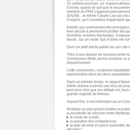
25 octobre prochain, un "espace démocr
d’ironie, quand on sait que le mouvement
membre du PPM s’appelait précisément 
(EADM)... le même Claude Lise qui est a
Congrès, qu’il considère inapproprié apr
Installé aux commandes des principaux 
bien décidé à pleinement profiter des pouv
dernières victoires électorales. Il imp
travail...sur un mode "qui m’aime me sui
Dans un petit article publié sur son site i
"Plus d’une dizaine de réunions entre le
Commission Mixte, puisse produire un pr
Gouvernement.
Cette commission, composée équitableme
représentées dans les deux assemblées,
Dans un premier temps, le rapport faisai
ultime séance a permis aux élus de pro
peut donc dire que ces débats ont, tout
grande majorité de thèmes.
Aujourd’hui, il est indéniable qu’un Co
Restituer au plus grand nombre et publ
la possibilité de trancher entre Martiniq
le mode de scrutin,
la question des compétences,
la date de mise en place souhaitée de 
décidera.
"