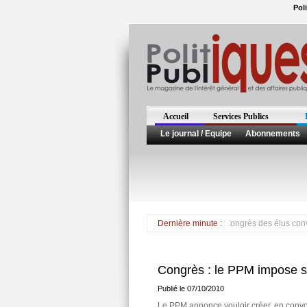
Pol
Accueil
Services Publics
Le journal / Equipe
Abonnements
Le RDM, le MIM et ses alliés, boycotteront le Congrès des élus convoqué 
Dernière minute :
Congrès : le PPM impose 
Publié le 07/10/2010
Le PPM annonce vouloir créer, en conv