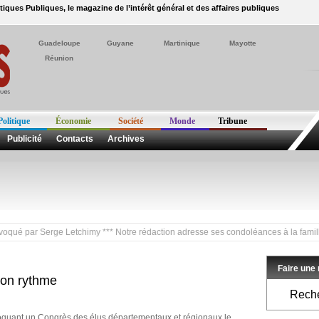
itiques Publiques, le magazine de l’intérêt général et des affaires publiques
Guadeloupe
Guyane
Martinique
Mayotte
Réunion
Politique
Économie
Société
Monde
Tribune
Publicité
Contacts
Archives
par Serge Letchimy *** Notre rédaction adresse ses condoléances à la famille de 
Faire une
son rythme
Reche
oquant un Congrès des élus départementaux et régionaux le