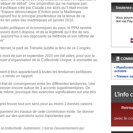
atique de débat". Une proposition qui ne manque pas
 politique créé par Claude Lise alors qu’il était encore
Soutenez-
"Espace démocratique d’Action pour la Martinique
ujourd’hui le principal pourfendeur de la tenue de ce
Vous pouvez
ès les votes des martiniquais en janvier 2010.
don via Payp
outils politiques et économiques du pays, le PPM semble
oirs dont il dispose, et de la légitimité qu’il tire de ses
ose aujourd’hui à ses opposants sa méthode et son rythme de
ve".
nternet, le parti de Trénelle justifie la tenu de ce Congrès.
s mois de juin et septembre 2010 ont été utiles, pour que la
COMM
ojet d’organisation de la Collectivité Unique, à soumettre au
• Plateforme
octobre
nt d’élus appartenant à toutes les tendances politiques
 a rendu un rapport.
• Travaux s
t état de convergences entre les différentes tendances. Une
gresser encore autour de 3 accords supplémentaires. On
 de même, provoqué des avancées significatives sur une très
ngrès trouve tout son sens pour au moins 2 bonnes raisons :
Retrou
iquement les travaux de cette commission mixte, Se donner
uais sur des questions aussi importantes que :
la collectivité. Autrement, c’est le Gouvernement qui