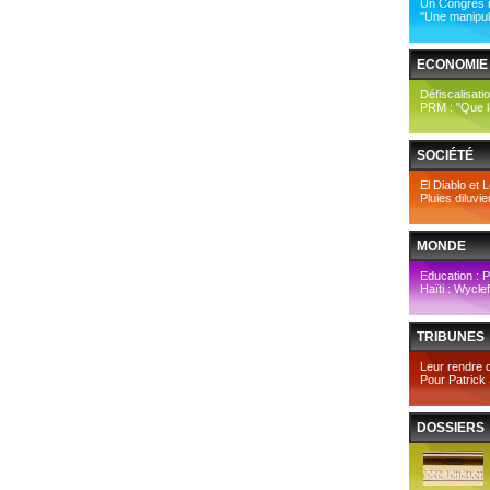
Un Congrès 
"Une manipulat
ECONOMIE
Défiscalisati
PRM : "Que la
SOCIÉTÉ
El Diablo et Le
Pluies diluvi
MONDE
Education : Po
Haïti : Wycle
TRIBUNES
Leur rendre de
Pour Patrick 
DOSSIERS