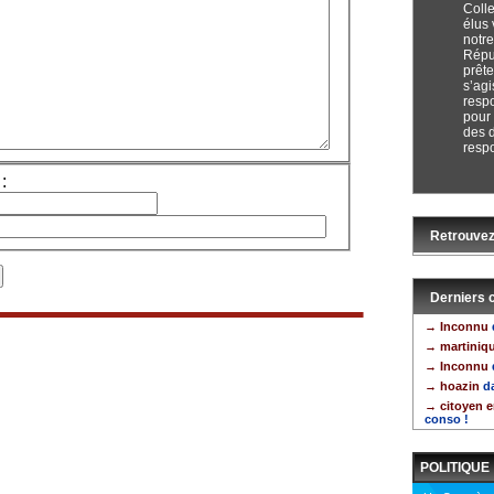
Colle
élus 
notre
Répu
prête
s’agi
resp
pour
des 
respo
:
Retrouvez
Derniers
→ Inconnu
→ martiniq
→ Inconnu
→ hoazin
da
→ citoyen 
conso !
POLITIQUE