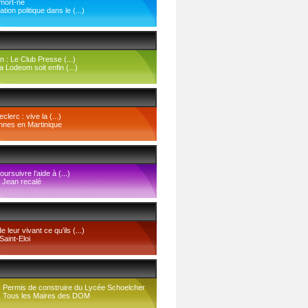
mort-né
ion politique dans le (...)
on : Le Club Presse (...)
 Lodeom soit enfin (...)
clerc : vive la (...)
ennes en Martinique
ursuivre l’aide à (...)
f Jean recalé
 leur vivant ce qu’ils (...)
Saint-Eloi
Permis de construire du Lycée Schoelcher
Tous les Maires des DOM