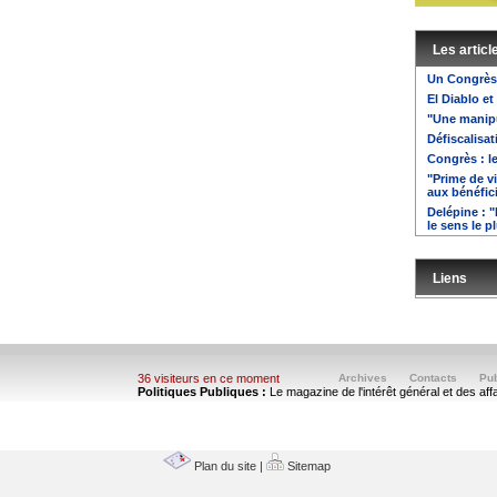
Les articl
Un Congrès
El Diablo et
"Une manipu
Défiscalisat
Congrès : 
"Prime de v
aux bénéfici
Delépine : "
le sens le p
Liens
36 visiteurs en ce moment
Archives
Contacts
Pub
Politiques Publiques :
Le magazine de l'intérêt général et des aff
Plan du site
|
Sitemap