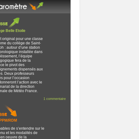
ge Belle Etoile
t original pour une classe
ème du collège de Saint-
h : autour d’une station
orologique installée dans
blissement, l’équipe
gogique fera de la
ce le pivot des
ignements dispensés aux
es. Deux professeurs
s pour l’occasion
onneront l’action avec le
nariat de la direction
onale de Météo France.
1 commentaire
/PPM/RDM
ables de s’entendre sur le
nu et les modalités de
 en oeuvre de la