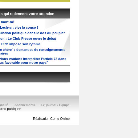
es qui retiennent votre attention
 mort-né
 Leclerc : vive la conso !
lation politique dans le dos du peuple"
ion : Le Club Presse ouvre le débat
le PPM impose son rythme
ie chère" : demandes de renseignements
aires
Nous voulons interpréter l’article 73 dans
lus favorable pour notre pays"
licité
Abonnements
Le journal / Equipe
aires publiques
Réalisation Come Online