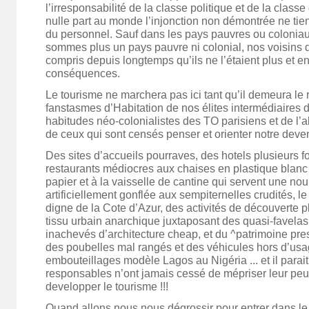
l’irresponsabilité de la classe politique et de la classe
nulle part au monde l’injonction non démontrée ne tien
du personnel. Sauf dans les pays pauvres ou colonia
sommes plus un pays pauvre ni colonial, nos voisins d
compris depuis longtemps qu’ils ne l’étaient plus et en 
conséquences.
Le tourisme ne marchera pas ici tant qu’il demeura le
fanstasmes d’Habitation de nos élites intermédiaires d
habitudes néo-colonialistes des TO parisiens et de l
de ceux qui sont censés penser et orienter notre dev
Des sites d’accueils pourraves, des hotels plusieurs fo
restaurants médiocres aux chaises en plastique blanc 
papier et à la vaisselle de cantine qui servent une nour
artificiellement gonflée aux sempiternelles crudités, le
digne de la Cote d’Azur, des activités de découverte p
tissu urbain anarchique juxtaposant des quasi-favelas,
inachevés d’architecture cheap, et du ^patrimoine pre
des poubelles mal rangés et des véhicules hors d’usa
embouteillages modèle Lagos au Nigéria ... et il parai
responsables n’ont jamais cessé de mépriser leur peu
developper le tourisme !!!
Quand allons nous nous dégrossir pour entrer dans le