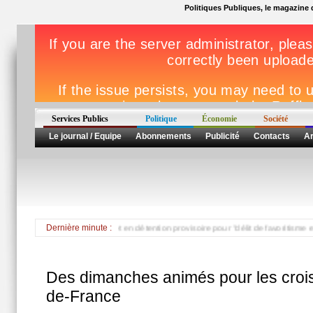
Politiques Publiques, le magazine d
Services Publics
Politique
Économie
Société
Le journal / Equipe
Abonnements
Publicité
Contacts
Ar
ent mis en examen et en détention provisoire pour "délit de favoritisme et corrupti
Dernière minute :
Des dimanches animés pour les croisi
de-France