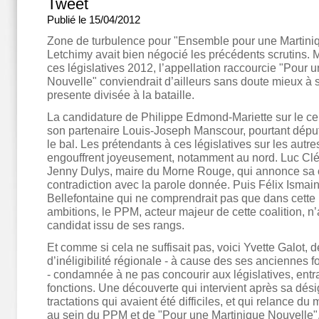
Tweet
Publié le 15/04/2012
Zone de turbulence pour "Ensemble pour une Martini
Letchimy avait bien négocié les précédents scrutins. 
ces législatives 2012, l’appellation raccourcie "Pour 
Nouvelle" conviendrait d’ailleurs sans doute mieux à sa
presente divisée à la bataille.
La candidature de Philippe Edmond-Mariette sur le cen
son partenaire Louis-Joseph Manscour, pourtant député
le bal. Les prétendants à ces législatives sur les autre
engouffrent joyeusement, notamment au nord. Luc Clém
Jenny Dulys, maire du Morne Rouge, qui annonce sa 
contradiction avec la parole donnée. Puis Félix Ismai
Bellefontaine qui ne comprendrait pas que dans cette l
ambitions, le PPM, acteur majeur de cette coalition, n’
candidat issu de ses rangs.
Et comme si cela ne suffisait pas, voici Yvette Galot,
d’inéligibilité régionale - à cause des ses anciennes f
- condamnée à ne pas concourir aux législatives, en
fonctions. Une découverte qui intervient après sa dés
tractations qui avaient été difficiles, et qui relance du
au sein du PPM et de "Pour une Martinique Nouvelle"