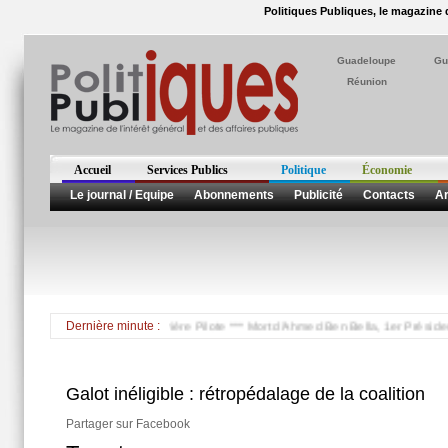
Politiques Publiques, le magazine d
Guadeloupe
Gu
Réunion
Accueil
Services Publics
Politique
Économie
Le journal / Equipe
Abonnements
Publicité
Contacts
Ar
0ème foire agricole de Rivière Pilote *** Mort d'Ahmed Ben Bella, 1er Président Alg
Dernière minute :
Galot inéligible : rétropédalage de la coalition
Partager sur Facebook