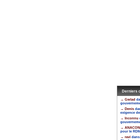
Derniers
→ Gwlad
da
gouvernem
→ Denis
da
exigence d
→ Inconnu
gouvernem
→ ANACO
pour le RD
→ ravi
dans