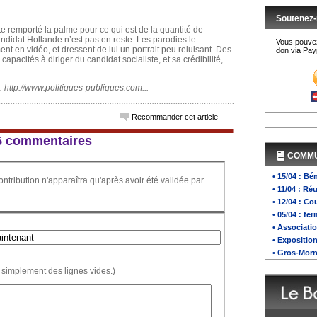
Soutenez-
e remporté la palme pour ce qui est de la quantité de
andidat Hollande n’est pas en reste. Les parodies le
Vous pouvez
nt en vidéo, et dressent de lui un portrait peu reluisant. Des
don via Payp
capacités à diriger du candidat socialiste, et sa crédibilité,
: http://www.politiques-publiques.com...
Recommander cet article
 15 commentaires
COMM
• 15/04 : Bé
ontribution n'apparaîtra qu'après avoir été validée par
• 11/04 : R
• 12/04 : C
• 05/04 : f
• Associati
• Expositio
• Gros-Morn
 simplement des lignes vides.)