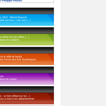
r Philippe Poutou
es 2012 : Michel Branchi
it survivre, c’est une (...)
 débat est loin d’être (...)
 dans les stations
e le délit de faciès
 du Forum des Arts Numériques
ver
 bord du chaos
s : un bon débat sur la (...)
ozy a mal à ses départements