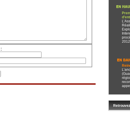
Prem
d’en
L’Ass
Réali
Expl
Inte
proc
2012 
:
Rein
L’an
(Guad
régio
recon
appel
Retrouvez