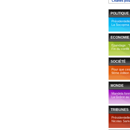
Charles pou
POLITIQUE
Présidentiell
La Socopma do
ECONOMIE
Epandage : "le
Fin du conflit
SOCIÉTÉ
Pour que cess
9ème édition
MONDE
Mandela fore
La Grèce au
TRIBUNES
Présidentielle
Nicolas Sark