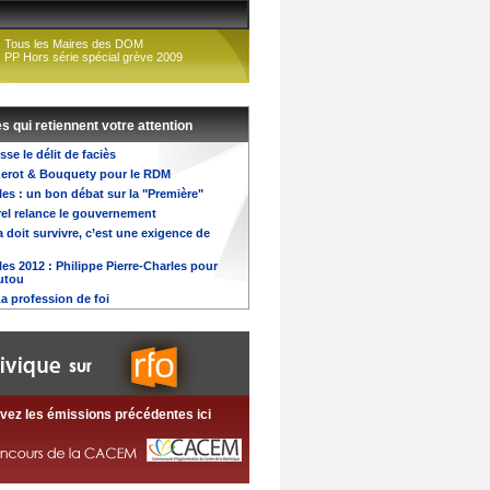
Tous les Maires des DOM
PP Hors série spécial grève 2009
es qui retiennent votre attention
se le délit de faciès
zerot & Bouquety pour le RDM
les : un bon débat sur la "Première"
rel relance le gouvernement
doit survivre, c’est une exigence de
les 2012 : Philippe Pierre-Charles pour
utou
La profession de foi
vez les émissions précédentes ici