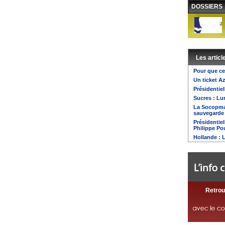
DOSSIERS
Les articl
Pour que ces
Un ticket A
Présidentiel
Sucres : Lu
La Socopma 
sauvegarde
Présidentiel
Philippe Po
Hollande : 
Retrou