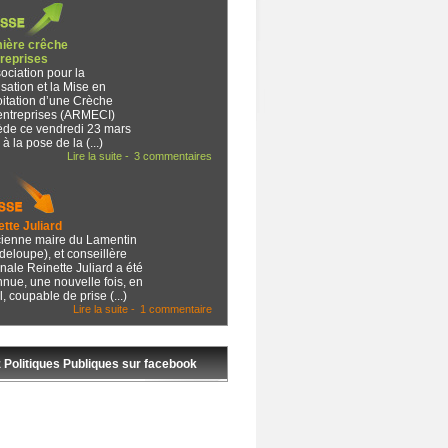
ière crêche
treprises
ociation pour la
sation et la Mise en
oitation d’une Crèche
rentreprises (ARMECI)
ède ce vendredi 23 mars
à la pose de la (...)
Lire la suite -
3 commentaires
ette Juliard
cienne maire du Lamentin
eloupe), et conseillère
nale Reinette Juliard a été
nue, une nouvelle fois, en
, coupable de prise (...)
Lire la suite -
1 commentaire
 Politiques Publiques sur facebook