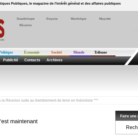
itiques Publiques, le magazine de l’intérêt général et des affaires publiques
Guadeloupe
Guyane
Martinique
Mayotte
Réunion
Politique
Économie
Société
Monde
Tribune
Publicité
Contacts
Archives
union suite au tremblement de terre en Indonésie ***
Faire une
c’est maintenant
Reche