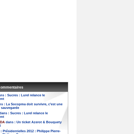
 commentaires
ns :
Sucres : Lurel relance le
ent
ns :
La Socopma doit survivre, c’est une
e sauvegarde
dans :
Sucres : Lurel relance le
ent
NDA
dans :
Un ticket Azerot & Bouquety
M
 :
Présidentielles 2012 : Philippe Pierre-