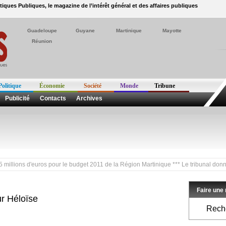
itiques Publiques, le magazine de l’intérêt général et des affaires publiques
Guadeloupe
Guyane
Martinique
Mayotte
Réunion
Politique
Économie
Société
Monde
Tribune
Publicité
Contacts
Archives
ns d'euros pour le budget 2011 de la Région Martinique *** Le tribunal donne raiso
Faire une
ur Héloïse
Reche