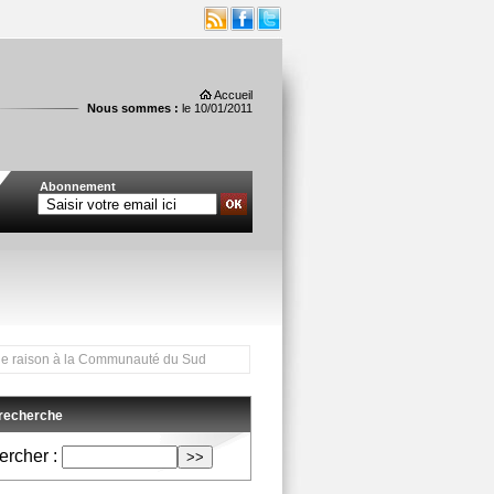
Accueil
Nous sommes :
le 10/01/2011
Abonnement
n à la Communauté du Sud et suspend l'arrêté de la ville du Marin ***
 recherche
rcher :