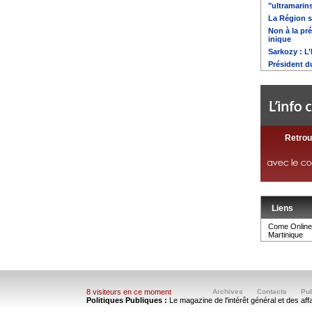
"ultramarin
La Région s
Non à la pr
inique
Sarkozy : L
Président d
Retrou
Liens
Come Online 
Martinique
8 visiteurs en ce moment
Archives
Contacts
Pub
Politiques Publiques :
Le magazine de l'intérêt général et des aff