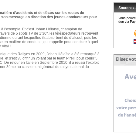
Soutenez-
matière d’accidents et de décès sur les routes de
fie son message en direction des jeunes conducteurs pour
Vous pouvez
don via Payp
e à l’exemple. Et c’est Johan Héloïse, champion de
 travers de 5 spots TV de 1’30", les téléspectateurs retrouvent
idienne durant lesquelles ils absorbent de d’alcool, puis les
e en matière de conduite, qui rappelle pour conclure à quel
 vital !
inique des Rallyes en 2009, Johan Héloïse a été remarqué à
, et s’est vu offrir un volant par le team Pirelli pour courir 5
e retour en Italie en Septembre 2010, il a réussi l’exploit
iner 3ème au classement général du rallye national du