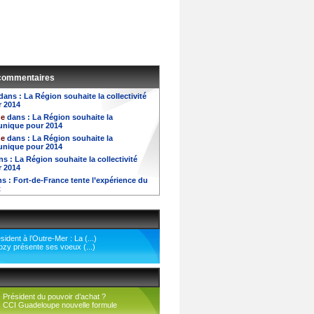
 commentaires
dans :
La Région souhaite la collectivité
r 2014
e
dans :
La Région souhaite la
 unique pour 2014
e
dans :
La Région souhaite la
 unique pour 2014
ns :
La Région souhaite la collectivité
r 2014
s :
Fort-de-France tente l’expérience du
t
ident à l’Outre-Mer : La (...)
ozy présente ses voeux (...)
Président du pouvoir d’achat ?
CCI Guadeloupe nouvelle formule