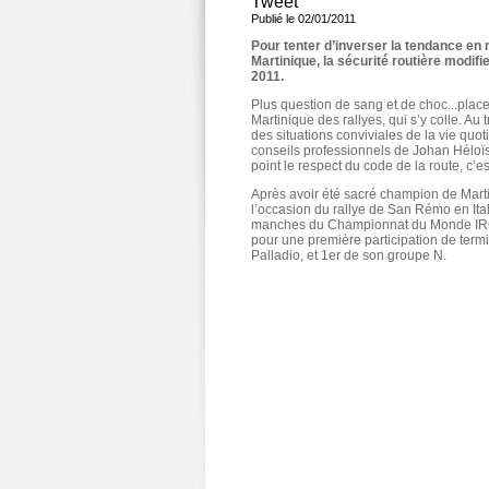
Tweet
Publié le 02/01/2011
Pour tenter d’inverser la tendance en 
Martinique, la sécurité routière modi
2011.
Plus question de sang et de choc...plac
Martinique des rallyes, qui s’y colle. Au
des situations conviviales de la vie quot
conseils professionnels de Johan Héloïs
point le respect du code de la route, c’est
Après avoir été sacré champion de Mart
l’occasion du rallye de San Rémo en Italie
manches du Championnat du Monde IRC. D
pour une première participation de term
Palladio, et 1er de son groupe N.