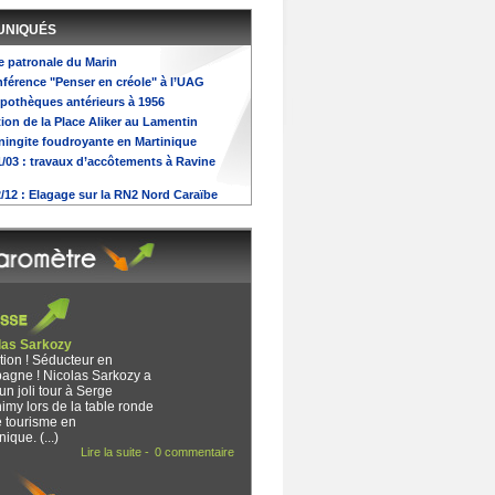
UNIQUÉS
te patronale du Marin
onférence "Penser en créole" à l’UAG
ypothèques antérieurs à 1956
tion de la Place Aliker au Lamentin
ningite foudroyante en Martinique
31/03 : travaux d’accôtements à Ravine
2/12 : Elagage sur la RN2 Nord Caraïbe
las Sarkozy
tion ! Séducteur en
agne ! Nicolas Sarkozy a
un joli tour à Serge
imy lors de la table ronde
e tourisme en
nique. (...)
Lire la suite -
0 commentaire