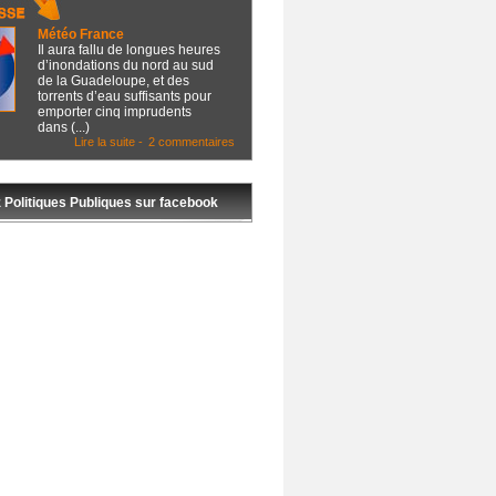
Météo France
Il aura fallu de longues heures
d’inondations du nord au sud
de la Guadeloupe, et des
torrents d’eau suffisants pour
emporter cinq imprudents
dans (...)
Lire la suite -
2 commentaires
 Politiques Publiques sur facebook