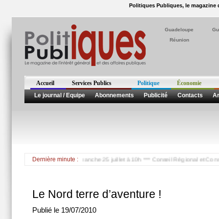
Politiques Publiques, le magazine d
Guadeloupe
Gu
Réunion
Accueil
Services Publics
Politique
Économie
Le journal / Equipe
Abonnements
Publicité
Contacts
Ar
de scooter des mers le dimanche 25 juillet à 10h *** Conseil Régional et Conseil G
Dernière minute :
Le Nord terre d’aventure !
Publié le 19/07/2010