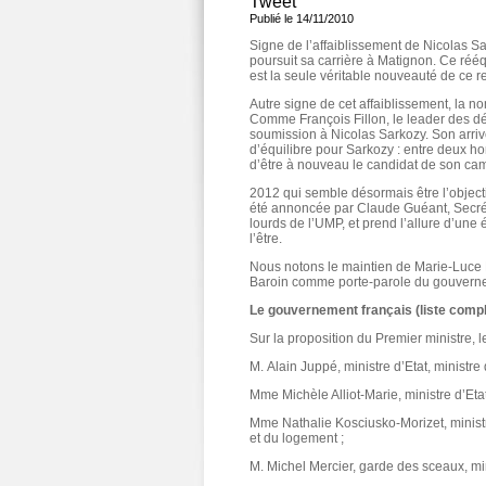
Tweet
Publié le 14/11/2010
Signe de l’affaiblissement de Nicolas Sa
poursuit sa carrière à Matignon. Ce rééq
est la seule véritable nouveauté de ce r
Autre signe de cet affaiblissement, la n
Comme François Fillon, le leader des 
soumission à Nicolas Sarkozy. Son arriv
d’équilibre pour Sarkozy : entre deux ho
d’être à nouveau le candidat de son ca
2012 qui semble désormais être l’object
été annoncée par Claude Guéant, Secréta
lourds de l’UMP, et prend l’allure d’une
l’être.
Nous notons le maintien de Marie-Luce P
Baroin comme porte-parole du gouverne
Le gouvernement français (liste compl
Sur la proposition du Premier ministre,
M. Alain Juppé, ministre d’Etat, ministr
Mme Michèle Alliot-Marie, ministre d’Eta
Mme Nathalie Kosciusko-Morizet, minist
et du logement ;
M. Michel Mercier, garde des sceaux, mini