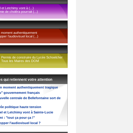
 et Letchimy vont à (...)
émie de choléra pourrait (...)
n moment authentiquement
per l’audiovisuel local (...)
Permis de construire du Lycée Schoelcher
Tous les Maires des DOM
es qui retiennent votre attention
 Un moment authentiquement tragique
u" gouvernement français
velle centrale de Bellefontaine sort de
ée politique haute tension
el et Letchimy vont à Sainte-Lucie
 : "tout ça pour ça !"
opper l’audiovisuel local ?