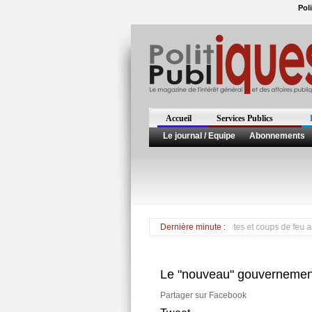
Pol
Accueil
Services Publics
Le journal / Equipe
Abonnements
La propagation du Choléra provoque colère, émeutes et coups de feu au Cap Haït
Dernière minute :
Le "nouveau" gouvernement
Partager sur Facebook