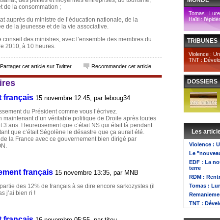
tisanat, des petites et moyennes entreprises, du tourisme,
MONDE
et de la consommation ;
Tomas : Lurel
t auprès du ministre de l’éducation nationale, de la
Haïti : l’épid
e de la jeunesse et de la vie associative.
le conseil des ministres, avec l’ensemble des membres du
TRIBUNES
e 2010, à 10 heures.
Violence : U
TNT : Dévelop
Partager cet article sur Twitter
Recommander cet article
ires
DOSSIERS
 français
15 novembre 12:45, par
leboug34
lissement du Président comme vous l’écrivez.
 maintenant d’un véritable politique de Droite après toutes
 3 ans. Heureusement que c’était NS qui était là pendant
Les articl
tant que c’était Ségolène le désastre que ça aurait été.
ir de la France avec ce gouvernement bien dirigé par
Violence :
ON.
Le "nouvea
EDF : La nou
terre
ment français
15 novembre 13:35, par
MNB
RDM : Rentr
partie des 12% de français à se dire encore sarkozystes (il
Tomas : Lur
 j’ai bien ri !
Remaniement
TNT : Dével
 français
16 novembre 05:55, par
titou