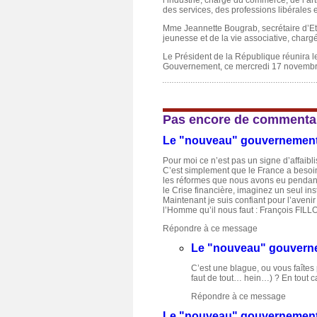
l’industrie, chargé du commerce, de l’ar
des services, des professions libérales 
Mme Jeannette Bougrab, secrétaire d’Eta
jeunesse et de la vie associative, chargé
Le Président de la République réunira 
Gouvernement, ce mercredi 17 novembr
Pas encore de commenta
Le "nouveau" gouvernement
Pour moi ce n’est pas un signe d’affaib
C’est simplement que le France a besoin
les réformes que nous avons eu pendant
le Crise financière, imaginez un seul ins
Maintenant je suis confiant pour l’aven
l’Homme qu’il nous faut : François FILL
Répondre à ce message
Le "nouveau" gouverne
C’est une blague, ou vous faîtes 
faut de tout… hein…) ? En tout cas
Répondre à ce message
Le "nouveau" gouvernement