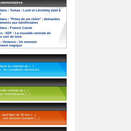
 commentaires
dans :
Tomas : Lurel et Letchimy vont à
e
dans :
"Prime de vie chère" : demandes
ements aux bénéficiaires
dans :
Francis Carole
s :
EDF : La nouvelle centrale de
e sort de terre
 :
Violence : Un moment
ement tragique
icite du maintien de (...)
: les socialistes dénoncent
elle centrale de (...)
es martiniquaises (...)
quel bilan de 30 ans (...)
 : une décision humaine (...)