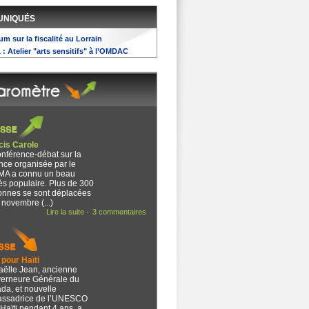
UNIQUÉS
rum sur la fiscalité au Lorrain
1 : Atelier "arts sensitifs" à l’OMDAC
cis Carole
onférence-débat sur la
nce organisée par le
MA a connu un beau
ès populaire. Plus de 300
onnes se sont déplacées
 novembre (...)
Lire la suite -
3 commentaires
pour Haïti
aëlle Jean, ancienne
erneure Générale du
da, et nouvelle
ssadrice de l’UNESCO
Haïti pendant 4 ans, a