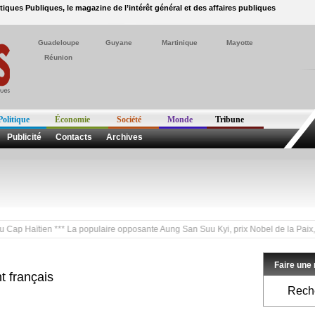
itiques Publiques, le magazine de l’intérêt général et des affaires publiques
Guadeloupe
Guyane
Martinique
Mayotte
Réunion
Politique
Économie
Société
Monde
Tribune
Publicité
Contacts
Archives
ien *** La populaire opposante Aung San Suu Kyi, prix Nobel de la Paix, a été lib
Faire une
 français
Reche