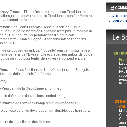
COMM
rkozy, François Fillon s’est donc imposé au Président, et
uilibrage des pouvoirs entre le Président et son 1er Ministre
• 17/11 : Fo
emaniement ministériel.
• 12 au 20/1
omination de Jean-François Coppé à la tête de l’UMP.
députés UMP à l’Assemblée Nationale n’est pas un modèle de
ée à l’UMP pourrait cependant constituer un calcul
mmes forts (Fillon & Coppé), il conserverait ses chances
mp en 2012.
if de ce gouvernement. La "nouvelle" équipe ministérielle a
ire Général de l’Elysée. Elle est recentrée autour de poids
 équipe de choc pour tenter de sauver ce qui peut encore
Fran
La c
viole
enchard à ses fonctions, et l’arrivée en force de François
PALI
ment et doté un ministère étendu.
succ
pers
ète)
le 12
 le Président de la République a nommé :
e de la défense et des anciens combattants ;
t, ministre des affaires étrangères et européennes ;
ONU 
re de l’écologie, du développement durable, des transports
Mich
Gouv
Cana
stre de la justice et des libertés ;
amba
pour 