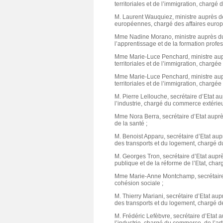
territoriales et de l’immigration, chargé de
M. Laurent Wauquiez, ministre auprès de 
européennes, chargé des affaires euro
Mme Nadine Morano, ministre auprès du m
l’apprentissage et de la formation profes
Mme Marie-Luce Penchard, ministre auprès
territoriales et de l’immigration, chargée
Mme Marie-Luce Penchard, ministre auprès
territoriales et de l’immigration, chargée
M. Pierre Lellouche, secrétaire d’Etat a
l’industrie, chargé du commerce extérieu
Mme Nora Berra, secrétaire d’Etat auprès
de la santé ;
M. Benoist Apparu, secrétaire d’Etat aup
des transports et du logement, chargé d
M. Georges Tron, secrétaire d’Etat auprè
publique et de la réforme de l’Etat, char
Mme Marie-Anne Montchamp, secrétaire d’
cohésion sociale ;
M. Thierry Mariani, secrétaire d’Etat au
des transports et du logement, chargé de
M. Frédéric Lefèbvre, secrétaire d’Etat 