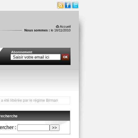
Accueil
Nous sommes :
le 16/11/2010
Abonnement
érée par le régime Birman après 15 ans de résidence surveillée *** Gaël Monfils v
 recherche
rcher :