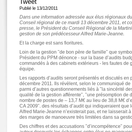
Tweet
Publié le 13/12/2011
Dans une information adressée aux élus régionaux dur
Conseil régional de ce mardi 13 décembre 2011, et 
presse, le Président du Conseil Régional de la Martin
gestion de son prédécesseur Alfred Marie-Jeanne.
Et la charge est sans fioritures.
Loin de la gestion "de bon père de famille" que symbol
Président du PPM dénonce - sur la base d’audits bud
commandés à des cabinets extérieurs - les fautes de 
équipe.
Les rapports d’audits seront présentés et discutés en 
décembre 2011. Ils révèlent, selon le communiqué de 
parmi d’autres questionnements liés à "la sincérité d
qualité de la gestion afférente", "une présomption de dé
nombre de postes de – 13,7 M€ au lieu de 38,8 M€ d’
CA 2009". des résultats d’audit qui indiqueraient que l
Alfred Marie-Jeanne n’existerait pas, et ne laisserait 
des marges de manoeuvre très limitées dans sa gestio
Des chiffres et des accusations "d’incompétence" pour
autour desquels les échanges entre élus ne manquero