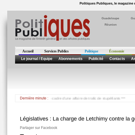
Politiques Publiques, le magazine d
Guadeloupe
Gu
Réunion
Accueil
Services Publics
Politique
Économie
Le journal / Equipe
Abonnements
Publicité
Contacts
Ar
e en Martinique dans le cadre d'une affaire de trafic de stupéfiants ***
Dernière minute :
Législatives : La charge de Letchimy contre la 
Partager sur Facebook