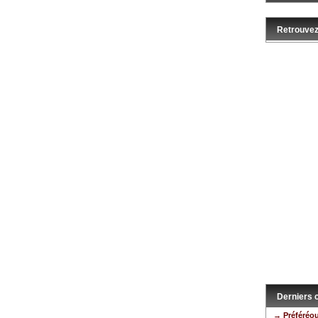
Retrouvez
Derniers
→ Préféréo