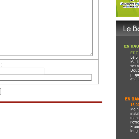
EDF 
Le 5
Marti
:
ses v
Doub
propo
et (...
15 0
Moin
insta
monu
l’off
Franc
long (