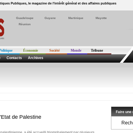
itiques Publiques, le magazine de l’intérêt général et des affaires publiques
Guadeloupe
Guyane
Martinique
Mayotte
Réunion
Politique
Économie
Société
Monde
Tribune
é
Contacts
Archives
Faire une
’Etat de Palestine
Reche
palestinienne, a été accueilli triomphalement par plusieurs