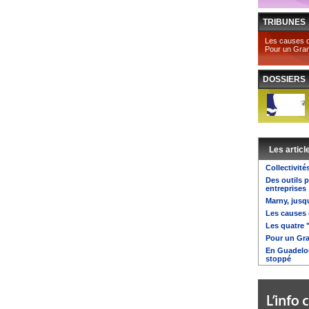
TRIBUNES
Les causes de
Pour un Gran
DOSSIERS
Les articl
Collectivité
Des outils 
entreprises
Marny, jusq
Les causes d
Les quatre 
Pour un Gra
En Guadelou
stoppé