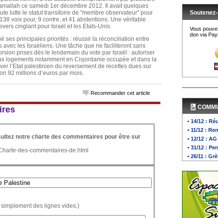
 Ramallah ce samedi 1er décembre 2012. Il avait quelques
e lutte le statut transitoire de "membre observateur" pour
Soutenez-
138 voix pour, 9 contre, et 41 abstentions. Une véritable
revers cinglant pour Israël et les Etats-Unis.
Vous pouvez
don via Payp
es principales priorités : réussir la réconciliation entre
s avec les Israëliens. Une tâche que ne faciliteront sans
sion prises dès le lendemain du vote par Israël : autoriser
aux logements notamment en Cisjordanie occupée et dans la
iver l’Etat palestinien du reversement de recettes dues sur
on 92 millions d’euros par mois.
Recommander cet article
COMM
ires
• 14/12 : R
• 11/12 : R
nsultez notre charte des commentaires pour être sur
• 12/12 : A
• 31/12 : P
/Charte-des-commentaires-de.html
• 26/11 : G
 simplement des lignes vides.)