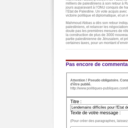
milliers de palestiniens à son retour à
jours auparavant à l’ONU conquis de haut
l’Etat de Palestine. Un vote acquis avec 
victoire politique et diplomatique, et un 
Mahmoud Abbas a dès son retour indiqué s
palestiniens, et relancer les négociation
doute pas les premières mesures de rétor
la construction de plus de 3000 nouve
partie palestinienne de Jérusalem, et pr
certaines taxes, pour un montant d’envir
Pas encore de commenta
Attention ! Pseudo obligatoire. Co
d'être publié.
http://www.politiques-publiques.com
Titre :
Texte de votre message :
(Pour créer des paragraphes, laissez