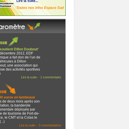
Lire la suite...
Toutes nos infos
Espace Sud
soutient Dillon Doubout’
 décembre 2012, EDF
nique a fait don de l’un de
éhicules à Dillon
out, une association qui
se des activités sportives
)
Lire la suite -
1 commentaire
00 euros en lambeaux
s de deux mois après son
llation, la banderole
mentale déployée par
ice de tourisme de Fort-de-
e, le CMT et la Colas le
...)
Lire la suite -
3 commentaires