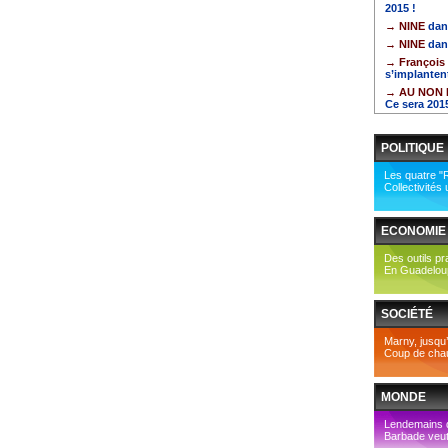
2015 !
→ NINE
dan
→ NINE
dan
→ François
s’implante
→ AU NON 
Ce sera 2015
POLITIQUE
Les quatre "
Collectivités
ECONOMIE
Des outils p
En Guadeloupe
SOCIÉTÉ
Marny, jusqu’
Coup de cha
MONDE
Lendemains dif
Barbade veut 