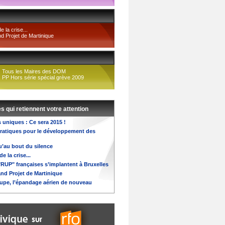
 la crise...
d Projet de Martinique
Tous les Maires des DOM
PP Hors série spécial grève 2009
es qui retiennent votre attention
s uniques : Ce sera 2015 !
pratiques pour le développement des
u’au bout du silence
e la crise...
"RUP" françaises s’implantent à Bruxelles
nd Projet de Martinique
pe, l’épandage aérien de nouveau