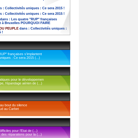
s :
Collectivités uniques : Ce sera 2015 !
s :
Collectivités uniques : Ce sera 2015 !
dans :
Les quatre "RUP" françaises
nt à Bruxelles POURQUOI FAIRE
DU PEUPLE
dans :
Collectivités uniques :
 !
RUP" françaises s’implantent
 uniques : Ce sera 2015 (...)
ratiques pour le développemen
, l’épandage aérien de (...)
au bout du silence
ud au Carbet
ficiles pour l’Etat de (...)
des réparations pour la (...)