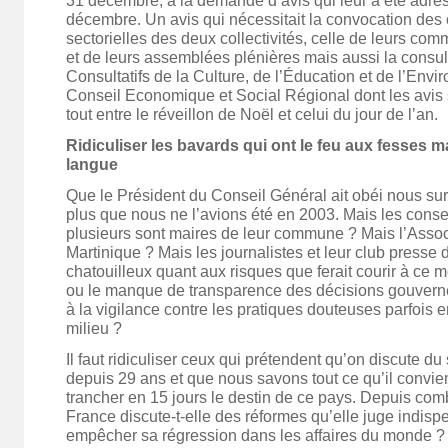
31 décembre, à la demande d’avis qui leur a été adres
décembre. Un avis qui nécessitait la convocation de
sectorielles des deux collectivités, celle de leurs c
et de leurs assemblées plénières mais aussi la consul
Consultatifs de la Culture, de l’Éducation et de l’Envi
Conseil Economique et Social Régional dont les avis s
tout entre le réveillon de Noël et celui du jour de l’an.
Ridiculiser les bavards qui ont le feu aux fesses m
langue
Que le Président du Conseil Général ait obéi nous su
plus que nous ne l’avions été en 2003. Mais les conse
plusieurs sont maires de leur commune ? Mais l’Assoc
Martinique ? Mais les journalistes et leur club presse d
chatouilleux quant aux risques que ferait courir à ce m
ou le manque de transparence des décisions gouvern
à la vigilance contre les pratiques douteuses parfois
milieu ?
Il faut ridiculiser ceux qui prétendent qu’on discute du 
depuis 29 ans et que nous savons tout ce qu’il convie
trancher en 15 jours le destin de ce pays. Depuis com
France discute-t-elle des réformes qu’elle juge indis
empêcher sa régression dans les affaires du monde ?