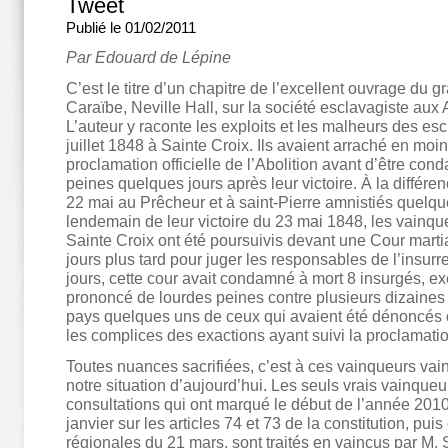
Tweet
Publié le 01/02/2011
Par Edouard de Lépine
C’est le titre d’un chapitre de l’excellent ouvrage du g
Caraïbe, Neville Hall, sur la société esclavagiste aux 
L’auteur y raconte les exploits et les malheurs des es
juillet 1848 à Sainte Croix. Ils avaient arraché en moi
proclamation officielle de l’Abolition avant d’être co
peines quelques jours après leur victoire. À la différ
22 mai au Prêcheur et à saint-Pierre amnistiés quelqu
lendemain de leur victoire du 23 mai 1848, les vainqueu
Sainte Croix ont été poursuivis devant une Cour marti
jours plus tard pour juger les responsables de l’insur
jours, cette cour avait condamné à mort 8 insurgés, e
prononcé de lourdes peines contre plusieurs dizaines
pays quelques uns de ceux qui avaient été dénoncés
les complices des exactions ayant suivi la proclamation
Toutes nuances sacrifiées, c’est à ces vainqueurs vai
notre situation d’aujourd’hui. Les seuls vrais vainqueu
consultations qui ont marqué le début de l’année 2010
janvier sur les articles 74 et 73 de la constitution, puis
régionales du 21 mars, sont traités en vaincus par M. S