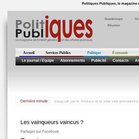
Politiques Publiques, le magazine d
Guadeloupe
Gu
Réunion
Accueil
Services Publics
Politique
Économie
Le journal / Equipe
Abonnements
Publicité
Contacts
Ar
ortes en Martinique, inauguré par le Recteur et la 1ère vice-présidente de Région *
Dernière minute :
Les vainqueurs vaincus ?
Partager sur Facebook