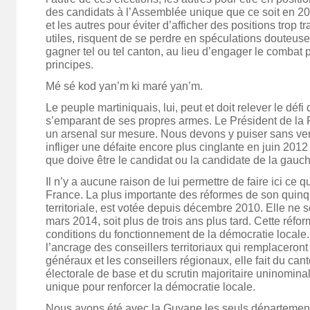
des candidats à l’Assemblée unique que ce soit en 20
et les autres pour éviter d’afficher des positions trop t
utiles, risquent de se perdre en spéculations douteus
gagner tel ou tel canton, au lieu d’engager le combat 
principes.
Mé sé kod yan’m ki maré yan’m.
Le peuple martiniquais, lui, peut et doit relever le déf
s’emparant de ses propres armes. Le Président de la 
un arsenal sur mesure. Nous devons y puiser sans ve
infliger une défaite encore plus cinglante en juin 201
que doive être le candidat ou la candidate de la gauch
Il n’y a aucune raison de lui permettre de faire ici ce qu
France. La plus importante des réformes de son quinq
territoriale, est votée depuis décembre 2010. Elle ne 
mars 2014, soit plus de trois ans plus tard. Cette réfo
conditions du fonctionnement de la démocratie locale
l’ancrage des conseillers territoriaux qui remplaceront
généraux et les conseillers régionaux, elle fait du cant
électorale de base et du scrutin majoritaire uninomina
unique pour renforcer la démocratie locale.
Nous avons été avec la Guyane les seuls département