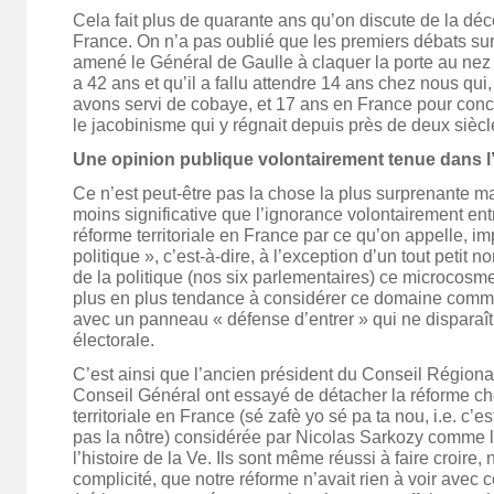
Cela fait plus de quarante ans qu’on discute de la déc
France. On n’a pas oublié que les premiers débats sur 
amené le Général de Gaulle à claquer la porte au nez 
a 42 ans et qu’il a fallu attendre 14 ans chez nous qui,
avons servi de cobaye, et 17 ans en France pour concr
le jacobinisme qui y régnait depuis près de deux siècl
Une opinion publique volontairement tenue dans l’i
Ce n’est peut-être pas la chose la plus surprenante ma
moins significative que l’ignorance volontairement ent
réforme territoriale en France par ce qu’on appelle, i
politique », c’est-à-dire, à l’exception d’un tout petit
de la politique (nos six parlementaires) ce microcosme
plus en plus tendance à considérer ce domaine comme
avec un panneau « défense d’entrer » qui ne disparaî
électorale.
C’est ainsi que l’ancien président du Conseil Région
Conseil Général ont essayé de détacher la réforme ch
territoriale en France (sé zafè yo sé pa ta nou, i.e. c’est
pas la nôtre) considérée par Nicolas Sarkozy comme l
l’histoire de la Ve. Ils sont même réussi à faire croire
complicité, que notre réforme n’avait rien à voir avec ce