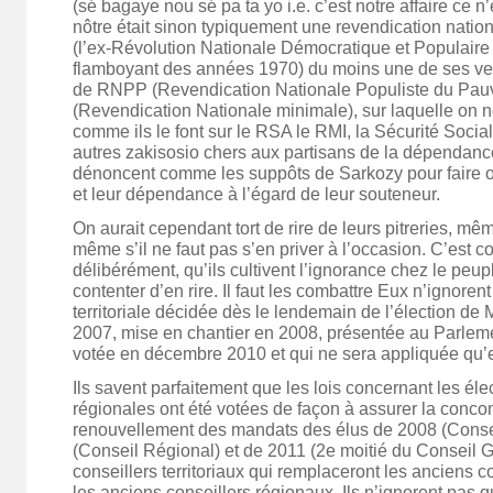
(sé bagaye nou sé pa ta yo i.e. c’est notre affaire ce n’
nôtre était sinon typiquement une revendication natio
(l’ex-Révolution Nationale Démocratique et Populair
flamboyant des années 1970) du moins une de ses ver
de RNPP (Revendication Nationale Populiste du Pau
(Revendication Nationale minimale), sur laquelle on n
comme ils le font sur le RSA le RMI, la Sécurité Socia
autres zakisosio chers aux partisans de la dépendance
dénoncent comme les suppôts de Sarkozy pour faire o
et leur dépendance à l’égard de leur souteneur.
On aurait cependant tort de rire de leurs pitreries, même
même s’il ne faut pas s’en priver à l’occasion. C’est 
délibérément, qu’ils cultivent l’ignorance chez le peupl
contenter d’en rire. Il faut les combattre Eux n’ignorent
territoriale décidée dès le lendemain de l’élection de 
2007, mise en chantier en 2008, présentée au Parlem
votée en décembre 2010 et qui ne sera appliquée qu’
Ils savent parfaitement que les lois concernant les éle
régionales ont été votées de façon à assurer la conc
renouvellement des mandats des élus de 2008 (Conse
(Conseil Régional) et de 2011 (2e moitié du Conseil G
conseillers territoriaux qui remplaceront les anciens c
les anciens conseillers régionaux. Ils n’ignorent pas 