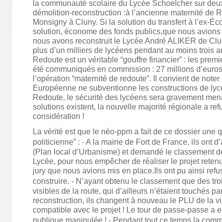
la communauté scolaire du Lycée Schoelcher sur deux
démolition-reconstruction :à l’ancienne maternité de R
Monsigny à Cluny. Si la solution du transfert à l’ex-É
solution, économe des fonds publics,que nous avions d
nous avons reconstruit le Lycée André ALIKER de Cluny
plus d’un milliers de lycéens pendant au moins trois a
Redoute est un véritable “gouffre financier” : les premi
été communiqués en commission : 27 millions d’euros
l’opération “maternité de redoute”. Il convient de noter 
Européenne ne subventionne les constructions de lycé
Redoute, le sécurité des lycéens sera gravement men
solutions existent, la nouvelle majorité régionale a re
considération !
La vérité est que le néo-ppm a fait de ce dossier une q
politicienne” : ⁃ A la mairie de Fort de France, ils ont
(Plan local d’Urbanisme) et demandé le classement de
Lycée, pour nous empêcher de réaliser le projet rete
jury que nous avions mis en place.Ils ont pu ainsi refu
construire. ⁃ N’ayant obtenu le classement que des troi
visibles de la route, qui d’ailleurs n’étaient touchés par
reconstruction, ils changent à nouveau le PLU de la vi
compatible avec le projet ! Le tour de passe-passe a eu
publique manipulée ! ⁃ Pendant tout ce temps la com