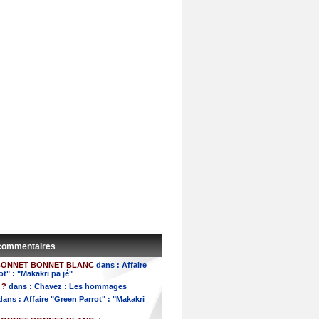
 commentaires
BONNET BONNET BLANC
dans :
Affaire
t" : "Makakri pa jé"
 ?
dans :
Chavez : Les hommages
dans :
Affaire "Green Parrot" : "Makakri