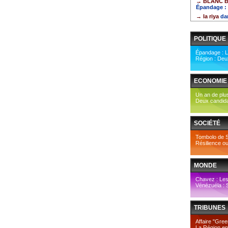
→ BLANC 
Épandage : 
→ la riya
da
POLITIQUE
Épandage : L’
Région : Deux
ECONOMIE
Un an de plus
Deux candidat
SOCIÉTÉ
Tombolo de Sai
Résilience ou
MONDE
Chavez : Le
Vénézuéla : 
TRIBUNES
Affaire "Green
La Région en