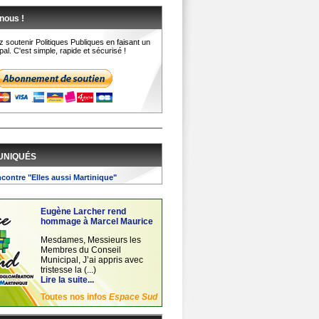
nous !
 soutenir Politiques Publiques en faisant un
al. C'est simple, rapide et sécurisé !
UNIQUÉS
ncontre "Elles aussi Martinique"
Eugène Larcher rend
hommage à Marcel Maurice
Mesdames, Messieurs les
Membres du Conseil
Municipal, J’ai appris avec
tristesse la (...)
Lire la suite...
Toutes nos infos
Espace Sud