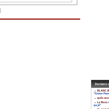
Derniers
→ BLANC 
"Green Parro
→ quès aco
→ Le Boss
pa jé"