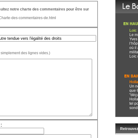
nsultez notre charte des commentaires pour être sur
/Charte-des-commentaires-de.html
Loïc
Le mi
Yves 
l’hôp
où il
milit
 simplement des lignes vides.)
Loïc (
Holl
Un n
que 
"déçu
Holla
tel 
sondé
:
Retrouvez