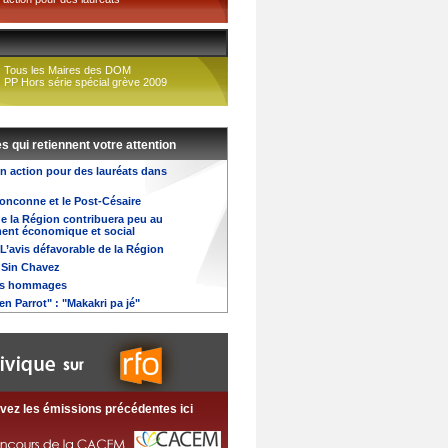
Tous les Maires des DOM
PP Hors série spécial grève 2009
es qui retiennent votre attention
n action pour des lauréats dans
onconne et le Post-Césaire
e la Région contribuera peu au
ent économique et social
L’avis défavorable de la Région
 Sin Chavez
es hommages
en Parrot" : "Makakri pa jé"
vez les émissions précédentes ici