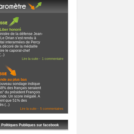
 Liber honoré
nistre de la défense Jean-
Le Drian s’est rendu à
ital interarmées de Percy
 a décoré de la médaille
aire le caporal-chef
...)
Lire la suite -
1 commentaire
ande au plus bas
ouveau sondage indique
68% des français seraient
s" du président François
nde. Un score inégalé. A
point que 51% des
s (...)
Lire la suite -
5 commentaires
 Politiques Publiques sur facebook