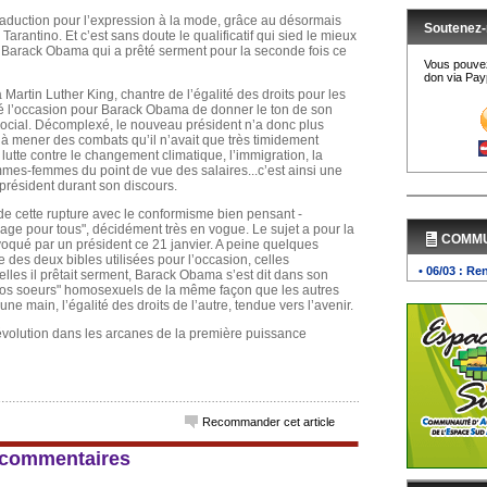
traduction pour l’expression à la mode, grâce au désormais
Soutenez-
rantino. Et c’est sans doute le qualificatif qui sied le mieux
 Barack Obama qui a prêté serment pour la seconde fois ce
Vous pouvez
don via Payp
 Martin Luther King, chantre de l’égalité des droits pour les
té l’occasion pour Barack Obama de donner le ton de son
social. Décomplexé, le nouveau président n’a donc plus
à mener des combats qu’il n’avait que très timidement
utte contre le changement climatique, l’immigration, la
hommes-femmes du point de vue des salaires...c’est ainsi une
 président durant son discours.
t de cette rupture avec le conformisme bien pensant -
iage pour tous", décidément très en vogue. Le sujet a pour la
COMM
évoqué par un président ce 21 janvier. A peine quelques
des deux bibles utilisées pour l’occasion, celles
• 06/03 : Re
lles il prêtait serment, Barack Obama s’est dit dans son
et nos soeurs" homosexuels de la même façon que les autres
une main, l’égalité des droits de l’autre, tendue vers l’avenir.
révolution dans les arcanes de la première puissance
Recommander cet article
 2 commentaires