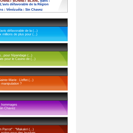
BONNET BONNET BLANC
dans :
L’avis défavorable de la Région
ns :
Vénézuéla : Sin Chavez
avis défavorable de la (...)
 millions de plus pour (...)
...pour l’épandage (...)
s pour le Casino de (...)
nte-Marie : L’effet (...)
 manipulation ?
s hommages
Sin Chavez
 Parrot" : "Makakri (...)
 action pour des lauréats