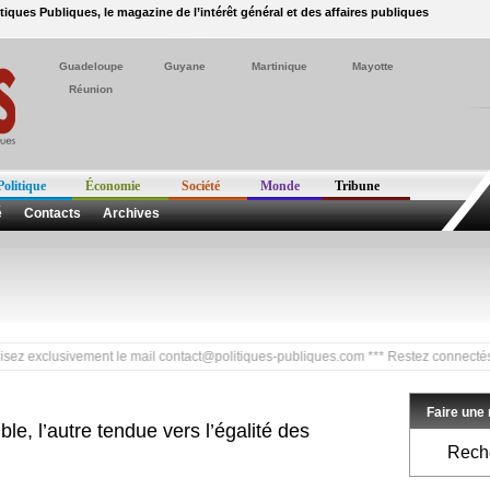
itiques Publiques, le magazine de l’intérêt général et des affaires publiques
Guadeloupe
Guyane
Martinique
Mayotte
Réunion
Politique
Économie
Société
Monde
Tribune
é
Contacts
Archives
xclusivement le mail
contact@politiques-publiques.com
*** Restez connectés sur twi
Faire une
le, l’autre tendue vers l’égalité des
Reche