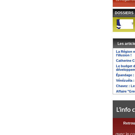
DOSSIERS
Les articl
La Région e
l’illusion !
Catherine C
Le budget d
développem
Épandage : 
Vénézuéla :
Chavez : L
Affaire "Gre
Retrou