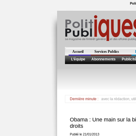
Pol
Accueil
Services Publics
L’équipe
Abonnements
Publicit
*** Hugo Chavez est mort *** Pour tout contact avec la rédaction, utilisez e
Dernière minute :
Obama : Une main sur la bib
droits
Publié le 21/01/2013