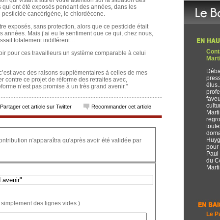
on qui visait à attirer votre attention sur la situation des
oles qui ont été exposés pendant des années, dans les
n pesticide cancérigène, le chlordécone.
tre exposés, sans protection, alors que ce pesticide était
s années. Mais j’ai eu le sentiment que ce qui, chez nous,
ssait totalement indifférent…
Cont
évoir pour ces travailleurs un système comparable à celui
Mart
Débat
c’est avec des raisons supplémentaires à celles de mes
press
r contre ce projet de réforme des retraites avec,
élus.
forme n’est pas promise à un très grand avenir."
profe
faveu
cultu
Partager cet article sur Twitter
Recommander cet article
Marti
regr
toute
domai
Huyg
ontribution n'apparaîtra qu'après avoir été validée par
pour
Paul
du C
Marti
 simplement des lignes vides.)
Le P