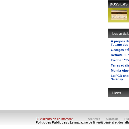
DOSSIERS
Les articl
A propos de
l’usage des
Georges Frê
Retraite : 
Frêche : "J’
Terres et al
Mumia Abu-
Le PCD choi
Sarkozy
Liens
55 visiteurs en ce moment
Archives
Contacts
Pub
Politiques Publiques :
Le magazine de l'intérêt général et des aff