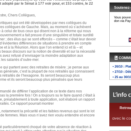
t adopté par le Sénat à 177 voir pour, et 153 contre, le 22
Soutenez-
istre, Chers Collègues,
Vous pouvez
don via Payp
critiques qui ont été développées par mes collègues du
tres collègues de Gauche. Mais, au moment où s’achèvent
 à celui de tous ceux qui disent non à la réforme qui nous
ouvernement a fait preuve d’une singulière et totale surdité
er ; des élus qui se sont efforcés – comme c’était leur devoir
a d’évidentes différences de situations à prendre en compte
t à la Réunion. Alors que l’on entend ici et là – et
beaux discours sur la notion de diversité et sur la nécessité
ous avez refusé d’envisager la moindre adaptation aux
COMM
 les salariés d’outre-mer.
• 26/10 : Pl
e qui partent avec des retraites de misère ; je pense aux
s générale, c’est la plupart de nos retraités qui connaissent
• 27/10 : Dé
s retraités de l’hexagone. Ils seront beaucoup plus
• 25 au 30/1
orme et ils seront beaucoup plus pénalisés que leurs
mandé de différer l’application de ce texte dans nos
s la première fois ! On a toujours su le faire quand c’était à
, préalablement à toute application, soit élaboré un rapport
etraités. Ce rapport pourrait montrer
Retrou
, notamment la précarité et les faibles revenus qui sont le lot
nt de femmes. Mais vous n’avez rien voulu entendre et encore
 été particulièrement choqué de votre absence de réaction à