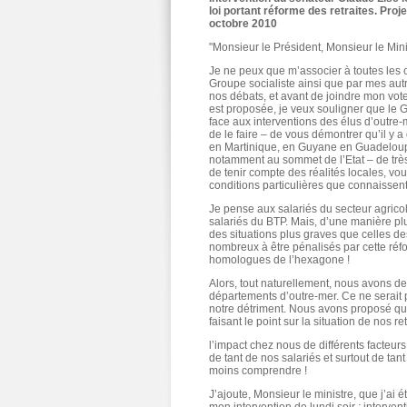
loi portant réforme des retraites. Proje
octobre 2010
"Monsieur le Président, Monsieur le Min
Je ne peux que m’associer à toutes les 
Groupe socialiste ainsi que par mes au
nos débats, et avant de joindre mon vote
est proposée, je veux souligner que le G
face aux interventions des élus d’outre-m
de le faire – de vous démontrer qu’il y 
en Martinique, en Guyane en Guadeloupe e
notamment au sommet de l’Etat – de très 
de tenir compte des réalités locales, v
conditions particulières que connaissent
Je pense aux salariés du secteur agricol
salariés du BTP. Mais, d’une manière plu
des situations plus graves que celles de
nombreux à être pénalisés par cette réf
homologues de l’hexagone !
Alors, tout naturellement, nous avons de
départements d’outre-mer. Ce ne serait pa
notre détriment. Nous avons proposé que
faisant le point sur la situation de nos r
l’impact chez nous de différents facteurs
de tant de nos salariés et surtout de ta
moins comprendre !
J’ajoute, Monsieur le ministre, que j’ai