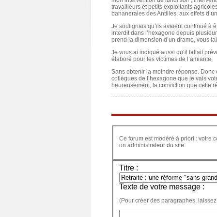
mon intervention de lundi soir ; interventi
travailleurs et petits exploitants agric
bananeraies des Antilles, aux effets d’u
Je soulignais qu’ils avaient continué à ê
interdit dans l’hexagone depuis plusieur
prend la dimension d’un drame, vous lai
Je vous ai indiqué aussi qu’il fallait pr
élaboré pour les victimes de l’amiante.
Sans obtenir la moindre réponse. Donc 
collègues de l’hexagone que je vais vote
heureusement, la conviction que cette ré
Ce forum est modéré à priori : votre c
un administrateur du site.
Titre :
Texte de votre message :
(Pour créer des paragraphes, laissez