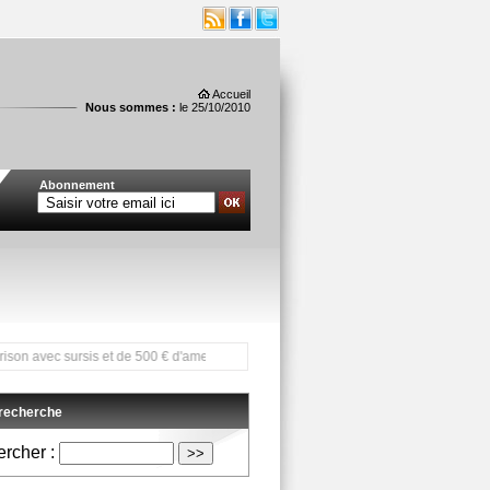
Accueil
Nous sommes :
le 25/10/2010
Abonnement
 sursis et de 500 € d'amende pour "incitation à la discrimination..." ***
 recherche
rcher :