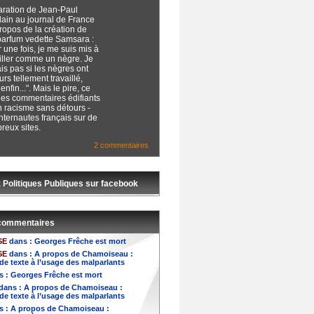
aration de Jean-Paul
lain au journal de France
ropos de la création de
parfum vedette Samsara :
 une fois, je me suis mis à
iller comme un nègre. Je
is pas si les nègres ont
urs tellement travaillé,
enfin...". Mais le pire, ce
les commentaires édifiants
n racisme sans détours -
nternautes français sur de
reux sites.
2 commentaires
 Politiques Publiques sur facebook
 commentaires
SE
dans :
Georges Frêche est mort
SE
dans :
A propos de Chamoiseau :
de texte à l’usage des malparlants
s :
Georges Frêche est mort
dans :
A propos de Chamoiseau :
de texte à l’usage des malparlants
s :
A propos de Chamoiseau :