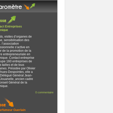
act Entreprises
inique
s, visites d’organes de
e, sensibilisation des
.. l’association
ssionnelle s’active en
r de la promotion de la
re entrepreneuriale en
nique. Contact entreprise
oupe 160 entreprises de
s tailles et de tous
nes. Présidée par Olivier
hues-Despointes, elle a
 Délégué Général Jean-
 Jouanelle, ancien cadre
onseil Général de la
nique.
0 commentaire
arfumeur Guerlain