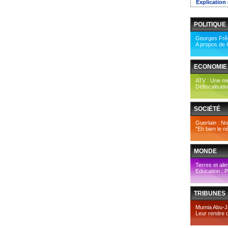
Explication 
POLITIQUE
Georges Frê
A propos de 
ECONOMIE
ATV : Une mé
Défiscalisati
SOCIÉTÉ
Guerlain : No
"Eh bien le nè
MONDE
Terres et alim
Education : Po
TRIBUNES
Mumia Abu-Ja
Leur rendre de