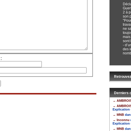
Décl
Guer
2 à p
son 
"Pour
trava
ne sa
toujo
mais 
sont 
- d’u
des i
nomb
:
Retrouvez
Derniers
→ AMBROI
→ AMBROI
Explication 
→ MNB
dan
→ Inconnu
Explication 
→ MNB
dan