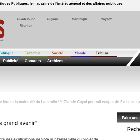
itiques Publiques, le magazine de l’intérêt général et des affaires publiques
Guadeloupe
Guyane
Martinique
Mayotte
Réunion
Politique
Économie
Société
Monde
Tribune
Publicité
Contacts
Archives
r la maternité du Lamentin *** Claude Cayol pourrait écoper de 2 mois de prison avec
Faire une
s grand avenir"
Reche
ors des explications de vote sur l’ensemble du projet de