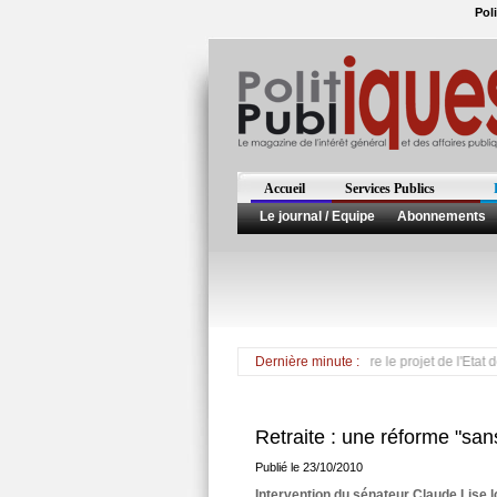
Pol
Accueil
Services Publics
Le journal / Equipe
Abonnements
Le conseil municipal du Lamentin unanime contre le projet de l'Etat de ferme
Dernière minute :
Retraite : une réforme "san
Publié le 23/10/2010
Intervention du sénateur Claude Lise l