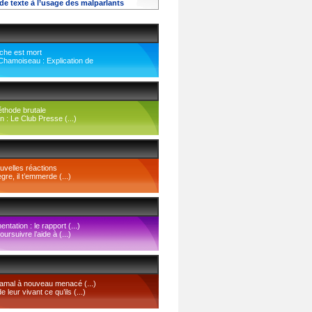
de texte à l’usage des malparlants
che est mort
Chamoiseau : Explication de
thode brutale
on : Le Club Presse (...)
uvelles réactions
gre, il t’emmerde (...)
entation : le rapport (...)
ursuivre l’aide à (...)
mal à nouveau menacé (...)
 leur vivant ce qu’ils (...)