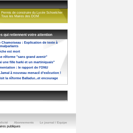
Permis de construire du Lycée Schoelcher
Tous les Maires des DOM
es qui retiennent votre attention
 Chamoiseau : Explication de texte à
 malparlants
che est mort
une réforme "sans grand avenir"
ai une fille harki et un martiniquais"
imentation : le rapport de l’ONU
Jamal à nouveau menacé d’exécution !
sit la réforme Balladur...et encourage
licité
Abonnements
Le journal / Equipe
aires publiques