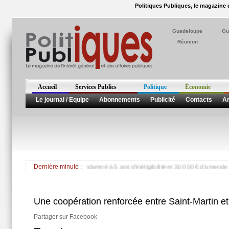
Politiques Publiques, le magazine d
Guadeloupe
Gu
Réunion
Accueil
Services Publics
Politique
Économie
Le journal / Equipe
Abonnements
Publicité
Contacts
Ar
r, Pdt de la CCI Guyane condamné à 5 ans d'inéligibilité et 30 000 € d'amende dan
Dernière minute :
Une coopération renforcée entre Saint-Martin e
Partager sur Facebook