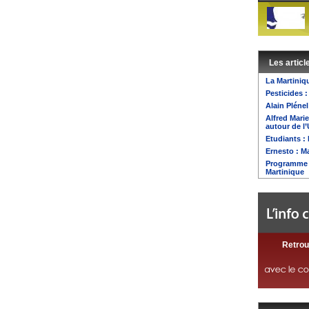
Les articl
La Martiniq
Pesticides 
Alain Pléne
Alfred Mari
autour de l
Etudiants :
Ernesto : M
Programme d
Martinique
Retrou