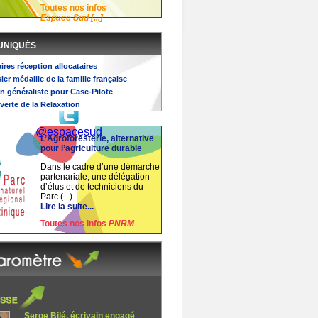
Toutes nos infos
Espace Sud [...]
UNIQUÉS
Vidéos
ires réception allocataires
ier médaille de la famille française
n généraliste pour Case-Pilote
Espace Sud
verte de la Relaxation
@espacesud
L’Agroforesterie, alternative
pour l’agriculture durable
Dans le cadre d’une démarche
partenariale, une délégation
d’élus et de techniciens du
Parc (...)
Lire la suite...
Toutes nos infos
PNRM
Serge Bilé, écrivain engagé