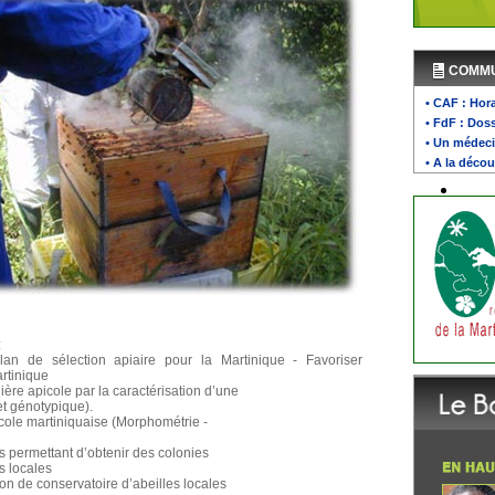
COMM
• CAF : Hora
• FdF : Doss
• Un médeci
• A la décou
:
an de sélection apiaire pour la Martinique - Favoriser
rtinique
ère apicole par la caractérisation d’une
et génotypique).
picole martiniquaise (Morphométrie -
 permettant d’obtenir des colonies
s locales
tion de conservatoire d’abeilles locales