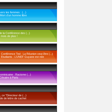
ers les femmes : (...)
: Mort d’un homme libre
 la Conférence des (...)
 mois de plus !
Conférence Ted : La Réunion veut être (...)
Etudiants : L’UNEF Guyane est née
ominicaine : Racisme (...)
Césaire à Paris
, ce "Directeur de (...)
e de lettre de cachet