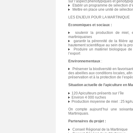
sur l’aspect phénotypiques et génotypi
Etablir un programme de sélection d’
Mettre en place une unité de sélectio
LES ENJEUX POUR LA MARTINIQUE
Economiques et sociaux :
soutenir la production de miel, 
martiniquaises
garantir la pérennité de la filière
hautement scientifique au sein de la pro
Produire un matériel biologique de 
l’export
Environnementaux
:
Préserver la biodiversité en favorisant
des abeilles aux conditions locales, afin
préservation et à la protection de l’espè
Situation actuelle de l’apiculture en Ma
120 Apiculteurs présents sur l’île
Environ 4 000 ruches
Production moyenne de miel : 25 kg/ru
On compte aujourd’hui une soixanta
Martiniquais.
Partenaires du projet :
Conseil Régional de la Martinique