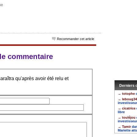
ue
Recommander cet article
e le commentaire
raîtra qu'après avoir été relu et
Derniers
→ totophe
d
→ leboug34
investisseu
→ cicatrice
libre
→ touléjou
investisseu
→ Tamir
dan
Mariette att