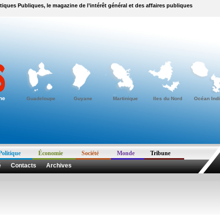
itiques Publiques, le magazine de l’intérêt général et des affaires publiques
Guadeloupe
Guyane
Martinique
Iles du Nord
Océan Ind
Politique
Économie
Société
Monde
Tribune
é
Contacts
Archives