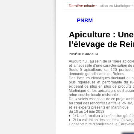
** Epandage aérien de nouveau autorisé par dérogation en Martinique *** Suivez n
Dernière minute :
PNRM
Apiculture : Un
l’élevage de Re
Publié le
10/06/2013
Aujourd’hui, au sein de la filière apicol
et la nécessité d’une caractérisation de s
Seuls 5 apiculteurs sur 120 pratique
demande grandissante de Reines.
Des facteurs climatiques fluctuant d’u
plus rigoureuse et performante du ruc
exigeant de plus en plus de produits p
Martinique et les apiculteurs qu’il ac
reine-souche locale résistante.
Deux volets essentiels de ce projet ambit
au cœur des rencontres entre le PNRM, 
et les experts présents en Martinique
du 10 au 14 juin 2013.
1/ Une formation à la sélection généti
2/ La validation des centres d’élevage 
Conservatoire d’abeilles de la Caravell