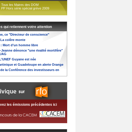
Tous les Maires des DOM
PP Hors série spécial grève 2009
es qui retiennent votre attention
ue, ce "Directeur de conscience"
: La colère monte
l : Mort d’un homme libre
e-Jeanne dénonce "une rivalité mortifère"
’UAG
 L’UNEF Guyane est née
artinique et Guadeloupe en alerte Orange
e la Conférence des investisseurs en
vez les émissions précédentes ici