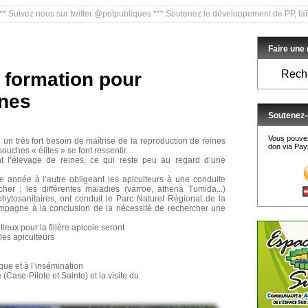
ous sur twitter @polpubliques *** Soutenez le développement de PP, faîtes un don 
Faire une
Reche
e formation pour
ines
Soutenez-
Vous pouvez
e un très fort besoin de maîtrise de la reproduction de reines
don via Payp
ouches « élites » se font ressentir.
nt l’élevage de reines, ce qui reste peu au regard d’une
ne année à l’autre obligeant les apiculteurs à une conduite
her ; les différentes maladies (varroe, athena Tumida...)
hytosanitaires, ont conduit le Parc Naturel Régional de la
compagne à la conclusion de la nécessité de rechercher une
ieux pour la filière apicole seront
les apiculteurs
que et à l’insémination
(Case-Pilote et Sainte) et la visite du
e