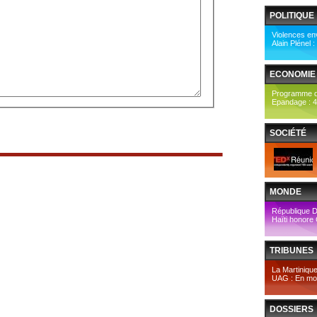
POLITIQUE
Violences env
Alain Plénel 
ECONOMIE
Programme de
Epandage : 4
SOCIÉTÉ
MONDE
République D
Haïti honore 
TRIBUNES
La Martinique
UAG : En mod
DOSSIERS