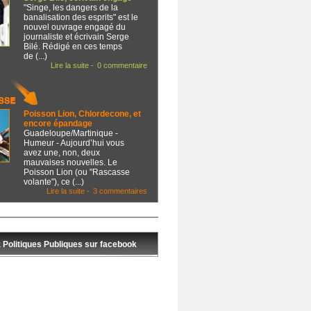
"Singe, les dangers de la
banalisation des esprits" est le
nouvel ouvrage engagé du
journaliste et écrivain Serge
Bilé. Rédigé en ces temps
de (...)
Lire la suite -
0 commentaire
Poisson Lion, Chlordecone, et
encore épandage
Guadeloupe/Martinique -
Humeur - Aujourd’hui vous
avez une, non, deux
mauvaises nouvelles. Le
Poisson Lion (ou "Rascasse
volante"), ce (...)
Lire la suite -
3 commentaires
 Politiques Publiques sur facebook