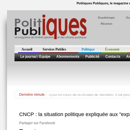
Politiques Publiques, le magazine d
Guadeloupe
Gu
Réunion
Accueil
Services Publics
Politique
Économie
Le journal / Equipe
Abonnements
Publicité
Contacts
Ar
 en Guadeloupe *** Mise à jour en cours de nos bases de données, il est possible 
Dernière minute :
CNCP : la situation politique expliquée aux "exp
Partager sur Facebook