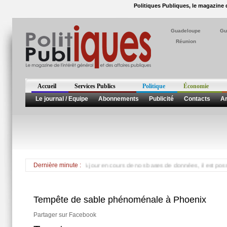
Politiques Publiques, le magazine d
Guadeloupe
Gu
Réunion
Accueil
Services Publics
Politique
Économie
Le journal / Equipe
Abonnements
Publicité
Contacts
Ar
 en Guadeloupe *** Mise à jour en cours de nos bases de données, il est possible
Dernière minute :
Tempête de sable phénoménale à Phoenix
Partager sur Facebook