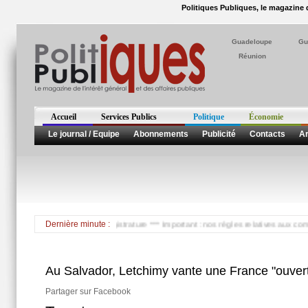
Politiques Publiques, le magazine d
Guadeloupe
Gu
Réunion
Accueil
Services Publics
Politique
Économie
Le journal / Equipe
Abonnements
Publicité
Contacts
Ar
ubira à l'école de la magistrature *** Important : nos règles relatives aux commenta
Dernière minute :
Au Salvador, Letchimy vante une France "ouver
Partager sur Facebook