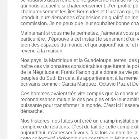
qui nous accueille si chaleureusement. J’en profite pour
chaleureusement les îles Bermudes et Curaçao qui, t
introduit leurs demandes d’adhésion en qualité de me
commission. Je ne peux que leur souhaiter bonne ch
Maintenant si vous me le permettez, j’aimerais vous p
particulière. J’éprouve à cet instant le sentiment d’u
bien des espaces du monde, et qui aujourd’hui, ici et 
revenu à la maison.
Nos pays, la Martinique et la Guadeloupe, terres, des p
naître ces visionnaires considérables que furent le p
de la Négritude et Frantz Fanon qui a donné sa vie pou
peuples du Sud. En cela, ils appartiennent à la même
écrivains comme : Garcia Marquez, Octavio Paz et De
Ces hommes avaient très vite compris que la construct
reconnaissance mutuelle des peuples et de leur amitié é
puissante pour transformer le monde. C’est ici l’ess
démarche.
Nos histoires, nos luttes ont créé un champ institutionn
complexe de relations. C’est du fait de cette complexité
aujourd’hui, m’adresser à vous, à la fois au nom de l
cette collectivité régionale que constitue la Martiniq