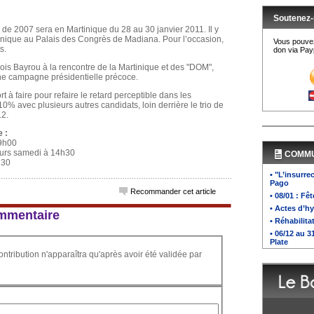
Soutenez-
 de 2007 sera en Martinique du 28 au 30 janvier 2011. Il y
nique au Palais des Congrès de Madiana. Pour l’occasion,
Vous pouvez
s.
don via Payp
ois Bayrou à la rencontre de la Martinique et des "DOM",
ne campagne présidentielle précoce.
à faire pour refaire le retard perceptible dans les
10% avec plusieurs autres candidats, loin derrière le trio de
12.
 :
19h00
lleurs samedi à 14h30
COMM
h30
• "L’insurre
Pago
Recommander cet article
• 08/01 : Fê
• Actes d’h
commentaire
• Réhabilita
• 06/12 au 
Plate
ontribution n'apparaîtra qu'après avoir été validée par