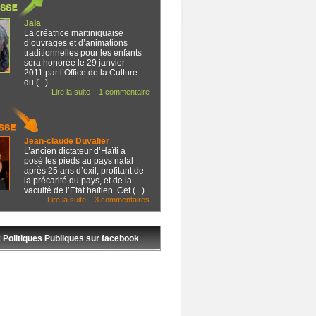
Jala
La créatrice martiniquaise
d’ouvrages et d’animations
traditionnelles pour les enfants
sera honorée le 29 janvier
2011 par l’Office de la Culture
du (...)
Lire la suite -
1 commentaire
Jean-claude Duvalier
L’ancien dictateur d’Haïti a
posé les pieds au pays natal
après 25 ans d’exil, profitant de
la précarité du pays, et de la
vacuité de l’Etat haïtien. Cet (...)
Lire la suite -
3 commentaires
 Politiques Publiques sur facebook