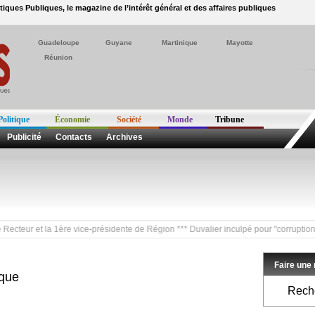
itiques Publiques, le magazine de l’intérêt général et des affaires publiques
Guadeloupe
Guyane
Martinique
Mayotte
Réunion
Politique
Économie
Société
Monde
Tribune
Publicité
Contacts
Archives
et la 1ère vice-présidente de Région *** Duvalier inculpé pour "corruption et détou
Faire une
ique
Reche