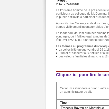
Tweet
Publié le 27/01/2011
Le troisième homme de la présidentielle
participera au colloque du MoDem marti
le public est invité à participer aux débat
Après Nicolas Sarkozy, voila donc Franç
étapes visiblement incontournables d’u
Le leader du MoDem aura néanmoins fort 
sondages, où il fait jeu égal à moins de 
tête UMP/PS/FN qui s’annonce pour 20
Les thèmes au programme du colloque
La collectivité unique vendredi 29 à 
Etudier et s’insérer aux Antilles et ai
Les valeurs familiales dimanche à 11
Cliquez ici pour lire le 
Ce forum est modéré à priori : votre c
un administrateur du site.
Titre :