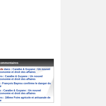
 commentaires
ude
dans :
Caraïbe & Guyane : Un nouvel
conomie et droit des affaires
ns :
Caraïbe & Guyane : Un nouvel
conomie et droit des affaires
 :
François Bayrou confirme le danger du
ir
s :
Caraïbe & Guyane : Un nouvel
conomie et droit des affaires
ns :
18ème Foire agricole et artisanale de
te