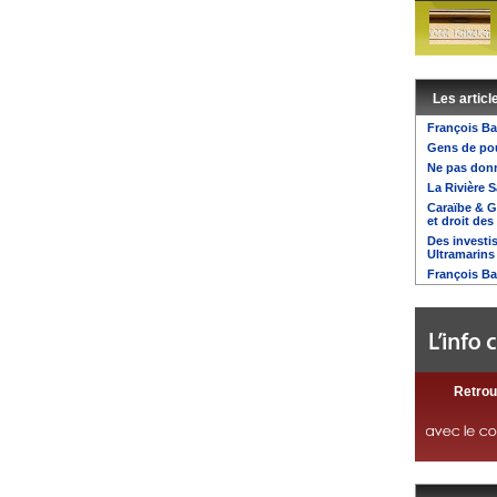
Les articl
François Ba
Gens de pouv
Ne pas donn
La Rivière S
Caraïbe & 
et droit des
Des investi
Ultramarins
François Ba
Retrou