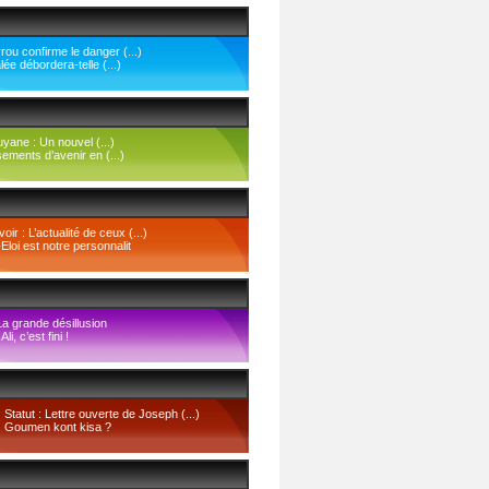
ou confirme le danger (...)
lée débordera-telle (...)
yane : Un nouvel (...)
ements d’avenir en (...)
ir : L’actualité de ceux (...)
-Eloi est notre personnalit
La grande désillusion
li, c’est fini !
Statut : Lettre ouverte de Joseph (...)
Goumen kont kisa ?