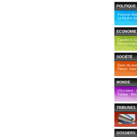
POLITIQUE
François Bayr
La Rivière Sa
ECONOMIE
Caraïbe & Gu
Des investiss
SOCIÉTÉ
Gens de pouvo
Patrick Saint
MONDE
L’Occident : 
Tunisie : Ben A
TRIBUNES
DOSSIERS