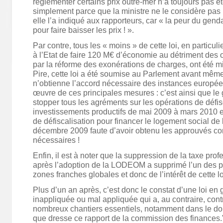
réglementer certains prix outre-mer n’a toujours pas é
simplement parce que la ministre ne le considère pa
elle l’a indiqué aux rapporteurs, car « la peur du gend
pour faire baisser les prix ! ».
Par contre, tous les « moins » de cette loi, en particuli
à l’Etat de faire 120 M€ d’économie au détriment des 
par la réforme des exonérations de charges, ont été m
Pire, cette loi a été soumise au Parlement avant mê
n’obtienne l’accord nécessaire des instances europé
œuvre de ces principales mesures : c’est ainsi que l
stopper tous les agréments sur les opérations de défis
investissements productifs de mai 2009 à mars 2010 et
de défiscalisation pour financer le logement social d
décembre 2009 faute d’avoir obtenu les approuvés c
nécessaires !
Enfin, il est à noter que la suppression de la taxe pro
après l’adoption de la LODEOM a supprimé l’un des pr
zones franches globales et donc de l’intérêt de cette lo
Plus d’un an après, c’est donc le constat d’une loi en 
inappliquée ou mal appliquée qui a, au contraire, con
nombreux chantiers essentiels, notamment dans le d
que dresse ce rapport de la commission des finances.