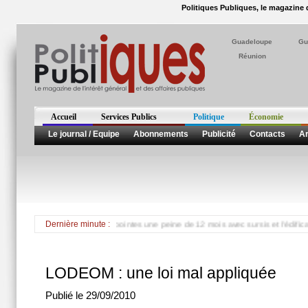
Politiques Publiques, le magazine d
Guadeloupe
Gu
Réunion
Accueil
Services Publics
Politique
Économie
Le journal / Equipe
Abonnements
Publicité
Contacts
Ar
contre Alain Huygues-Despointes une peine de 12 mois avec sursis et l'édification 
Dernière minute :
LODEOM : une loi mal appliquée
Publié le 29/09/2010