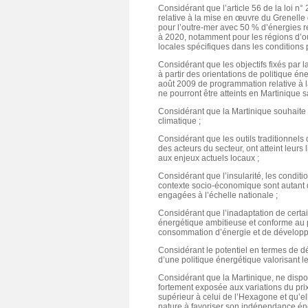
Considérant que l’article 56 de la loi 
relative à la mise en œuvre du Grenelle
pour l’outre-mer avec 50 % d’énergies 
à 2020, notamment pour les régions d’ou
locales spécifiques dans les conditions p
Considérant que les objectifs fixés par 
à partir des orientations de politique én
août 2009 de programmation relative à 
ne pourront être atteints en Martinique s
Considérant que la Martinique souhaite 
climatique ;
Considérant que les outils traditionnels d
des acteurs du secteur, ont atteint leur
aux enjeux actuels locaux ;
Considérant que l’insularité, les conditi
contexte socio-économique sont autant de 
engagées à l’échelle nationale ;
Considérant que l’inadaptation de certa
énergétique ambitieuse et conforme au po
consommation d’énergie et de développ
Considérant le potentiel en termes de 
d’une politique énergétique valorisant le
Considérant que la Martinique, ne dispo
fortement exposée aux variations du prix 
supérieur à celui de l’Hexagone et qu’e
nature à favoriser son indépendance én