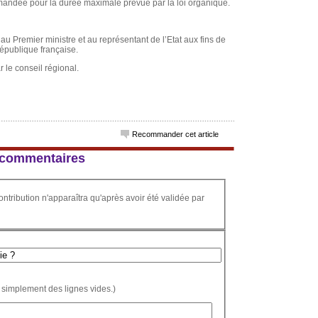
emandée pour la durée maximale prévue par la loi organique.
au Premier ministre et au représentant de l’Etat aux fins de
République française.
r le conseil régional.
Recommander cet article
 4 commentaires
ontribution n'apparaîtra qu'après avoir été validée par
 simplement des lignes vides.)