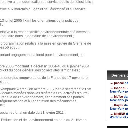
elative à la modernisation du service public de l’électricité ;
ative aux marchés du gaz et de l’électricité et au service
juillet 2005 fixant les orientations de la politique
 ;
elative à la responsabilité environnementale et à diverses
munautaire dans le domaine de l’environnement ;
e programmation relative à la mise en œuvre du Grenelle de
es 56 et 85 ;
0 portant engagement national pour l’environnement, et
re 2005 modifiant le décret n° 2004-46 du 6 janvier 2004
224-33 du code général des collectivités territoriales ;
Derniers
des énergies renouvelables de la France du 17 novembre
tique ;
→ pascal
da
→ Inconnu
xemplaire » établi en octobre 2007 par le secrétariat d’Etat
New-York p
s locales menées dans les différentes collectivités d’outre-
→ Moïse
da
Grenelle de l’environnement, et notamment ses parties
New-York p
a réglementation et à l’adaptation des mécanismes
ie ;
→ Kayali
da
New-York p
ocial régional en date du 21 février 2011 ;
→ MIMINE
d
d’article 74
e l’éducation et de l’environnement en date du 21 février