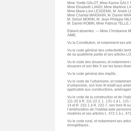
Mme Yvette GALOT, Mme Karine GALY
Mme Elisabeth LANDI, Mme Marlène L
Mme Marie-Line LESDEMA, M. André L
Mme Chantal MAIGNAN, M. Daniel MA
M. Simon MORIN, M. Jean-Philippe NIL
M. Daniel ROBIN, Mme Patricia TELLE
Etaient absentes. ― Mme Christianne
AIME.
Vu la Constitution, et notamment ses arti
Vu le code général des collectivités territ
de sa quatrième partie et ses articles 
Vu le code des douanes, et notamment so
douanes et son titre X sur les taxes dive
Vu le code général des impôts ;
Vu le code de l’urbanisme, et notamment
d’urbanisme, son livre III relatif aux am
applicable aux constructions, aménagem
Vu le code de la construction et de l’hab
111-20 à R. 111-22-2, L. 131-1 à L. 131-7
14 et R. 232-1 à R. 232-7, son livre III s
l’amélioration de l’habitat-aide personna
modérés et ses articles L. 472-1 à L. 47
Vu le code rural, et notamment ses artic
énergétiques ;