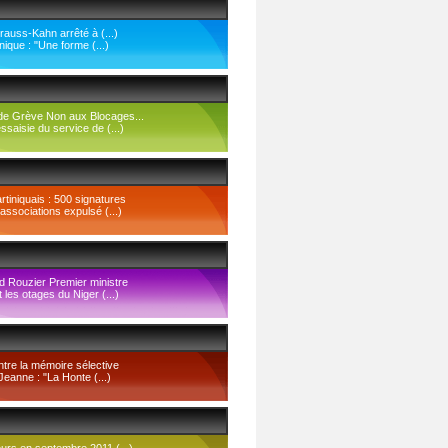
auss-Kahn arrêté à (...)
nique : "Une forme (...)
 de Grève Non aux Blocages...
saisie du service de (...)
tiniquais : 500 signatures
’associations expulsé (...)
d Rouzier Premier ministre
t les otages du Niger (...)
ntre la mémoire sélective
Jeanne : "La Honte (...)