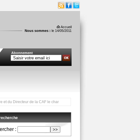
Accueil
Nous sommes :
le 14/05/2011
Abonnement
teur de la CAF le chantier du Centre de la petite enfance des Trois-Ilets ***
 recherche
rcher :