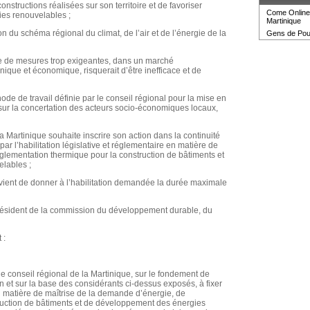
structions réalisées sur son territoire et de favoriser
Come Online 
es renouvelables ;
Martinique
n du schéma régional du climat, de l’air et de l’énergie de la
Gens de Pouvo
e de mesures trop exigeantes, dans un marché
ique et économique, risquerait d’être inefficace et de
ode de travail définie par le conseil régional pour la mise en
 sur la concertation des acteurs socio-économiques locaux,
a Martinique souhaite inscrire son action dans la continuité
par l’habilitation législative et réglementaire en matière de
glementation thermique pour la construction de bâtiments et
lables ;
vient de donner à l’habilitation demandée la durée maximale
résident de la commission du développement durable, du
 :
le conseil régional de la Martinique, sur le fondement de
ion et sur la base des considérants ci-dessus exposés, à fixer
en matière de maîtrise de la demande d’énergie, de
ruction de bâtiments et de développement des énergies