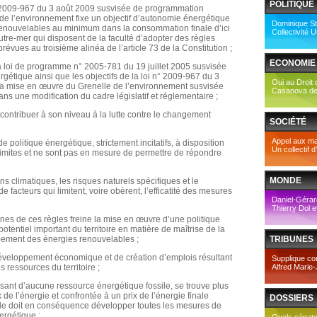
POLITIQUE
n° 2009-967 du 3 août 2009 susvisée de programmation
 de l’environnement fixe un objectif d’autonomie énergétique
Dominique Str
renouvelables au minimum dans la consommation finale d’ici
Collectivité U
tre-mer qui disposent de la faculté d’adopter des règles
révues au troisième alinéa de l’article 73 de la Constitution ;
ECONOMIE
la loi de programme n° 2005-781 du 19 juillet 2005 susvisée
ergétique ainsi que les objectifs de la loi n° 2009-967 du 3
Oui au Droit
la mise en œuvre du Grenelle de l’environnement susvisée
Casanova des
ans une modification du cadre législatif et réglementaire ;
contribuer à son niveau à la lutte contre le changement
SOCIÉTÉ
Appel aux mar
e politique énergétique, strictement incitatifs, à disposition
Un collectif d
s limites et ne sont pas en mesure de permettre de répondre
MONDE
ons climatiques, les risques naturels spécifiques et le
facteurs qui limitent, voire obèrent, l’efficatité des mesures
Daniel-Gérar
Thierry Dol e
ines de ces règles freine la mise en œuvre d’une politique
tentiel important du territoire en matière de maîtrise de la
ement des énergies renouvelables ;
TRIBUNES
développement économique et de création d’emplois résultant
Supplique co
s ressources du territoire ;
Alfred Marie-
sant d’aucune ressource énergétique fossile, se trouve plus
de l’énergie et confrontée à un prix de l’énergie finale
DOSSIERS
lle doit en conséquence développer toutes les mesures de
ergétique ;