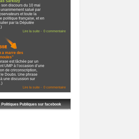
las Sarkozy
 son discours du 10 mai
 unanimement salué par
bservateurs et toute la
e politique française, et en
culier par la Députée
.)
Lire la suite -
0 commentaire
n a marre des
noules"
hrase est lâchée par un
ant UMP à l’occasion d’une
on de crirconscription,
 le Doubs. Une phrase
 à une discussion sur
.)
Lire la suite -
0 commentaire
 Politiques Publiques sur facebook