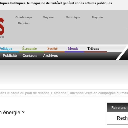
itiques Publiques, le magazine de l’intérêt général et des affaires publiques
Guadeloupe
Guyane
Martinique
Mayotte
Réunion
Politique
Économie
Société
Monde
Tribune
Publicité
Contacts
Archives
dre du plan de relance, Catherine Conconne visite en compagnie du maire et du Direc
Faire une
n énergie ?
Reche