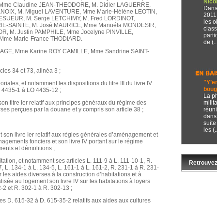
Nico
, Mme Claudine JEAN-THEODORE, M. Didier LAGUERRE,
Dans
ANOIX, M. Miguel LAVENTURE, Mme Marie-Hélène LEOTIN,
2011
ESUEUR, M. Serge LETCHIMY, M. Fred LORDINOT,
les o
RIE-SAINTE, M. José MAURICE, Mme Manuéla MONDESIR,
class
OR, M. Justin PAMPHILE, Mme Jocelyne PINVILLE,
parti
, Mme Marie-France THODIARD.
de (..
 MAGE, Mme Karine ROY CAMILLE, Mme Sandrine SAINT-
cles 34 et 73, alinéa 3 ;
"Y’e
oriales, et notamment les dispositions du titre III du livre IV
boug
LO 4435-1 à LO 4435-12 ;
La p
n titre Ier relatif aux principes généraux du régime des
milit
rses perçues par la douane et y compris son article 38 ;
réuni
dans
suite
les (..
 son livre Ier relatif aux règles générales d’aménagement et
énagements fonciers et son livre IV portant sur le régime
ents et démolitions ;
itation, et notamment ses articles L. 111-9 à L. 111-10-1, R.
Retrouvez
, L. 134-1 à L. 134-5, L. 161-1 à L. 161-2, R. 231-1 à R. 231-
ur les aides diverses à la construction d’habitations et à
lisée au logement son livre IV sur les habitations à loyers
2-2 et R. 302-1 à R. 302-13 ;
les D. 615-32 à D. 615-35-2 relatifs aux aides aux cultures