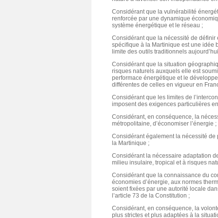
Considérant que la vulnérabilité énergéti
renforcée par une dynamique économiqu
système énergétique et le réseau ;
Considérant que la nécessité de définir 
spécifique à la Martinique est une idée 
limite des outils traditionnels aujourd’hui
Considérant que la situation géographique
risques naturels auxquels elle est soumi
performace énergétique et le développe
différentes de celles en vigueur en Fran
Considérant que les limites de l’interconn
imposent des exigences particulières e
Considérant, en conséquence, la nécess
métropolitaine, d’économiser l’énergie ;
Considérant également la nécessité de
la Martinique ;
Considérant la nécessaire adaptation d
milieu insulaire, tropical et à risques nat
Considérant que la connaissance du conte
économies d’énergie, aux normes therm
soient fixées par une autorité locale da
l’article 73 de la Constitution ;
Considérant, en conséquence, la volonté
plus strictes et plus adaptées à la situa