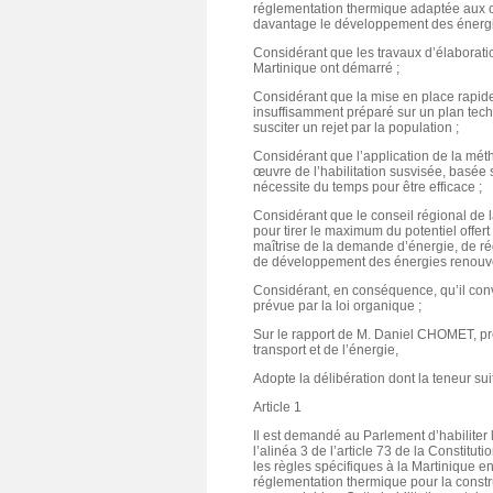
réglementation thermique adaptée aux con
davantage le développement des énergi
Considérant que les travaux d’élaboratio
Martinique ont démarré ;
Considérant que la mise en place rapid
insuffisamment préparé sur un plan techn
susciter un rejet par la population ;
Considérant que l’application de la méth
œuvre de l’habilitation susvisée, basée
nécessite du temps pour être efficace ;
Considérant que le conseil régional de l
pour tirer le maximum du potentiel offert 
maîtrise de la demande d’énergie, de ré
de développement des énergies renouve
Considérant, en conséquence, qu’il con
prévue par la loi organique ;
Sur le rapport de M. Daniel CHOMET, p
transport et de l’énergie,
Adopte la délibération dont la teneur suit
Article 1
Il est demandé au Parlement d’habiliter 
l’alinéa 3 de l’article 73 de la Constitut
les règles spécifiques à la Martinique 
réglementation thermique pour la const