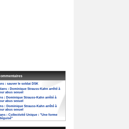
 commentaires
ns :
sauver le soldat DSK
dans :
Dominique Strauss-Kahn arrêté à
our abus sexuel
ns :
Dominique Strauss-Kahn arrêté à
our abus sexuel
ns :
Dominique Strauss-Kahn arrêté à
our abus sexuel
ans :
Collectivité Unique : "Une forme
 déguisé"