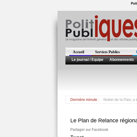
Pol
Accueil
Services Publics
Le journal / Equipe
Abonnements
La populaire opposante Aung San Suu Kyi, prix Nobel de la Paix, a été li
Dernière minute :
Le Plan de Relance régiona
Partager sur Facebook