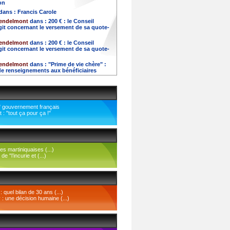
on
dans :
Francis Carole
-endelmont
dans :
200 € : le Conseil
git concernant le versement de sa quote-
-endelmont
dans :
200 € : le Conseil
git concernant le versement de sa quote-
-endelmont
dans :
"Prime de vie chère" :
 renseignements aux bénéficiaires
 gouvernement français
: "tout ça pour ça !"
es martiniquaises (...)
 de "l’incurie et (...)
quel bilan de 30 ans (...)
 : une décision humaine (...)