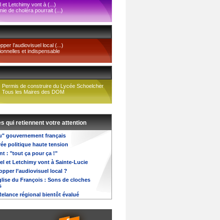
 et Letchimy vont à (...)
émie de choléra pourrait (...)
per l’audiovisuel local (...)
tionnelles et indispensable
Permis de construire du Lycée Schoelcher
Tous les Maires des DOM
es qui retiennent votre attention
u" gouvernement français
ée politique haute tension
 : "tout ça pour ça !"
el et Letchimy vont à Sainte-Lucie
opper l’audiovisuel local ?
église du François : Sons de cloches
s
Relance régional bientôt évalué