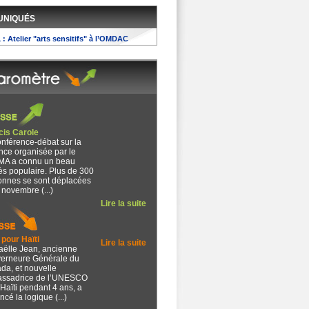
UNIQUÉS
1 : Atelier "arts sensitifs" à l’OMDAC
cis Carole
onférence-débat sur la
nce organisée par le
MA a connu un beau
ès populaire. Plus de 300
onnes se sont déplacées
 novembre (...)
Lire la suite
pour Haïti
Lire la suite
aëlle Jean, ancienne
erneure Générale du
da, et nouvelle
ssadrice de l’UNESCO
Haïti pendant 4 ans, a
cé la logique (...)