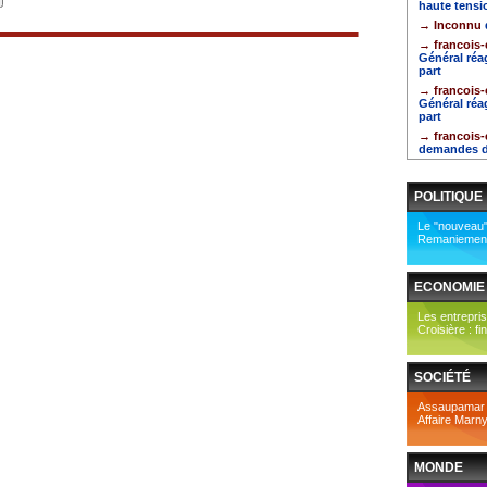
haute tensi
→ Inconnu
→ francois
Général réa
part
→ francois
Général réa
part
→ francois
demandes de
POLITIQUE
Le "nouveau"
Remaniement 
ECONOMIE
Les entrepris
Croisière : fin
SOCIÉTÉ
Assaupamar : 
Affaire Marny
MONDE