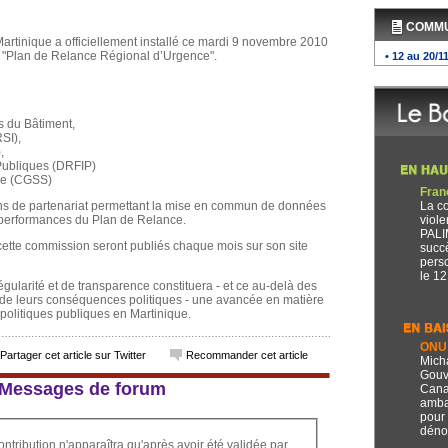
COMM
Martinique a officiellement installé ce mardi 9 novembre 2010
on "Plan de Relance Régional d’Urgence".
• 12 au 20/1
 du Bâtiment,
SI),
,
Publiques (DRFIP)
le (CGSS)
Fran
ions de partenariat permettant la mise en commun de données
La c
es performances du Plan de Relance.
viole
PALI
ette commission seront publiés chaque mois sur son site
succ
pers
le 12
régularité et de transparence constituera - et ce au-delà des
et de leurs conséquences politiques - une avancée en matière
 politiques publiques en Martinique.
ONU 
Partager cet article sur Twitter
Recommander cet article
Mich
Gouv
 6 Messages de forum
Cana
amba
pour 
dénon
ontribution n'apparaîtra qu'après avoir été validée par