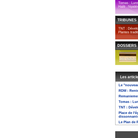
Tomas : Lurel
Haïti : l’épid
TRIBUNES
TNT : Dévelop
Plantes tradi
DOSSIERS
Les articl
Le "nouvea
RDM : Rentr
Remaniement
Tomas : Lur
TNT : Dével
Place de l’
dissonnant
Le Plan de 