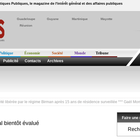
itiques Publiques, le magazine de l’intérêt général et des affaires publiques
Guadeloupe
Guyane
Martinique
Mayotte
Réunion
Politique
Économie
Société
Monde
Tribune
Publicité
Contacts
Archives
bérée par le régime Birman après 15 ans de résidence surveillée *** Gaël Monfils a
Faire une
l bientôt évalué
Reche