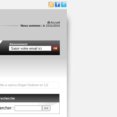
Accueil
Nous sommes :
le 15/11/2010
Abonnement
 vaincu Roger Federer en 1/2 finale du tournoi de Bercy. Il rencontre demain le su
 recherche
rcher :