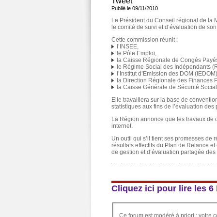
Tweet
Publié le 09/11/2010
Le Président du Conseil régional de la 
le comité de suivi et d’évaluation de s
Cette commission réunit :
l’INSEE,
le Pôle Emploi,
la Caisse Régionale de Congés Payés
le Régime Social des Indépendants (R
l’Institut d’Emission des DOM (IEDOM)
la Direction Régionale des Finances 
la Caisse Générale de Sécurité Socia
Elle travaillera sur la base de convent
statistiques aux fins de l’évaluation d
La Région annonce que les travaux de c
internet.
Un outil qui s’il tient ses promesses de 
résultats effectifs du Plan de Relance 
de gestion et d’évaluation partagée des
Cliquez ici pour lire les
Ce forum est modéré à priori : votre c