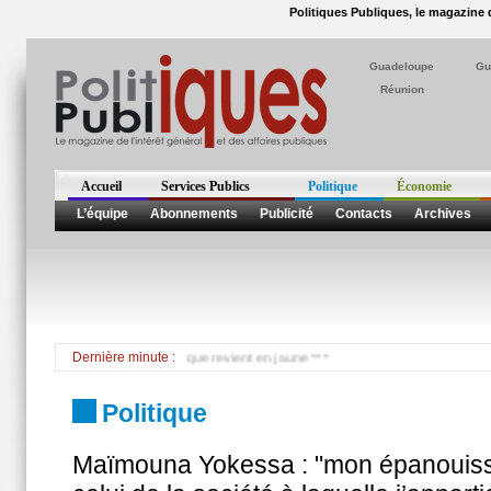
Politiques Publiques, le magazine d
Guadeloupe
Gu
Réunion
Accueil
Services Publics
Politique
Économie
L’équipe
Abonnements
Publicité
Contacts
Archives
vigilance orange, Martinique revient en jaune ***
Dernière minute :
Politique
Maïmouna Yokessa : "mon épanouisse