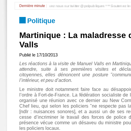
-Lieu pour Sarkozy *** Suivez nous sur twitter @polpubliques *** Soutenez le dévelo
Dernière minute :
Politique
Martinique : La maladresse
Valls
Publié le
17/10/2013
Les réactions à la visite de Manuel Valls en Martiniq
attendre, suite à ses premières visites et décla
citoyennes, elles dénoncent une posture "communi
l’intérieur, et peu d’action.
Le ministre doit notamment faire face au désappo
l’ordre à Fort-de-France. La fédération socialiste de 
organisé une réunion avec ce dernier au New Corn
Chef lieu, qui selon les policiers "ne respecte pas l
[ndlr : nuisances sonores], et a aussi un de ses r
cesse d’incriminer le travail des forces de police
présence vécue comme un désaveu du ministre pour l
les policiers locaux.