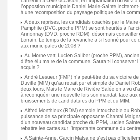
Lamentin à cette occasion, et l’implantation du MIM à t
l’oppostion municipale Daniel Marie-Sainte inciteront-i
à une recomposition du paysage politique de la com
A deux reprises, les candidats coachés par le Maire 
Pamphile (DVG, proche PPM) se sont heurtés à l’anci
Annonnay (DVD, proche RDM), désormais conseiller 
Lorrain. Le temps de la revanche a t-il sonné pour ce 
aux municipales de 2008 ?
Au Morne vert, Lucien Saliber (proche PPM), ancien p
d’être élu maire de la commune. Saura t-il conserver l
acquis ?
André Lesueur (FMP) n’a peut-être du sa victoire de
Duville (MIM) qu’au retrait pur et simple de Daniel Ro
deux tours. Mais le Maire de Rivière Salée en a vu d’
à reconquérir une nouvelle fois son mandat, face au
bruissements de candidatures du PPM et du MIM.
Alfred Monthieux (RDM) semble intouchable au Robe
puissance de sa principale opposante Chantal Maign
d’un nouveau candidat proche du PPM, Lucien Sainte
rebattre les cartes sur l’importante commune du centre
A Sainte-Anne, Garcin Malsa ne s’est pas officiellem