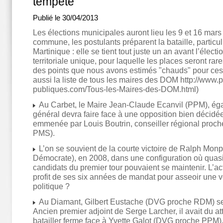
tempête
Publié le 30/04/2013
Les élections municipales auront lieu les 9 et 16 ma
commune, les postulants préparent la bataille, particu
Martinique : elle se tient tout juste un an avant l’électio
territoriale unique, pour laquelle les places seront rar
des points que nous avons estimés "chauds" pour ces 
aussi la liste de tous les maires des DOM http://www.p
publiques.com/Tous-les-Maires-des-DOM.html)
Au Carbet, le Maire Jean-Claude Ecanvil (PPM), ég
général devra faire face à une opposition bien décid
emmenée par Louis Boutrin, conseiller régional proc
PMS).
L’on se souvient de la courte victoire de Ralph Monpl
Démocrate), en 2008, dans une configuration où quas
candidats du premier tour pouvaient se maintenir. L’actu
profit de ses six années de mandat pour asseoir une vé
politique ?
Au Diamant, Gilbert Eustache (DVG proche RDM) se
Ancien premier adjoint de Serge Larcher, il avait du a
batailler ferme face à Yvette Galot (DVG proche PPM). I