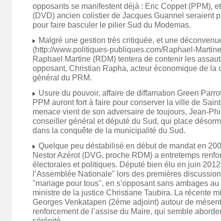
opposants se manifestent déjà : Eric Coppet (PPM), e
(DVD) ancien colistier de Jacques Guannel seraient pr
pour faire basculer le pilier Sud du Modemas.
Malgré une gestion très critiquée, et une déconvenue
(http://www.politiques-publiques.com/Raphael-Martin
Raphael Martine (RDM) tentera de contenir les assaut
opposant, Christian Rapha, acteur économique de la
général du PRM.
Usure du pouvoir, affaire de diffamation Green Parrot.
PPM auront fort à faire pour conserver la ville de Sai
menace vient de son adversaire de toujours, Jean-Phil
conseiller général et député du Sud, qui place désorma
dans la conquête de la municipalité du Sud.
Quelque peu déstabilisé en début de mandat en 200
Nestor Azérot (DVG, proche RDM) a entretemps renfor
électorales et politiques. Député bien élu en juin 2012, 
l’Assemblée Nationale" lors des premières discussion
"mariage pour tous", en s’opposant sans ambages au 
ministre de la justice Christiane Taubira. La récente mi
Georges Venkatapen (2ème adjoint) autour de mésent
renforcement de l’assise du Maire, qui semble aborde
sérénité.