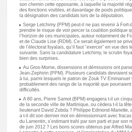
son chemin cette opposante, à laquelle la majorité rég
des fonctions visibles, et davantage de poids politiqu
la désignation des candidats lors de la députation.
Serge Letchimy (PPM) peut-il ne pas revenir à Fort-
prendre le risque de voir percer la coalition politique q
l’horizon de ces municipales, autour notamment de F
et de Claude Lise (RDM). Ce serait également se prive
de l’électorat foyalais, qu’il faut "exercer" en vue des t
suivante. Sans la candidature Letchimy, le scrutin foya
bien des surprises.
Au Gros-Morne, dissensions et démissions ont pars
Jean-Zephirin (PPM). Plusieurs candidats devraient se
à lui, parmi lesquels le patron de Zouk TV Emmanuel G
probablement des rangs de la majorité que pourraient 
difficultés.
A 80 ans, Pierre Samot (BPM) engagera t-il un cinqu
de la seconde ville de Martinique, ou cédera t-il la tête
lieutenant David Zobda ? Philippe Edmond-Mariette, a
a t-il dit son dernier mot en démissionnant avec fraca
du Lamentin, s’estimant trahi par son parti et par son 
de juin 2012 ? Les bons scores obtenus par Alfred Ma