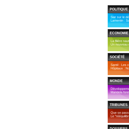
POLITIQUE
Siar sur le d
Lamentin : S
ECONOMIE
La filière nau
Un nouveau d
SOCIÉTÉ
Santé : Les c
Hôpitaux : No
MONDE
Développement
Mandela fore
TRIBUNES
Que se passe t
Le "rééquilibr
DOSSIERS