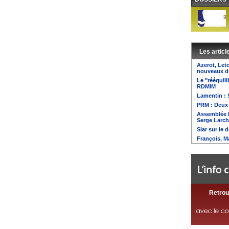
Les articl
Azerot, Letc
nouveaux dé
Le "rééquil
RDMIM
Lamentin : 
PRM : Deux 
Assemblée 
Serge Larch
Siar sur le 
François, Ma
Retrou