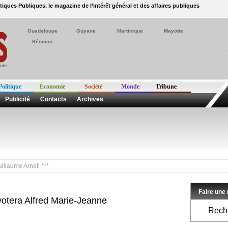
itiques Publiques, le magazine de l’intérêt général et des affaires publiques
Guadeloupe
Guyane
Martinique
Mayotte
Réunion
Politique
Économie
Société
Monde
Tribune
Publicité
Contacts
Archives
 Arnell ***
Faire une
votera Alfred Marie-Jeanne
Reche