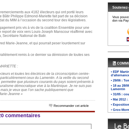
Soutenez-
remerciements aux 4182 électeurs qui ont porté leurs
 Bâtir Philippe Edmond-Mariette fait part de sa décision
Vous pouvez
dat du MIM à l’occasion du second tour des législatives.
don via Payp
gagement pris vis à vis de la coalition Ensemble pour une
 report de voix vers Louis-Joseph Manscour réaffirmé avec
, Secrétaire National de Batir.
fred Marie-Jeanne, et qui pourrait peser lourdement sur
rallèlement remis à ce dernier sa démission de toutes ses
COMM
MARIETTE :
• EDF Marti
teurs et toutes les électrices de la circonscription centre-
d’alternanc
, particulièrement ceux du Lamentin. A la veille du second
• 29/06 : T
e permettre que plusieurs courants du pays soient présents à
luralisme démocratique vive à la Martinique. Je ne suis pas
• 18 au 28/0
Lamentin
s mais je veux que l’on sache publiquement que
 Marie-Jeanne »
• 31/05 : c
• Mai 2012 :
• Expositio
Recommander cet article
• Gros-Morn
 120 commentaires