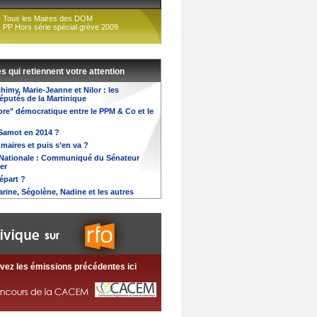
Tous les Maires des DOM
PP Hors série spécial grève 2009
es qui retiennent votre attention
himy, Marie-Jeanne et Nilor : les
putés de la Martinique
ibre" démocratique entre le PPM & Co et le
Samot en 2014 ?
maires et puis s’en va ?
Nationale : Communiqué du Sénateur
er
départ ?
rine, Ségolène, Nadine et les autres
vez les émissions précédentes ici