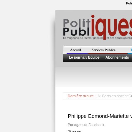
Pol
Accueil
Services Publics
Le journal / Equipe
Abonnements
*** Daniel Gibbs devient député de St. Martin et St. Barth en battant Guillaume
Dernière minute :
Philippe Edmond-Mariette 
Partager sur Facebook