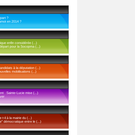
épart ?
amot en 2014 ?
tique enfin considérée (...)
épart pour la Socopma (...)
andidats à la députation (...)
uvelles mobilisations (...)
 : Sainte-Lucie mise (...)
ver
-il à la mairie du (...)
e" démocratique entre le (...)