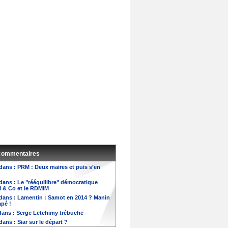
 commentaires
dans :
PRM : Deux maires et puis s’en
dans :
Le "rééquilibre" démocratique
M & Co et le RDMIM
dans :
Lamentin : Samot en 2014 ? Manin
apé !
ans :
Serge Letchimy trébuche
dans :
Siar sur le départ ?