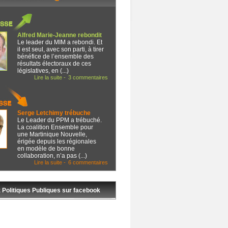
Alfred Marie-Jeanne rebondit
Le leader du MIM a rebondi. Et
il est seul, avec son parti, à tirer
bénéfice de l’ensemble des
résultats électoraux de ces
législatives, en (...)
Lire la suite -
3 commentaires
Serge Letchimy trébuche
Le Leader du PPM a trébuché.
La coalition Ensemble pour
une Martinique Nouvelle,
érigée depuis les régionales
en modèle de bonne
collaboration, n’a pas (...)
Lire la suite -
6 commentaires
 Politiques Publiques sur facebook