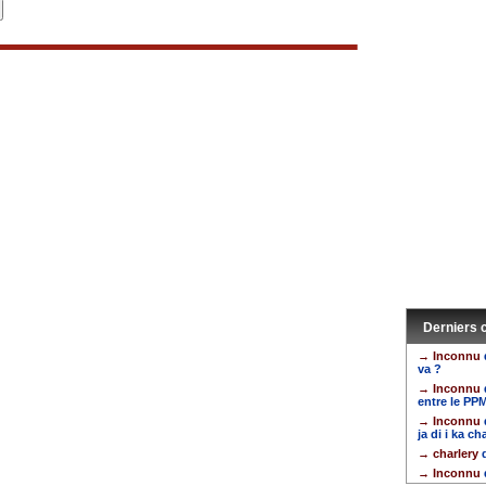
Derniers
→ Inconnu
va ?
→ Inconnu
entre le PP
→ Inconnu
ja di i ka ch
→ charlery
d
→ Inconnu