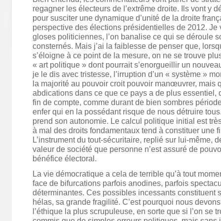
regagner les électeurs de l’extrême droite. Ils vont 
pour susciter une dynamique d’unité de la droite franç
perspective des élections présidentielles de 2012. Je
gloses politiciennes, l’on banalise ce qui se déroule 
consternés. Mais j’ai la faiblesse de penser que, lorsq
s’éloigne à ce point de la mesure, on ne se trouve p
« art politique » dont pourrait s’enorgueillir un nouveau
je le dis avec tristesse, l’irruption d’un « système » m
la majorité au pouvoir croit pouvoir manœuvrer, mais q
abdications dans ce que ce pays a de plus essentiel, q
fin de compte, comme durant de bien sombres période
enfer qui en la possédant risque de nous détruire tous
prend son autonomie. Le calcul politique initial est très
à mal des droits fondamentaux tend à constituer une fin
L’instrument du tout-sécuritaire, replié sur lui-même, 
valeur de société que personne n’est assuré de pouvo
bénéfice électoral.
La vie démocratique a cela de terrible qu’à tout mome
face de bifurcations parfois anodines, parfois spectacu
déterminantes. Ces possibles incessants constituent s
hélas, sa grande fragilité. C’est pourquoi nous devons 
l’éthique la plus scrupuleuse, en sorte que si l’on se 
commis que de simples erreurs politiques, mais sans j