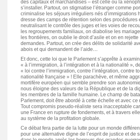
des capitaux et marchandises – est celle ou la xénop
s’installer. Partout, on stigmatise l’étranger comme p
criminalise les séjours irréguliers nés d’immigrations
dresse des camps de rétention selon des procédures 
neutralisant le contrôle des juges et les voies de recou
les regroupements familiaux, on diabolise les mariages
les frontières, on oublie le droit d’asile et on en rejette
demandes. Partout, on crée des délits de solidarité a
abois et qui demandent de l’aide…
Et donc, cette loi que le Parlement s’apprête à examiner
« à l’immigration, à l’intégration et à la nationalité », d
« loi contre l’immigration, contre l’intégration, contre 
nationalité française » ! Elle parachève, et même agg
mortifère européen qui semble prendre son autonomie
nous éloigne des valeurs de la République et de la dig
les membres de la famille humaine. Le champ de batail
Parlement, doit être abordé à cette échelle et avec ce
Tout compromis pseudo-réaliste sera inacceptable car il
une France en rupture de fondements, et à travers elle
au système de la profitation globale.
Ce débat fera partie de la lutte pour un monde différe
pour une alternative digne de l’esprit de justice et de s
dans le monde après les horreurs des grandes guerres