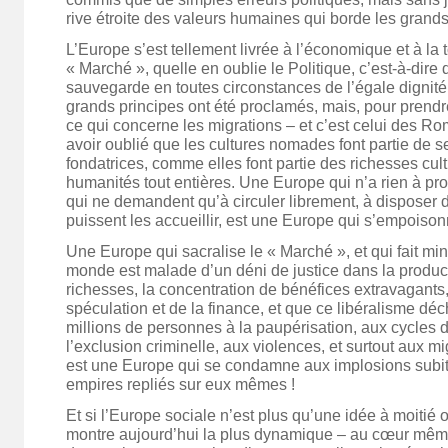
rive étroite des valeurs humaines qui borde les grand
L’Europe s’est tellement livrée à l’économique et à la
« Marché », quelle en oublie le Politique, c’est-à-dire d
sauvegarde en toutes circonstances de l’égale dignité 
grands principes ont été proclamés, mais, pour prendr
ce qui concerne les migrations – et c’est celui des R
avoir oublié que les cultures nomades font partie de s
fondatrices, comme elles font partie des richesses cult
humanités tout entières. Une Europe qui n’a rien à p
qui ne demandent qu’à circuler librement, à disposer 
puissent les accueillir, est une Europe qui s’empoiso
Une Europe qui sacralise le « Marché », et qui fait min
monde est malade d’un déni de justice dans la producti
richesses, la concentration de bénéfices extravagants,
spéculation et de la finance, et que ce libéralisme 
millions de personnes à la paupérisation, aux cycles d
l’exclusion criminelle, aux violences, et surtout aux 
est une Europe qui se condamne aux implosions subit
empires repliés sur eux mêmes !
Et si l’Europe sociale n’est plus qu’une idée à moitié o
montre aujourd’hui la plus dynamique – au cœur même 