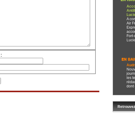
Acco
Anti
Luci
A co
Air F
Expr
accor
Fort-
Lucie.
:
Audre
Nouve
journ
les t
rédac
dont 
Retrouvez