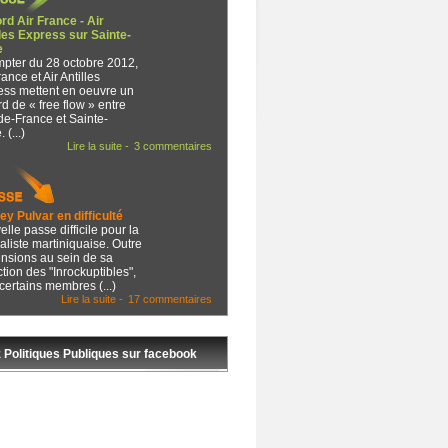
rd Air France - Air
lles Express sur Sainte-
e
mpter du 28 octobre 2012,
rance et Air Antilles
ess mettent en oeuvre un
d de « free flow » entre
de-France et Sainte-
 (...)
Lire la suite -
3 commentaires
y Pulvar en difficulté
lle passe difficile pour la
aliste martiniquaise. Outre
ensions au sein de sa
tion des "Inrockuptibles",
certains membres (...)
Lire la suite -
17 commentaires
 Politiques Publiques sur facebook