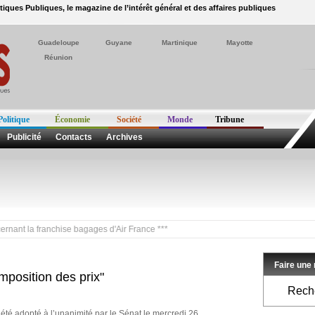
itiques Publiques, le magazine de l’intérêt général et des affaires publiques
Guadeloupe
Guyane
Martinique
Mayotte
Réunion
Politique
Économie
Société
Monde
Tribune
Publicité
Contacts
Archives
la franchise bagages d'Air France ***
Faire une
omposition des prix"
Reche
 a été adopté à l’unanimité par le Sénat le mercredi 26