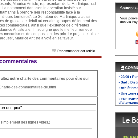
sents, Maurice Antiste, représentant de la Martinique, est
. Il a notamment dans son intervention insisté sur
Soutenez-
 ultramarins à prendre leur responsabilité face à la
leurs territoires". Le Sénateur de Martinique a aussi
Vous pouvez
és de gros et de détail où certains groupes détiennent des
don via Payp
es commerciales, ainsi que l’existence de différentes
 Maurice Antiste a enfin souligné que le meilleur remède
 les mécanismes de composition des prix. Le projet de loi sur
arques", Maurice Antiste a voté en sa faveur.
Recommander cet article
 6 commentaires
COMM
• 29/09 : R
nsultez notre charte des commentaires pour être sur
• Sud : Dist
/Charte-des-commentaires-de.html
• Athlétisme
• Une zone 
• EDF Marti
d’alternanc
 simplement des lignes vides.)