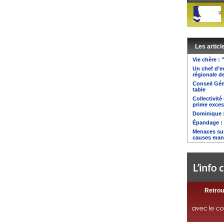
Les articl
Vie chère : 
Un chef d’en
régionale de
Conseil Gén
table
Collectivit
prime exces
Dominique 
Épandage : 
Menaces su
causes man
Retrou