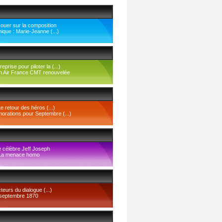
Jouer sur la composition
unique : Marie-Jeanne (...)
eprise pour piloter la (...)
n Air France CMT renouvelée
Le retour des héros (...)
ations pour Septembre (...)
 célèbre Jeff Joseph
 La menace homo
cteurs du dialogue (...)
er septembre 1870