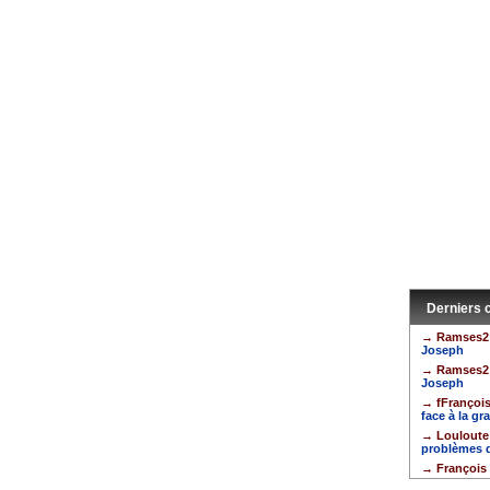
Derniers
→ Ramses2
Joseph
→ Ramses2
Joseph
→ fFrançoi
face à la gr
→ Louloute
problèmes d
→ François