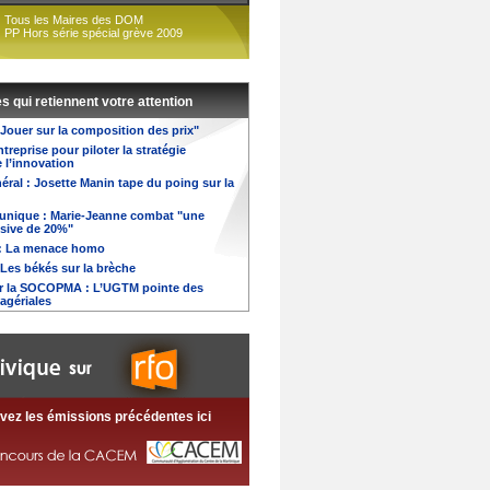
Tous les Maires des DOM
PP Hors série spécial grève 2009
es qui retiennent votre attention
"Jouer sur la composition des prix"
treprise pour piloter la stratégie
 l’innovation
éral : Josette Manin tape du poing sur la
é unique : Marie-Jeanne combat "une
sive de 20%"
: La menace homo
Les békés sur la brèche
r la SOCOPMA : L’UGTM pointe des
agériales
vez les émissions précédentes ici