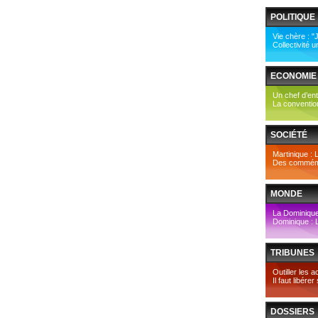
POLITIQUE
Vie chère : "
Collectivité 
ECONOMIE
Un chef d’entr
La conventio
SOCIÉTÉ
Martinique : 
Des commémor
MONDE
La Dominique
Dominique :
TRIBUNES
Outiller les a
Il faut libér
DOSSIERS