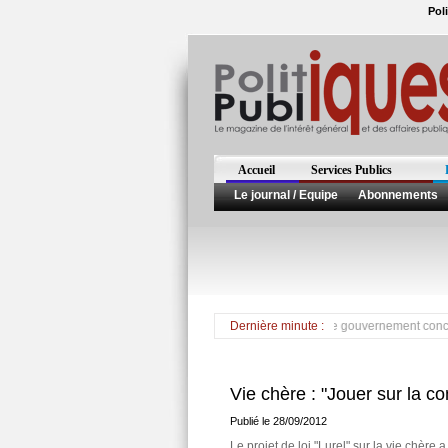
Pol
Accueil
Services Publics
Le journal / Equipe
Abonnements
*** Le sénateur Antiste saisit une seconde fois le gouvernement concernant 
Dernière minute :
Vie chère : "Jouer sur la c
Publié le 28/09/2012
Le projet de loi "Lurel" sur la vie chère