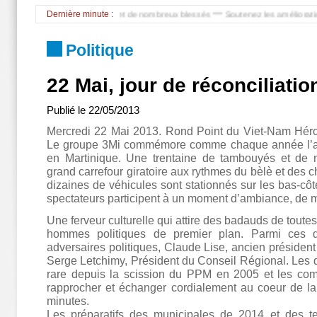
aille à Bretigny, 6 morts et de nombreux blessés *** Soutenez les améliorations de PP,
Dernière minute :
Politique
22 Mai, jour de réconciliatio
Publié le
22/05/2013
Mercredi 22 Mai 2013. Rond Point du Viet-Nam Héro
Le groupe 3Mi commémore comme chaque année l’abo
en Martinique. Une trentaine de tambouyés et de mu
grand carrefour giratoire aux rythmes du bèlè et des c
dizaines de véhicules sont stationnés sur les bas-côt
spectateurs participent à un moment d’ambiance, de m
Une ferveur culturelle qui attire des badauds de toutes
hommes politiques de premier plan. Parmi ces d
adversaires politiques, Claude Lise, ancien président
Serge Letchimy, Président du Conseil Régional. Les 
rare depuis la scission du PPM en 2005 et les comb
rapprocher et échanger cordialement au coeur de la
minutes.
Les préparatifs des municipales de 2014 et des te