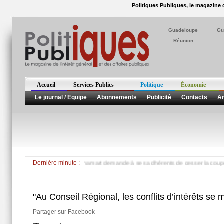
Politiques Publiques, le magazine d
Guadeloupe
Gu
Réunion
Accueil
Services Publics
Politique
Économie
Le journal / Equipe
Abonnements
Publicité
Contacts
Ar
u Port en Martinique, Banamart demande à ses adhérents de cesser la coupe et l’emb
Dernière minute :
"Au Conseil Régional, les conflits d’intérêts se mu
Partager sur Facebook