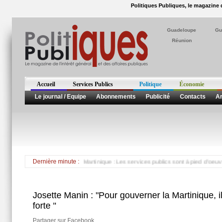
Politiques Publiques, le magazine d
Guadeloupe
Gu
Réunion
Accueil
Services Publics
Politique
Économie
Le journal / Equipe
Abonnements
Publicité
Contacts
Ar
dans le sud de la Martinique : Les services publics sont à pied d'oeuvre *** Résul
Dernière minute :
Josette Manin : "Pour gouverner la Martinique, il
forte "
Partager sur Facebook