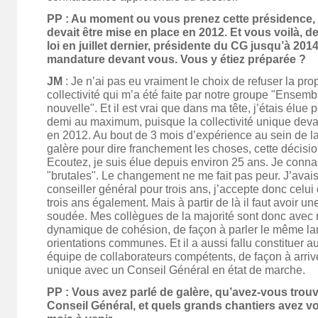
PP : Au moment ou vous prenez cette présidence, l
devait être mise en place en 2012. Et vous voilà, de
loi en juillet dernier, présidente du CG jusqu’à 201
mandature devant vous. Vous y étiez préparée ?
JM
: Je n’ai pas eu vraiment le choix de refuser la pro
collectivité qui m’a été faite par notre groupe "Ensem
nouvelle". Et il est vrai que dans ma tête, j’étais élue 
demi au maximum, puisque la collectivité unique devai
en 2012. Au bout de 3 mois d’expérience au sein de la 
galère pour dire franchement les choses, cette décisi
Ecoutez, je suis élue depuis environ 25 ans. Je connai
"brutales". Le changement ne me fait pas peur. J’ava
conseiller général pour trois ans, j’accepte donc celui
trois ans également. Mais à partir de là il faut avoir u
soudée. Mes collègues de la majorité sont donc avec
dynamique de cohésion, de façon à parler le même la
orientations communes. Et il a aussi fallu constituer 
équipe de collaborateurs compétents, de façon à arriver
unique avec un Conseil Général en état de marche.
PP : Vous avez parlé de galère, qu’avez-vous trou
Conseil Général, et quels grands chantiers avez vo