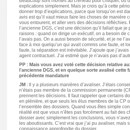
Beaucoup sont montés au créneau pour critiquer, ou
explications simplement. Mais je crois qu’à cette période
donner trop d’explications, parce que lorsqu’on est d
avis est qu’il vaut mieux faire les choses de manière 
vous entourent, et aller vers des décisions réfléchies.
l’ancienne DGS, c’est une décision qu’il fallait que j
raisons : quand on dirige un exécutif, on a besoin de c
l’avais pas. On a aussi besoin de sécurité, et je ne l’a
face à moi quelqu’un qui avait commis une faute, et lo
faute, la séparation est inévitable. J’ajoute que j’avai
agent contractuel. J’ai estimé que je n’avais pas d’aut
PP : Mais vous avez voté cette décision relative a
l’ancienne DGS, et en quelque sorte avalisé cette f
précédente mandature
JM
: Il y a plusieurs manières d’avaliser. J’étais conse
n’étais pas membre de la commission permanente (CP)
prennent les décisions. Il faut rappeler que certains d
en plénière, et que seuls les élus membres de la CP o
l’ensemble des dossiers. Quand vous êtes simple conse
réalité est que vous n’êtes pas forcément au fait des
dossier avec simplement les conclusions, vous n’avez 
les aboutissants. C’est vrai que j’ai pu avaliser, mais 
connaissance approfondie du dossier.