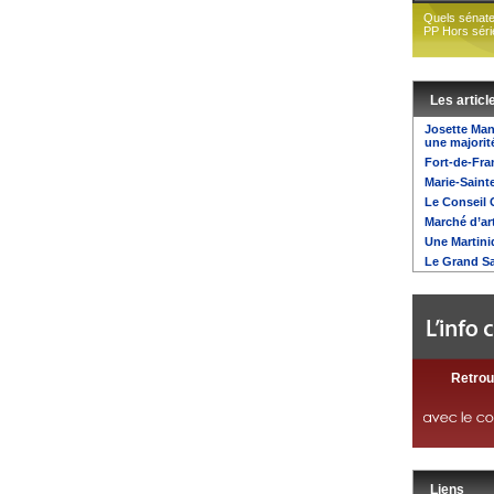
Quels sénate
PP Hors séri
Les articl
Josette Mani
une majorité
Fort-de-Fra
Marie-Saint
Le Conseil 
Marché d’ar
Une Martini
Le Grand Sa
Retrou
Liens