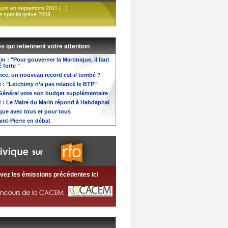
urs en septembre 2011 (...)
e spécial grève 2009
es qui retiennent votre attention
n : "Pour gouverner la Martinique, il faut
 forte "
nce, un nouveau record est-il tombé ?
e : "Letchimy n’a pas relancé le BTP"
Général vote son budget supplémentaire
t : Le Maire du Marin répond à Habdaphaï
que avec tous et pour tous
int-Pierre en débat
vez les émissions précédentes ici