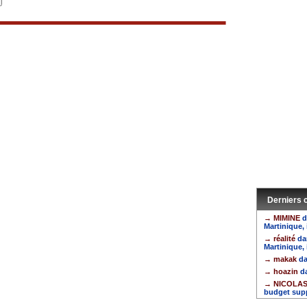
Derniers
→ MIMINE
d
Martinique, 
→ réalité
da
Martinique, 
→ makak
da
→ hoazin
da
→ NICOLA
budget sup