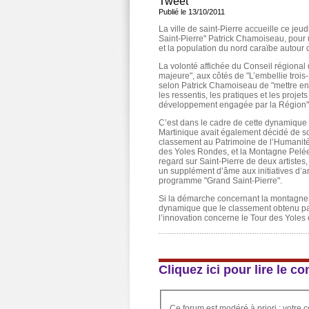
Tweet
Publié le 13/10/2011
La ville de saint-Pierre accueille ce je
Saint-Pierre" Patrick Chamoiseau, pour 
et la population du nord caraïbe autour d
La volonté affichée du Conseil régional de
majeure", aux côtés de "L’embellie trois-I
selon Patrick Chamoiseau de "mettre en 
les ressentis, les pratiques et les proj
développement engagée par la Région"
C’est dans le cadre de cette dynamique 
Martinique avait également décidé de s
classement au Patrimoine de l’Humanité 
des Yoles Rondes, et la Montagne Pelée
regard sur Saint-Pierre de deux artistes
un supplément d’âme aux initiatives d’
programme "Grand Saint-Pierre".
Si la démarche concernant la montagne P
dynamique que le classement obtenu par 
l’innovation concerne le Tour des Yoles 
Cliquez ici pour lire le 
Ce forum est modéré à priori : votre c