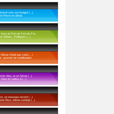
néral vote son budget (...)
nt-Pierre en débat
 Suivi du Port de Fort-de-Fra
l’affaire...Politiques (...)
Mona n’était pas celui (...)
 : journée de mobilisation
cher élus, et un Sénat (...)
 mise en valeur à (...)
ce, un nouveau record (...)
Porto Rico, même combat (...)