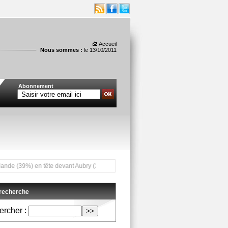
Accueil
Nous sommes :
le 13/10/2011
Abonnement
39%) en tête devant Aubry (31%) *** Tensions populaires autour de la vie chère à M
 recherche
rcher :