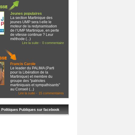
Jeunes populaires
La section Martinique des
jeunes UMP sera t-elle le
moteur de la redynamisation
de l’UMP Martinique, en perte
de vitesse continue ? Leur
méthode (...)
Lire la suite -
0 commentaire
Francis Carole
Le leader du PALIMA (Parti
pour la Libération de la
Martinique) et membre du
groupe des "patriotes
martiniquais et sympathisants"
au Conseil (...)
Lire la suite -
15 commentaires
 Politiques Publiques sur facebook