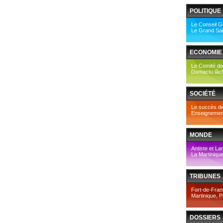
POLITIQUE
Le Conseil Gé
Le Grand Sai
ECONOMIE
Le Comité de
Domactu lâche 
SOCIÉTÉ
Le succès de 
Enseignement
MONDE
Antiste et Lar
La Martinique
TRIBUNES
Fort-de-Fran
Martinique, 
DOSSIERS