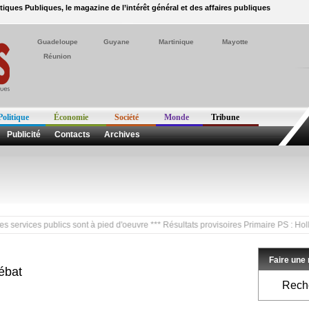
itiques Publiques, le magazine de l’intérêt général et des affaires publiques
Guadeloupe
Guyane
Martinique
Mayotte
Réunion
Politique
Économie
Société
Monde
Tribune
Publicité
Contacts
Archives
ces publics sont à pied d'oeuvre *** Résultats provisoires Primaire PS : Hollande (
Faire une
ébat
Reche