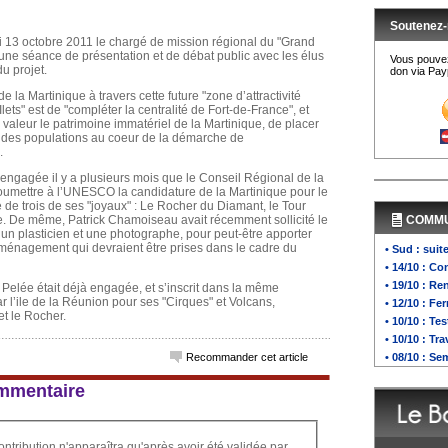
Soutenez-
udi 13 octobre 2011 le chargé de mission régional du "Grand
une séance de présentation et de débat public avec les élus
Vous pouvez
u projet.
don via Payp
 la Martinique à travers cette future "zone d’attractivité
lets" est de "compléter la centralité de Fort-de-France", et
valeur le patrimoine immatériel de la Martinique, de placer
ets des populations au coeur de la démarche de
.
engagée il y a plusieurs mois que le Conseil Régional de la
oumettre à l’UNESCO la candidature de la Martinique pour le
de trois de ses "joyaux" : Le Rocher du Diamant, le Tour
. De même, Patrick Chamoiseau avait récemment sollicité le
COMM
, un plasticien et une photographe, pour peut-être apporter
aménagement qui devraient être prises dans le cadre du
• Sud : suit
• 14/10 : C
• 19/10 : Re
elée était déjà engagée, et s’inscrit dans la même
l’ile de la Réunion pour ses "Cirques" et Volcans,
• 12/10 : Fe
et le Rocher.
• 10/10 : T
• 10/10 : Tr
Recommander cet article
• 08/10 : S
commentaire
ontribution n'apparaîtra qu'après avoir été validée par