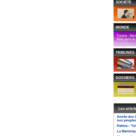
SOCIÉTÉ
MONDE
Tunisie : Ben A
Haïti dans la
TRIBUNES
DOSSIERS
Les articl
Année des O
nos peuple
Palima : "U
La Martiniq