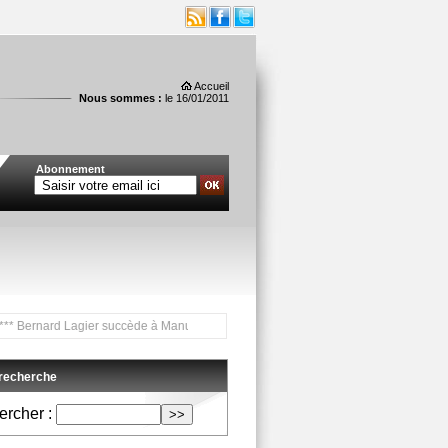
Accueil
Nous sommes :
le 16/01/2011
Abonnement
ard Lagier succède à Manuel Césaire à la tête de l'Atrium ***
 recherche
rcher :