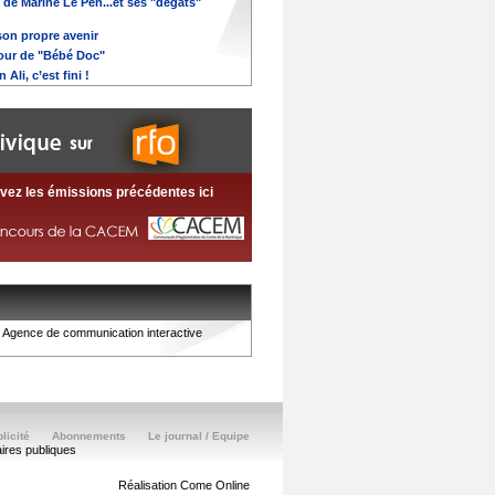
 de Marine Le Pen...et ses "dégâts"
son propre avenir
etour de "Bébé Doc"
 Ali, c’est fini !
vez les émissions précédentes ici
Agence de communication interactive
licité
Abonnements
Le journal / Equipe
aires publiques
Réalisation Come Online