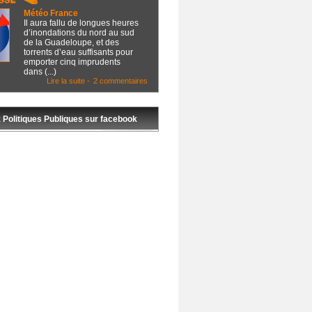
Météo France
Il aura fallu de longues heures
d’inondations du nord au sud
de la Guadeloupe, et des
torrents d’eau suffisants pour
emporter cinq imprudents
dans (...)
Lire la suite -
2 commentaires
 Politiques Publiques sur facebook