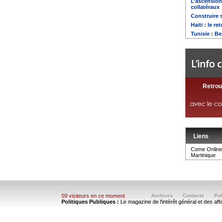
L’ascension
collatéraux
Construire 
Haïti : le r
Tunisie : Ben
Retrou
Liens
Come Online 
Martinique
59 visiteurs en ce moment
Archives
Contacts
Pub
Politiques Publiques :
Le magazine de l'intérêt général et des aff