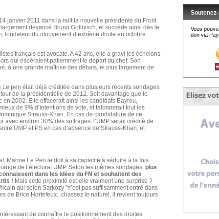
Soutenez-
4 janvier 2011 dans la nuit la nouvelle présidente du Front
x largement devancé Bruno Gollnisch, et succède ainsi dès le
Vous pouvez
n, fondateur du mouvement d’extrême droite en octobre
don via Payp
stes français est avocate. A 42 ans, elle a gravi les échelons
nors qui espéraient patiemment le départ du chef. Son
mpé, à une grande maîtrise des débats, et plus largement de
e pen était déjà créditée dans plusieurs récents sondages
tour de la présidentielle de 2012. Soit davantage que le
 en 2002. Elle effacerait ainsi les candidats Bayrou,
eux de 9% d’intentions de vote, et talonnerait tout les
e Dominique Strauss-Khan. En cas de candidature de ce
tour avec environ 30% des suffrages, l’UMP serait crédité de
 entre UMP et PS en cas d’absence de Strauss-Khan, et
t, Marine Le Pen le doit à sa capacité à séduire à la fois
ge frange de l’électorat UMP. Selon les mêmes sondages,
plus
nnaissent dans les idées du FN et souhaitent des
rtis !
Mais cette proximité est-elle vraiment une surprise ?
fricain qui selon Sarkozy "n’est pas suffisamment entré dans
ées de Brice Hortefeux...chassez le naturel, il revient toujours
intéressant de connaître le positionnement des droites