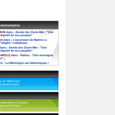
 commentaires
NKIN
dans :
Année des Outre-Mer : "Une
a dignité de nos peuples"
te
dans :
L’ascension de Marine Le
 "dégâts" collatéraux
dans :
Année des Outre-Mer : "Une
a dignité de nos peuples"
 CAROLE
dans :
Palima : "Une montagne
n"...
ns :
La Martinique aux Martiniquais !
tour de "Bébé Doc"
on propre avenir
carburants en Guyane
pouvoir d’achat ?