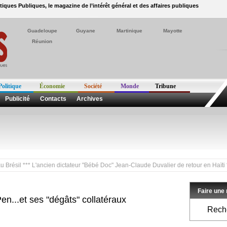
itiques Publiques, le magazine de l’intérêt général et des affaires publiques
Guadeloupe
Guyane
Martinique
Mayotte
Réunion
Politique
Économie
Société
Monde
Tribune
Publicité
Contacts
Archives
 *** L'ancien dictateur "Bébé Doc" Jean-Claude Duvalier de retour en Haïti *** Bern
Faire une
n...et ses "dégâts" collatéraux
Reche