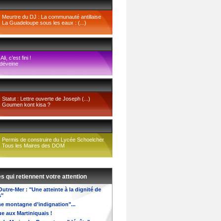
Meurtre du DJ : La communauté antillaise
La Guadeloupe sous les eaux : (...)
li, c’est fini !
 déveine
Statut : Lettre ouverte de Joseph (...)
Goumen kont kisa ?
Permis de construire du Lycée Schoelcher
Tous les Maires des DOM
es qui retiennent votre attention
utre-Mer : "Une atteinte à la dignité de
s"
ne montagne d’indignation"...
ue aux Martiniquais !