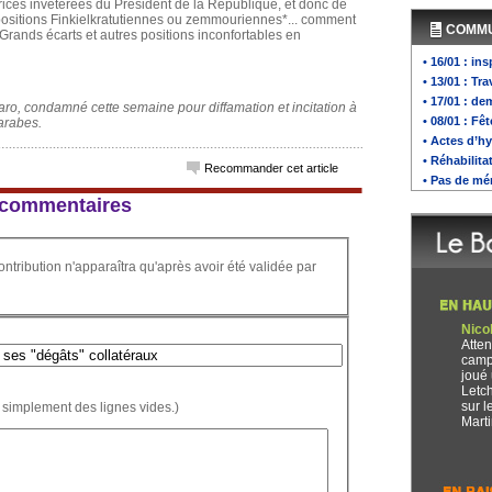
rtrices invétérées du Président de la République, et donc de
ositions Finkielkratutiennes ou zemmouriennes*... comment
COMM
 Grands écarts et autres positions inconfortables en
• 16/01 : in
• 13/01 : Tr
• 17/01 : d
aro, condamné cette semaine pour diffamation et incitation à
• 08/01 : Fê
 arabes.
• Actes d’h
• Réhabilita
Recommander cet article
• Pas de mé
 3 commentaires
ontribution n'apparaîtra qu'après avoir été validée par
Nico
Atten
camp
joué 
Letch
sur l
 simplement des lignes vides.)
Marti