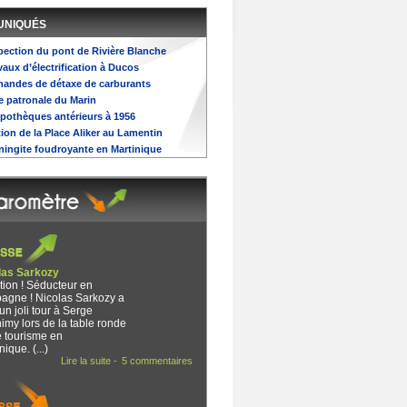
UNIQUÉS
spection du pont de Rivière Blanche
avaux d’électrification à Ducos
emandes de détaxe de carburants
te patronale du Marin
ypothèques antérieurs à 1956
tion de la Place Aliker au Lamentin
ningite foudroyante en Martinique
las Sarkozy
tion ! Séducteur en
agne ! Nicolas Sarkozy a
un joli tour à Serge
imy lors de la table ronde
e tourisme en
nique. (...)
Lire la suite -
5 commentaires