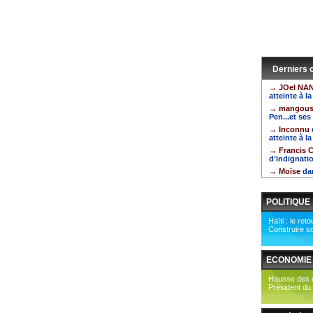
Derniers
→ JOel NA
atteinte à l
→ mangous
Pen...et ses
→ Inconnu
atteinte à l
→ Francis
d’indignatio
→ Moïse
da
POLITIQUE
Haïti : le re
Construire s
ECONOMIE
Hausse des 
Président du 