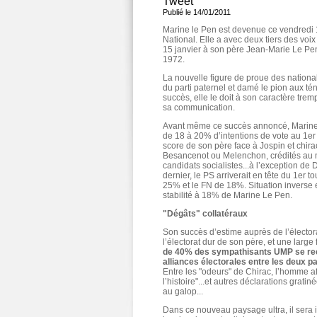
Tweet
Publié le 14/01/2011
Marine le Pen est devenue ce vendredi 1
National. Elle a avec deux tiers des voi
15 janvier à son père Jean-Marie Le Pe
1972.
La nouvelle figure de proue des nationali
du parti paternel et damé le pion aux té
succès, elle le doit à son caractère tre
sa communication.
Avant même ce succès annoncé, Marine L
de 18 à 20% d’intentions de vote au 1er 
score de son père face à Jospin et chirac
Besancenot ou Melenchon, crédités au mi
candidats socialistes...à l’exception d
dernier, le PS arriverait en tête du 1er 
25% et le FN de 18%. Situation inverse
stabilité à 18% de Marine Le Pen.
"Dégâts" collatéraux
Son succès d’estime auprès de l’électora
l’électorat dur de son père, et une lar
de 40% des sympathisants UMP se reco
alliances électorales entre les deux pa
Entre les "odeurs" de Chirac, l’homme a
l’histoire"...et autres déclarations gratin
au galop...
Dans ce nouveau paysage ultra, il sera 