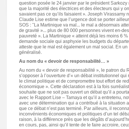
question posée le 24 janvier par le président Sarkozy n
que la majorité des électrices et des électeurs qui y o
savaient pas ce qu’ils faisaient ». Joseph Virassamy n
Claude Lise estime que l’urgence doit se porter ailleurs
SOS : "La Martinique va mal... le mal a désormais atte
de gravité »... plus de 80 000 personnes vivent en-de
pauvreté ». La Martinique « atteint déjà les moins 6 % 
demande sociale qui asphyxie les budgets du dépar
atteste que le mal est également un mal social. En un 
généralisé.
Au nom du « devoir de responsabilité… »
Au nom du « devoir de responsabilité », le patron du
s’opposer à l’ouverture d’« un débat institutionnel qu
le climat politique et de compromettre tout effort de r
économique ». Cette déclaration est à la fois surréalist
souhaite que ne soit pas ouvert un débat qu’il a pourt
avec le Rapport Lise – Tamaya et qu’il a entretenu, 
avec une détermination qui a contribué à la situation a
que ce débat n’est pas terminé. Par ailleurs, il reconna
inconvénients économiques et politiques d’un tel débat
raison, à la différence près que les dégâts d’aujourd’
en cours, pas, ainsi qu’il tente de le faire accroire, ce