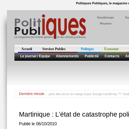
Politiques Publiques, le magazine d
Guadeloupe
Gu
Réunion
Accueil
Services Publics
Politique
Économie
Le journal / Equipe
Abonnements
Publicité
Contacts
Ar
lliés, boycotteront le Congrès des élus convoqué par Serge Letchimy *** Notre ré
Dernière minute :
Martinique : L’état de catastrophe pol
Publié le 06/10/2010