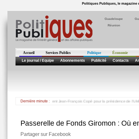
Politiques Publiques, le magazine d
Guadeloupe
Gu
Réunion
Accueil
Services Publics
Politique
Économie
Le journal / Equipe
Abonnements
Publicité
Contacts
Ar
es UMP Martinique) soutient Jean-François Copé pour la présidence de l'UMP *** I
Dernière minute :
Passerelle de Fonds Giromon : Où en
Partager sur Facebook