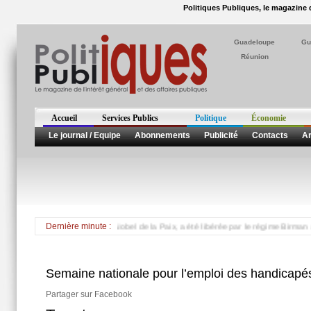
Politiques Publiques, le magazine d
Guadeloupe
Gu
Réunion
Accueil
Services Publics
Politique
Économie
Le journal / Equipe
Abonnements
Publicité
Contacts
Ar
 Aung San Suu Kyi, prix Nobel de la Paix, a été libérée par le régime Birman après
Dernière minute :
Semaine nationale pour l’emploi des handicapés
Partager sur Facebook