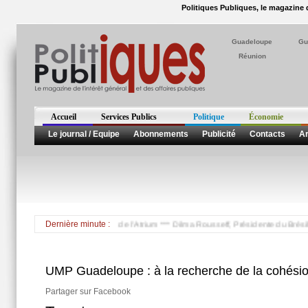
Politiques Publiques, le magazine d
Guadeloupe
Gu
Réunion
Accueil
Services Publics
Politique
Économie
Le journal / Equipe
Abonnements
Publicité
Contacts
Ar
Manuel Césaire à la tête de l'Atrium *** Dilma Rousseff, Présidente du Brésil, a pr
Dernière minute :
UMP Guadeloupe : à la recherche de la cohési
Partager sur Facebook