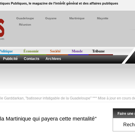
itiques Publiques, le magazine de l’intérêt général et des affaires publiques
Guadeloupe
Guyane
Martinique
Mayotte
Réunion
Politique
Économie
Société
Monde
Tribune
Publicité
Contacts
Archives
rkan, "batisseur infatigable de la Guadeloupe" *** Mise à jour en cours de nos ba
Faire une
 la Martinique qui payera cette mentalité"
Reche