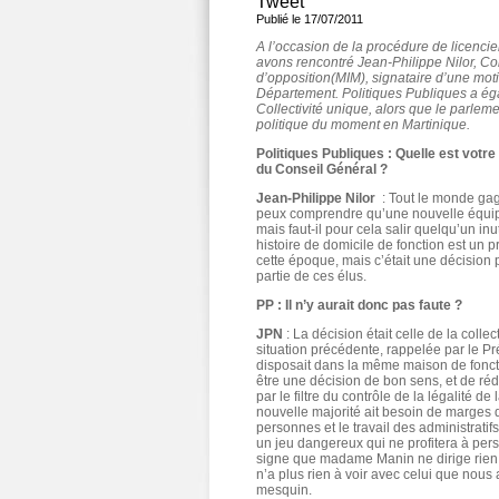
Tweet
Publié le 17/07/2011
A l’occasion de la procédure de licenc
avons rencontré Jean-Philippe Nilor, Con
d’opposition(MIM), signataire d’une mot
Département. Politiques Publiques a égal
Collectivité unique, alors que le parleme
politique du moment en Martinique.
Politiques Publiques : Quelle est votre
du Conseil Général ?
Jean-Philippe Nilor
: Tout le monde gag
peux comprendre qu’une nouvelle équipe
mais faut-il pour cela salir quelqu’un inut
histoire de domicile de fonction est un p
cette époque, mais c’était une décision 
partie de ces élus.
PP : Il n’y aurait donc pas faute ?
JPN
: La décision était celle de la collec
situation précédente, rappelée par le Pr
disposait dans la même maison de foncti
être une décision de bon sens, et de réd
par le filtre du contrôle de la légalité de 
nouvelle majorité ait besoin de marges 
personnes et le travail des administratifs
un jeu dangereux qui ne profitera à per
signe que madame Manin ne dirige rien. C
n’a plus rien à voir avec celui que nous
mesquin.