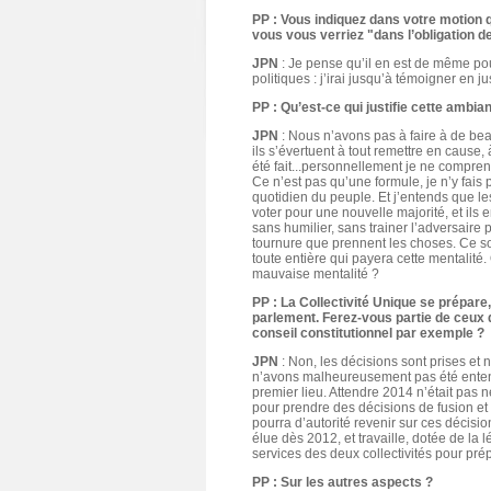
PP : Vous indiquez dans votre motion q
vous vous verriez "dans l’obligation de
JPN
: Je pense qu’il en est de même pour
politiques : j’irai jusqu’à témoigner en ju
PP : Qu’est-ce qui justifie cette ambi
JPN
: Nous n’avons pas à faire à de bea
ils s’évertuent à tout remettre en cause,
été fait...personnellement je ne compren
Ce n’est pas qu’une formule, je n’y fais
quotidien du peuple. Et j’entends que le
voter pour une nouvelle majorité, et ils 
sans humilier, sans trainer l’adversaire p
tournure que prennent les choses. Ce son
toute entière qui payera cette mentalit
mauvaise mentalité ?
PP : La Collectivité Unique se prépare,
parlement. Ferez-vous partie de ceux 
conseil constitutionnel par exemple ?
JPN
: Non, les décisions sont prises et
n’avons malheureusement pas été entendu
premier lieu. Attendre 2014 n’était pas n
pour prendre des décisions de fusion et d
pourra d’autorité revenir sur ces décis
élue dès 2012, et travaille, dotée de la l
services des deux collectivités pour pré
PP : Sur les autres aspects ?