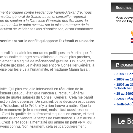
Soutenez-
iement engagée contre Frédérique Fanon-Alexandre, nous
seiller général de Sainte-Luce, et conseiller régional
Vous pouvez
ion de soutien à la Directrice Générale des Services du
don via Payp
ement fait le point avec lui sur la mise en oeuvre de la
nt vient de valider ses lois d’application, et sur l’ambiance
 sentiment sur le conflit qui oppose l’exécutif et un cadre
nerait à assainir les mœurses politiques en Martinique. Je
 souhaite changer ses collaborateurs les plus proches,
ilement. Il s’agit là de méchanceté gratuite. On le voit, cette
rétexte grossier. Je n’étais pas encore Conseiller Général à
COMM
prise par les élus à l’unanimité, et madame Manin faisait
• 21/07 : F
• 18/07 au 1
• 18/07 au 
Schoelcher
tivité. Qui plus est, elle intervenait en réduction de la
ésident Lise, qui était que l’ancien Directeur Général
• 18 au 29/
on de quatre salariés du Conseil Général. Cela me paraît
• 22/07 : ré
uction des dépenses. De surcroît, cette décision est passée
• Juillet-A
la Préfecture, et le Préfet n’y a rien trouvé à redire. Que la
de manoeuvre je le comprend, mais il faut aussi respecter les
. C’est la qualité de la démocratie qui est en cause, et c’est
sonne quand viendra le temps de l’alternance. C’est aussi le
’est le reflet de la mentalité qui anime un petit PPM, qui
 avons connu. Non, vraiment, cela est particulièrement