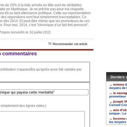
e de 20% à la liste arrivée en tête sont de véritables
tie en Martinique. Je ne prêche pas pour ma chapelle,
ra tôt ou tard alternance politique. Cette sur-représentation
n des oppositions sont tout simplement inacceptables. Ce
ous dès 2014. Et peut-être même que les promoteurs de ces
r. Pour moi, 2014, c’est "chronique d’un fall-fret annoncé".
ropos recueillis le 16 juillet 2011
Recommander cet article
 55 commentaires
ontribution n'apparaîtra qu'après avoir été validée par
Derniers
→ mimine
d
moyens de l
→ la sauva
prometteur
→ joseph 
Conseil Con
 simplement des lignes vides.)
→ avis d’ob
unique : Le
→ Inconnu
les moyens 