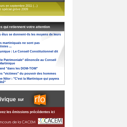
urs en septembre 2011 (...)
e spécial grève 2009
es qui retiennent votre attention
s élus se donnent-ils les moyens de leurs
es martiniquais ne sont pas
stes ...
 unique : Le Conseil Constitutionnel dit
ie Patrimoniale" dénoncée au Conseil
Martinique
trand "dans les DOM-TOM"
s "victimes" du pouvoir des hommes
e Nilor : "C’est la Martinique qui payera
ité"
vez les émissions précédentes ici