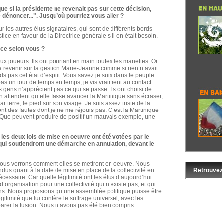
ue si la présidente ne revenait pas sur cette décision,
 dénoncer...". Jusqu’où pourriez vous aller ?
 les autres élus signataires, qui sont de différents bords
stice en faveur de la Directrice générale s’il en était besoin.
ance selon vous ?
ux joueurs. Ils ont pourtant en main toutes les manettes. Or
 à revenir sur la gestion Marie-Jeanne comme si rien n’avait
ds pas cet état d’esprit. Vous savez je suis dans le peuple.
 pas un tour de temps en temps, je vis vraiment au contact
s gens n’apprécient pas ce qui se passe. Ils ont choisi de
en attendent qu’elle fasse avancer la Martinique sans écraser,
ar terre, le pied sur son visage. Je suis assez triste de la
t des fautes dont je ne me réjouis pas. C’est la Martinique
é. Que peuvent produire de positif un mauvais exemple, une
 les deux lois de mise en oeuvre ont été votées par le
qui soutiendront une démarche en annulation, devant le
 nous verrons comment elles se mettront en oeuvre. Nous
s quant à la date de mise en place de la collectivité en
Retrouvez
écessaire. Car quelle légitimité ont les élus d’aujourd’hui
’organisation pour une collectivité qui n’existe pas, et qui
ions. Nous proposions qu’une assemblée politique puisse être
égitimité que lui confère le suffrage universel, avec les
parer la fusion. Nous n’avons pas été bien compris.