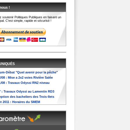
nous !
 soutenir Politiques Publiques en faisant un
al. C'est simple, rapide et sécurisé !
UNIQUÉS
orum-Débat "Quel avenir pour la pêche"
2/08 : Mise a 2x2 voies Rivière Salée
31/08 : Travaux Odyssi RN2 niveau
07 : Travaux Odyssi au Lamentin RD3
ception des bacheliers des Trois-Ilets
oût 2011 : Horaires du SMEM