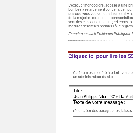
L’exécutif monocolore, adossé à une prim
bombes à retardement contre la démocra
puisque vous vous doutez bien qu’il y au
de la majorité, cette sous-représentatio
sont des choix que nous regretterons t
mesures seront les premiers à le regrette
Entretien exclusif Politiques Publiques. P
Cliquez ici pour lire les
Ce forum est modéré à priori : votre c
un administrateur du site.
Titre :
Texte de votre message :
(Pour créer des paragraphes, laissez