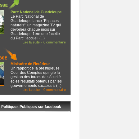
Parc National de Guadeloupe
Le Parc National de
Guadeloupe lance "Espaces
naturels", un magazine TV qui
dévoilera chaque mois sur
Guadeloupe 1ère une facette
du Parc : accueil (...)
Lire la suite -
0 commentaire
Ministère de l’intérieur
Un rapport de la prestigieuse
Cour des Comptes épingle la
gestion des forces de sécurité
et les résultats obtenus par les
gouvernements successifs (...)
Lire la suite -
0 commentaire
 Politiques Publiques sur facebook