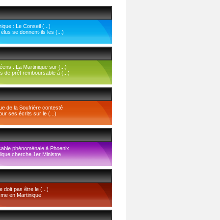
nique : Le Conseil (...)
élus se donnent-ils les (...)
ns : La Martinique sur (...)
 de prêt remboursable à (...)
ue de la Soufrière contesté
 ses écrits sur le (...)
sable phénoménale à Phoenix
lique cherche 1er Ministre
e doit pas être le (...)
isme en Martinique