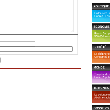
POLITIQUE
Collectivité u
Cadres : Les 
ECONOMIE
Fonds Europée
500 000 euros
:
SOCIÉTÉ
Le téléphériq
Condamné pour
MONDE
Tempête de 
Haïti : Répub
TRIBUNES
Le politique n
Abolir le rac
DOSSIERS