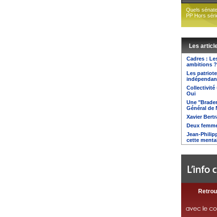
Quels sénate
PP Hors séri
Les articl
Cadres : Le
ambitions ?
Les patriot
indépendanti
Collectivité
Oui
Une "Brader
Général de 
Xavier Ber
Deux femme
Jean-Philipp
cette mental
Retrou